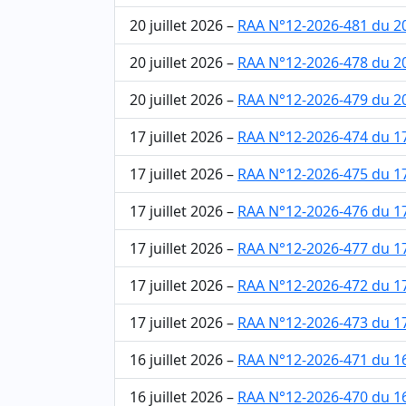
20 juillet 2026 –
RAA N°12-2026-481 du 20 
20 juillet 2026 –
RAA N°12-2026-478 du 20 
20 juillet 2026 –
RAA N°12-2026-479 du 20 
17 juillet 2026 –
RAA N°12-2026-474 du 17 
17 juillet 2026 –
RAA N°12-2026-475 du 17 
17 juillet 2026 –
RAA N°12-2026-476 du 17 
17 juillet 2026 –
RAA N°12-2026-477 du 17 
17 juillet 2026 –
RAA N°12-2026-472 du 17 
17 juillet 2026 –
RAA N°12-2026-473 du 17 
16 juillet 2026 –
RAA N°12-2026-471 du 16 
16 juillet 2026 –
RAA N°12-2026-470 du 16 