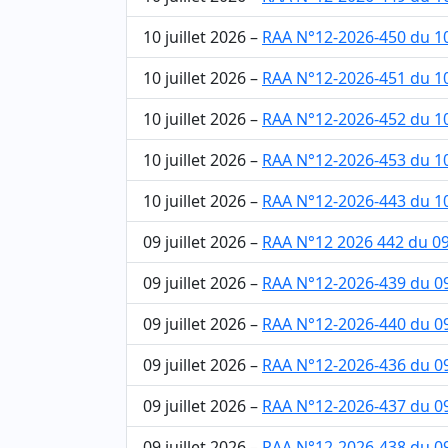
10 juillet 2026 –
RAA N°12-2026-450 du 10 
10 juillet 2026 –
RAA N°12-2026-451 du 10 
10 juillet 2026 –
RAA N°12-2026-452 du 10 
10 juillet 2026 –
RAA N°12-2026-453 du 10 
10 juillet 2026 –
RAA N°12-2026-443 du 10 
09 juillet 2026 –
RAA N°12 2026 442 du 09 
09 juillet 2026 –
RAA N°12-2026-439 du 09 
09 juillet 2026 –
RAA N°12-2026-440 du 09 
09 juillet 2026 –
RAA N°12-2026-436 du 09 
09 juillet 2026 –
RAA N°12-2026-437 du 09 
09 juillet 2026 –
RAA N°12-2026-438 du 09 