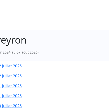
veyron
er 2024 au 07 août 2026)
juillet 2026
juillet 2026
juillet 2026
juillet 2026
juillet 2026