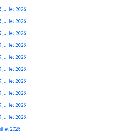
juillet 2026
juillet 2026
juillet 2026
juillet 2026
juillet 2026
juillet 2026
juillet 2026
juillet 2026
juillet 2026
juillet 2026
illet 2026