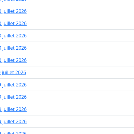
juillet 2026
juillet 2026
juillet 2026
juillet 2026
juillet 2026
juillet 2026
juillet 2026
juillet 2026
juillet 2026
juillet 2026
juillet 2026