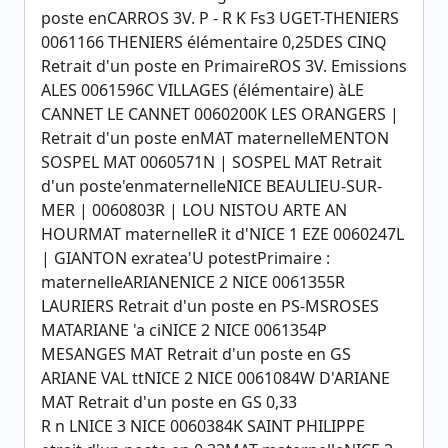
poste enCARROS 3V. P - R K Fs3 UGET-THENIERS
0061166 THENIERS élémentaire 0,25DES CINQ
Retrait d'un poste en PrimaireROS 3V. Emissions
ALES 0061596C VILLAGES (élémentaire) àLE
CANNET LE CANNET 0060200K LES ORANGERS |
Retrait d'un poste enMAT maternelleMENTON
SOSPEL MAT 0060571N | SOSPEL MAT Retrait
d'un poste'enmaternelleNICE BEAULIEU-SUR-
MER | 0060803R | LOU NISTOU ARTE AN
HOURMAT maternelleR it d'NICE 1 EZE 0060247L
| GIANTON exratea'U potestPrimaire :
maternelleARIANENICE 2 NICE 0061355R
LAURIERS Retrait d'un poste en PS-MSROSES
MATARIANE 'a ciNICE 2 NICE 0061354P
MESANGES MAT Retrait d'un poste en GS
ARIANE VAL ttNICE 2 NICE 0061084W D'ARIANE
MAT Retrait d'un poste en GS 0,33
R n LNICE 3 NICE 0060384K SAINT PHILIPPE