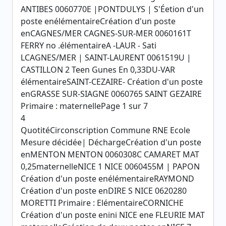
ANTIBES 0060770E |PONTDULYS | S'Éetion d'un
poste enélémentaireCréation d'un poste
enCAGNES/MER CAGNES-SUR-MER 0060161T
FERRY no .élémentaireA -LAUR - Sati
LCAGNES/MER | SAINT-LAURENT 0061519U |
CASTILLON 2 Teen Gunes En 0,33DU-VAR
élémentaireSAINT-CEZAIRE- Création d'un poste
enGRASSE SUR-SIAGNE 0060765 SAINT GEZAIRE
Primaire : maternellePage 1 sur 7
4
QuotitéCirconscription Commune RNE Ecole
Mesure décidée| DéchargeCréation d'un poste
enMENTON MENTON 0060308C CAMARET MAT
0,25maternelleNICE 1 NICE 0060455M | PAPON
Création d'un poste enélémentaireRAYMOND
Création d'un poste enDIRE S NICE 0620280
MORETTI Primaire : ElémentaireCORNICHE
Création d'un poste enini NICE ene FLEURIE MAT