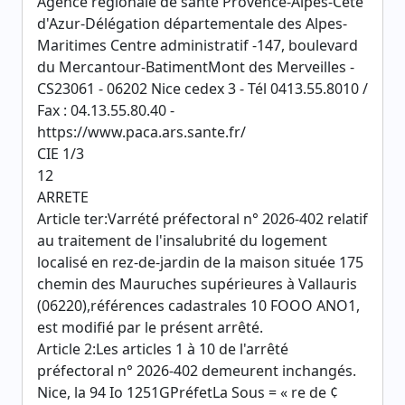
Agence régionale de santé Provence-Alpes-Céte
d'Azur-Délégation départementale des Alpes-
Maritimes Centre administratif -147, boulevard
du Mercantour-BatimentMont des Merveilles -
CS23061 - 06202 Nice cedex 3 - Tél 0413.55.8010 /
Fax : 04.13.55.80.40 -
https://www.paca.ars.sante.fr/
CIE 1/3
12
ARRETE
Article ter:Varrété préfectoral n° 2026-402 relatif
au traitement de l'insalubrité du logement
localisé en rez-de-jardin de la maison située 175
chemin des Mauruches supérieures à Vallauris
(06220),références cadastrales 10 FOOO ANO1,
est modifié par le présent arrêté.
Article 2:Les articles 1 à 10 de l'arrêté
préfectoral n° 2026-402 demeurent inchangés.
Nice, la 94 Io 1251GPréfetLa Sous = « re de ¢