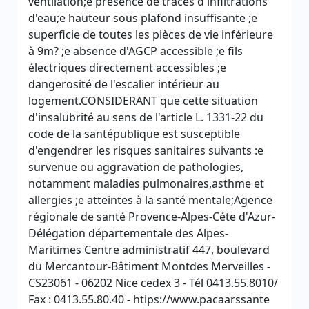
ventilation;e présence de traces d'infiltrations
d'eau;e hauteur sous plafond insuffisante ;e
superficie de toutes les pièces de vie inférieure
à 9m? ;e absence d'AGCP accessible ;e fils
électriques directement accessibles ;e
dangerosité de l'escalier intérieur au
logement.CONSIDERANT que cette situation
d'insalubrité au sens de l'article L. 1331-22 du
code de la santépublique est susceptible
d'engendrer les risques sanitaires suivants :e
survenue ou aggravation de pathologies,
notamment maladies pulmonaires,asthme et
allergies ;e atteintes à la santé mentale;Agence
régionale de santé Provence-Alpes-Céte d'Azur-
Délégation départementale des Alpes-
Maritimes Centre administratif 447, boulevard
du Mercantour-Bâtiment Montdes Merveilles -
CS23061 - 06202 Nice cedex 3 - Tél 0413.55.8010/
Fax : 0413.55.80.40 - htips://www.pacaarssante