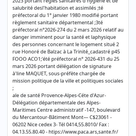
2023 portant règles sanitaires d'hygiène et de
salubrité desl'habitation et assimilés ;té
préfectoral du 1° janvier 1980 modifié portant
règlement sanitaire départemental ;3té
préfectoral n°2026-274 du 2 mars 2026 relatif au
danger imminent pour la santé et laphysique
des personnes concernant le logement situé 2
rue Honoré de Balzac à La Trinité_cadastré p45
FOOO ACO1;'été préfectoral n° 2026-431 du 25
mars 2026 portant délégation de signature
à'line MAQUET, sous-préfète chargée de
mission politique de la ville et politiques sociales
;
ale de santé Provence-Alpes-Céte d'Azur-
Délégation départementale des Alpes-
Maritimes Centre administratif -147, boulevard
du Mercantour-Bâtiment Mont— C$23061 -
06202 Nice cedex 3- Tél 0414,55.8010/ Fax :
04.13.55.80.40 - htips://www.paca.ars,sante.fr/