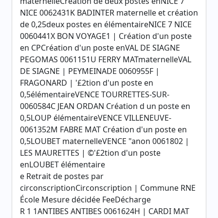
maternelleCréation de deux postes enNICE 7
NICE 0062431K BADINTER maternelle et création
de 0,25deux postes en élémentaireNICE 7 NICE
0060441X BON VOYAGE1 | Création d'un poste
en CPCréation d'un poste enVAL DE SIAGNE
PEGOMAS 0061151U FERRY MATmaternelleVAL
DE SIAGNE | PEYMEINADE 0060955F |
FRAGONARD | '£2tion d'un poste en
0,5élémentaireVENCE TOURRETTES-SUR-
0060584C JEAN ORDAN Création d un poste en
0,5LOUP élémentaireVENCE VILLENEUVE-
0061352M FABRE MAT Création d'un poste en
0,5LOUBET maternelleVENCE "anon 0061802 |
LES MAURETTES | ©'£2tion d'un poste
enLOUBET élémentaire
e Retrait de postes par
circonscriptionCirconscription | Commune RNE
École Mesure décidée FeeDécharge
R 1 1ANTIBES ANTIBES 0061624H | CARDI MAT