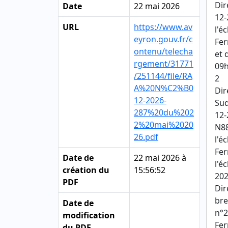
Dir
Date
22 mai 2026
12-
URL
https://www.av
l'é
eyron.gouv.fr/c
Fer
ontenu/telecha
et 
rgement/31771
09h
/251144/file/RA
2
A%20N%C2%B0
Dir
12-2026-
Su
287%20du%202
12-
2%20mai%2020
N88
26.pdf
l'é
Fer
Date de
22 mai 2026 à
l'é
création du
15:56:52
202
PDF
Dir
bre
Date de
n°2
modification
Fer
du PDF