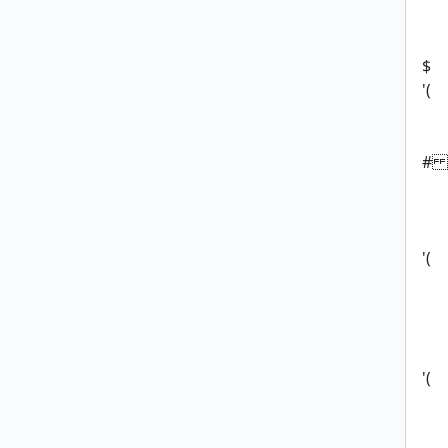
$
'(
#
'(
'(