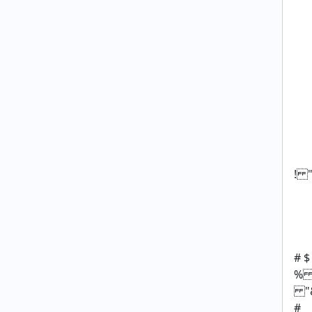
! 
# $
#