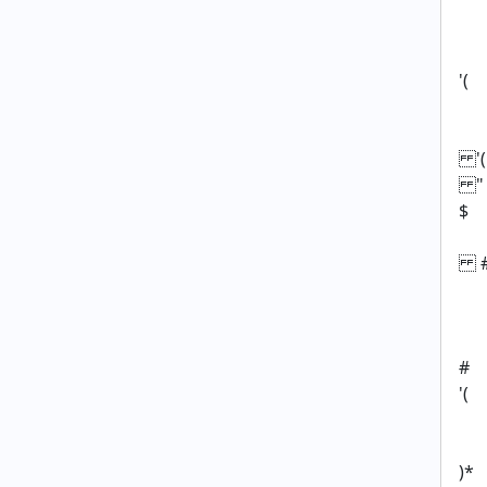
'(
'(
"
$
#
'(
)*