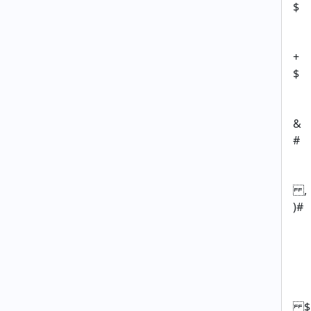
$
+
$
&
#
,
)#
$