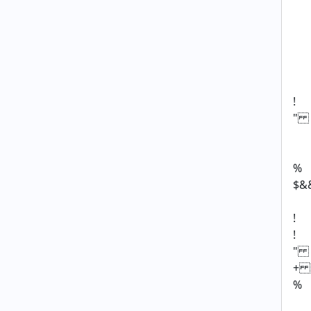
!
"
%
$&
!
!
" 
+ 
%