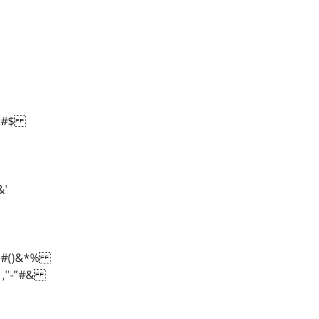
 #$
&'
#()&*%
,"-"#&