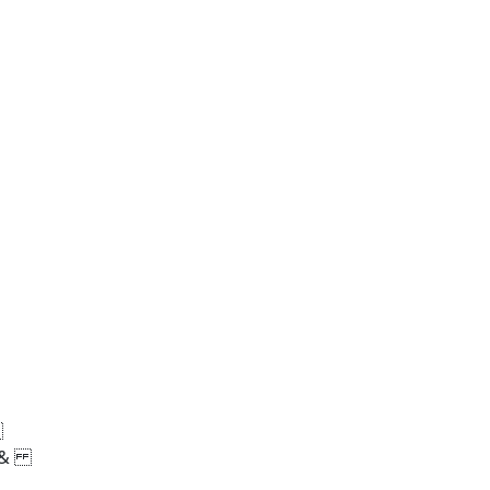
"
%
"&