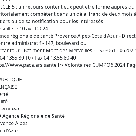
ICLE 5 : un recours contentieux peut être formé auprès du 
ritorialement compétent dans un délai franc de deux mois 
 tiers ou de sa notification pour les intéressés.
seille le 10 avril 2024
nce régionale de santé Provence-Alpes-Cote d'Azur - Dire
entre administratif - 147, boulevard du
cantour - Batiment Mont des Merveilles - CS23061 - 06202 
 04 1355 80 10 / Fax 04 13.55.80 40
ps///Www.paca.ars sante fr/ Volontaires CUMPO6 2024 Pag
PUBLIQUE
ANÇAISE
erté
lité
ternitéar
 Agence Régionale de Santé
vence-Alpes
e d'Azur