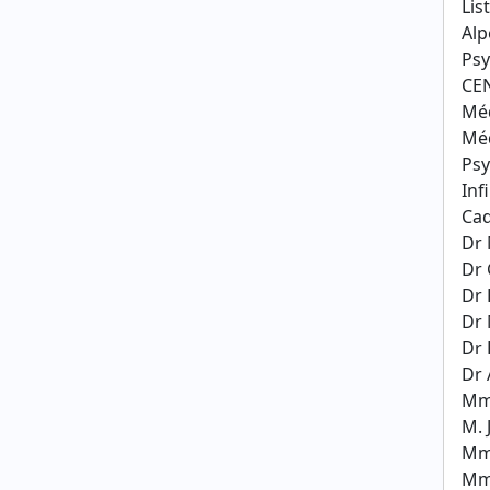
Lis
Alp
Psy
CEN
Méd
Méd
Ps
Inf
Cad
Dr 
Dr 
Dr
Dr
Dr 
Dr 
Mm
M. 
Mm
Mm