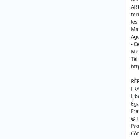
ART
ter
les
Mar
Age
- C
Mer
Tél
htt
RÉ
FR
Lib
Éga
Fra
@ D
Pro
Côt