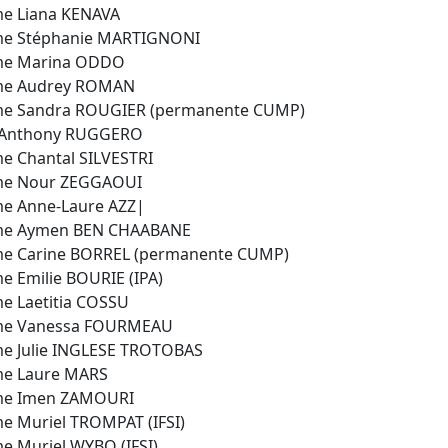
e Liana KENAVA
e Stéphanie MARTIGNONI
e Marina ODDO
e Audrey ROMAN
e Sandra ROUGIER (permanente CUMP)
 Anthony RUGGERO
 Chantal SILVESTRI
e Nour ZEGGAOUI
e Anne-Laure AZZ|
e Aymen BEN CHAABANE
e Carine BORREL (permanente CUMP)
 Emilie BOURIE (IPA)
 Laetitia COSSU
e Vanessa FOURMEAU
e Julie INGLESE TROTOBAS
e Laure MARS
e Imen ZAMOURI
 Muriel TROMPAT (IFSI)
 Muriel WYBO (IFSI)