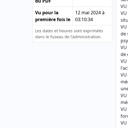
du PDF
VU 
Vu pour la
12 mai 2024 à
VU 
première fois le
03:10:34
sit
VU 
Les dates et heures sont exprimées
de 
dans le fuseau de l'administration.
psy
VU 
de 
VU 
l'a
VU 
méd
une
VU 
méd
VU 
for
VU 