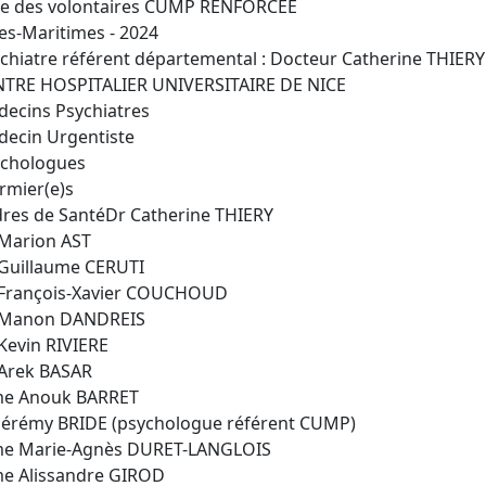
te des volontaires CUMP RENFORCEE
es-Maritimes - 2024
chiatre référent départemental : Docteur Catherine THIERY
TRE HOSPITALIER UNIVERSITAIRE DE NICE
ecins Psychiatres
ecin Urgentiste
ychologues
irmier(e)s
res de SantéDr Catherine THIERY
Marion AST
Guillaume CERUTI
 François-Xavier COUCHOUD
 Manon DANDREIS
Kevin RIVIERE
Arek BASAR
e Anouk BARRET
Jérémy BRIDE (psychologue référent CUMP)
e Marie-Agnès DURET-LANGLOIS
e Alissandre GIROD