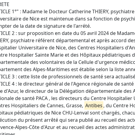
RETE
ICLE 1°" : Madame le Docteur Catherine THIERY, psychiatre 
versitaire de Nice est maintenue dans sa fonction de psych
pter de la date de signature de l'arrété.
ICLE 2 : sur proposition en date du 05 avril 2024 de Madam
ERY, psychiatre référent départemental et après accord de
pitalier Universitaire de Nice, des Centres Hospitaliers d'A
tre Hospitalier Sainte Marie et des Hôpitaux pédiatriques de
artementale des volontaires de la Cellule d'urgence médi
artement des Alpes-Maritimes est établie selon la liste ann
ICLE 3 : cette liste de professionnels de santé sera actualis
ICLE 4 : le directeur général de l'Agence régionale de sant
e d'Azur, le directeur de la Délégation départementale des 
ionale de santé PACA , les directeurs du Centre Hospitalier 
tres Hospitaliers de Cannes, Grasse,
Antibes
, du Centre Ho
itaux pédiatriques de Nice CHU-Lenval sont chargés, chacu
xécution du présent arrêté qui sera publié au recueil des act
vence-Alpes-Côte d'Azur et au recueil des actes administrati
itimes.