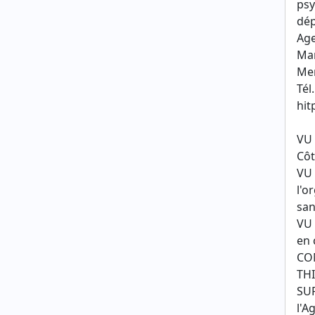
psy
dép
Age
Mar
Mer
Tél
hit
VU 
Côt
VU 
l'o
san
VU 
en 
CON
THI
SUR
l'A