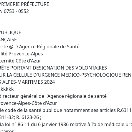
PRIMERIE PRÉFECTURE
N 0753 - 0552
PUBLIQUE
ANÇAISE
erté @ D Agence Régionale de Santé
lité Provence-Alpes
ternité Côte d'Azur
RÊTE PORTANT DESIGNATION DES VOLONTAIRES
UR LA CELLULE D'URGENCE MEDICO-PSYCHOLOGIQUE RE
S ALPES-MARITIMES 2024
kkkkkk
directeur général de l'Agence régionale de santé
rovence-Alpes-Côte d'Azur
le code de la santé publique notamment ses articles R.6311-
311-32; R. 6123-26 ;
la loi n° 86-11 du 6 janvier 1986 relative à I'aide médicale u
itaires ;