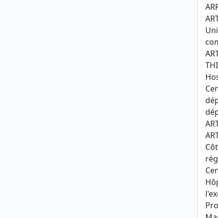
AR
ART
Uni
com
ART
THI
Hos
Cen
dép
dép
ART
ART
Côt
rég
Cen
Hôp
l'e
Pro
Mar