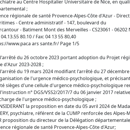
chiatre au Centre Hospitalier Universitaire de Nice, en qual
artemental ;
nce régionale de santé Provence-Alpes-Côte d'Azur - Direc
itimes - Centre administratif - 147, boulevard du
cantour - Batiment Mont des Merveilles - CS23061 - 06202 
. 04.13.55 80.10 / Fax: 04 13 55 80,40
ps://www.paca ars sante.fr/ Page 1/5
l'arrêté du 26 octobre 2023 portant adoption du Projet rég
e d'Azur 2023-2028 ;
l'arrété du 19 mars 2024 modifiant l'arrêté du 27 décembre 
rganisation de l'urgence médico-psychologique, et précisant
té sièges d'une cellule d'urgence médico-psychologique re
l'instruction n° DGS/VSS2/2017/7 du 06 janvier 2017 relative 
charge de l'urgence médico-psychologique ;
SIDERANT la proposition en date du 05 avril 2024 de Mad
ERY, psychiatre, référent de la CUMP renforcée des Alpes-M
 proposition du directeur de la Délégation départemental
gence régionale de santé Provence-Alpes-Côte d'Azur;