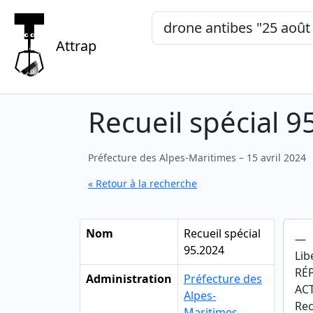
Mots-clés, "expression exacte"
Attrap
Recueil spécial 9
Préfecture des Alpes-Maritimes – 15 avril 2024
« Retour à la recherche
Nom
Recueil spécial
—
95.2024
Lib
RÉ
Administration
Préfecture des
AC
Alpes-
Rec
Maritimes