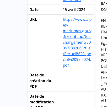
IM
ISS
Date
15 avril 2024
URL
https://www.alp
EN
es-
RE
maritimes.gouv
FR
.fr/contenu/tele
Lib
chargement/50
Éga
397/392065/file
Fra
/Recueil%20spe
AR
cial%2095.2024.
PO
pdf
DE
Ak
Date de
Le 
création du
_ P
PDF
VU 
R.6
Date de
VU 
modification
san