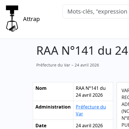
Mots-clés, "expression exacte"
Attrap
RAA N°141 du 24 
Préfecture du Var – 24 avril 2026
Nom
RAA N°141 du
VA
24 avril 2026
RE
AD
Administration
Préfecture du
(N
Var
N°8
PUB
Date
24 avril 2026