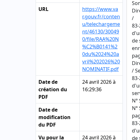
So
URL
https://www.va
Dir
r.gouv.fr/conten
/
u/telechargeme
83-
nt/46130/30049
d'u
0/file/RAA%20N
de 
%C2%B0141%2
enr
0du%2024%20a
pag
vril%202026%20
Dir
NOMINATIF.pdf
/ S
83-
Date de
24 avril 2026 à
d'u
création du
16:29:36
ser
PDF
N°
N° 
Date de
pag
modification
83-
du PDF
d'u
Vu pour la
24 avril 2026 à
de 