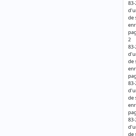
83-
d'u
de 
enr
pag
2
83-
d'u
de 
enr
pag
83-
d'u
de 
enr
pag
83-
d'u
de 