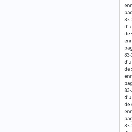
enr
pag
83-
d'u
de 
enr
pag
83-
d'u
de 
enr
pag
83-
d'u
de 
enr
pag
83-