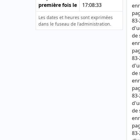
première fois le
17:08:33
enr
pag
Les dates et heures sont exprimées
83-
dans le fuseau de l'administration.
d'u
de 
enr
pag
83-
d'u
de 
enr
pag
83-
d'u
de 
enr
pag
83-