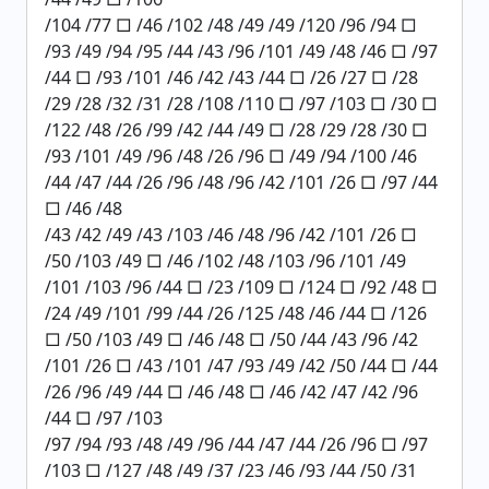
/104 /77 □ /46 /102 /48 /49 /49 /120 /96 /94 □
/93 /49 /94 /95 /44 /43 /96 /101 /49 /48 /46 □ /97
/44 □ /93 /101 /46 /42 /43 /44 □ /26 /27 □ /28
/29 /28 /32 /31 /28 /108 /110 □ /97 /103 □ /30 □
/122 /48 /26 /99 /42 /44 /49 □ /28 /29 /28 /30 □
/93 /101 /49 /96 /48 /26 /96 □ /49 /94 /100 /46
/44 /47 /44 /26 /96 /48 /96 /42 /101 /26 □ /97 /44
□ /46 /48
/43 /42 /49 /43 /103 /46 /48 /96 /42 /101 /26 □
/50 /103 /49 □ /46 /102 /48 /103 /96 /101 /49
/101 /103 /96 /44 □ /23 /109 □ /124 □ /92 /48 □
/24 /49 /101 /99 /44 /26 /125 /48 /46 /44 □ /126
□ /50 /103 /49 □ /46 /48 □ /50 /44 /43 /96 /42
/101 /26 □ /43 /101 /47 /93 /49 /42 /50 /44 □ /44
/26 /96 /49 /44 □ /46 /48 □ /46 /42 /47 /42 /96
/44 □ /97 /103
/97 /94 /93 /48 /49 /96 /44 /47 /44 /26 /96 □ /97
/103 □ /127 /48 /49 /37 /23 /46 /93 /44 /50 /31