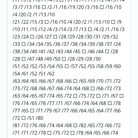
/3 /7 /13 /16 □ /2 /1 /16 /19 /20 /3 /16 □ /16 /10
/4 /20 /2 /1 /13 /10
/21 /22 /15 /3 □ /16 /10 /4 /20 /2 /1 /13 /10 □ /9
/10 /11 /15 /12 /4 /3 /14 /3 /7 /13 □ /4 /2 /1 /16 /3
/23 /24 □ /26 /27 □ /28 /29 /28 /30 /31 /29 /32
/33 □ /34 /34 /35 /36 /37 /38 /34 /39 /38 /37 /24
/38 /34 /40 /41 /42 /43 /44 /45 □ /46 /44 □ /28
/28 □ /47 /48 /49 /50 □ /28 /29 /28 /30
/51 /52 /52 /53 /54 /55 □ /57 /52 /55 /58 /59 /60
/54 /61 /52 /51 /62
/63 /64 /65 /66 /67 /68 /66 □ /65 /69 /70 /71 /72
/73 /72 /68 /66 /67 /66 /74 /64 /68 □ /66 /72 /73
/63 /64 /65 /67 /74 /65 /72 □ /75 /72 □ /71 /67 □
/76 /74 /65 /76 /77 /71 /67 /66 /74 /64 /68 □ /78
/77 /65 □ /71 /79 /67 /77 /66 /64 /65 /64 /77 /66
/72 □ /51 /80
/81 /72 /76 /66 /74 /64 /68 □ /82 /65 /72 /66 /72
/71 /71 /72 /78 □ /75 /72 □ /78 /64 /65 /66 /74