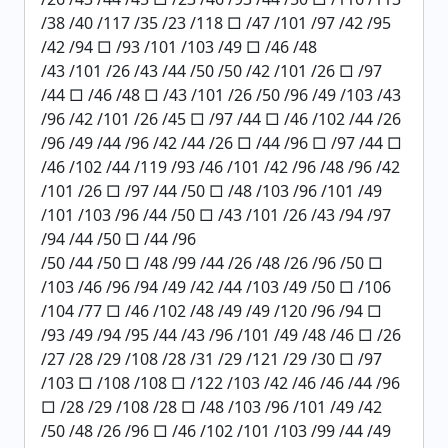
/38 /40 /117 /35 /23 /118 □ /47 /101 /97 /42 /95
/42 /94 □ /93 /101 /103 /49 □ /46 /48
/43 /101 /26 /43 /44 /50 /50 /42 /101 /26 □ /97
/44 □ /46 /48 □ /43 /101 /26 /50 /96 /49 /103 /43
/96 /42 /101 /26 /45 □ /97 /44 □ /46 /102 /44 /26
/96 /49 /44 /96 /42 /44 /26 □ /44 /96 □ /97 /44 □
/46 /102 /44 /119 /93 /46 /101 /42 /96 /48 /96 /42
/101 /26 □ /97 /44 /50 □ /48 /103 /96 /101 /49
/101 /103 /96 /44 /50 □ /43 /101 /26 /43 /94 /97
/94 /44 /50 □ /44 /96
/50 /44 /50 □ /48 /99 /44 /26 /48 /26 /96 /50 □
/103 /46 /96 /94 /49 /42 /44 /103 /49 /50 □ /106
/104 /77 □ /46 /102 /48 /49 /49 /120 /96 /94 □
/93 /49 /94 /95 /44 /43 /96 /101 /49 /48 /46 □ /26
/27 /28 /29 /108 /28 /31 /29 /121 /29 /30 □ /97
/103 □ /108 /108 □ /122 /103 /42 /46 /46 /44 /96
□ /28 /29 /108 /28 □ /48 /103 /96 /101 /49 /42
/50 /48 /26 /96 □ /46 /102 /101 /103 /99 /44 /49