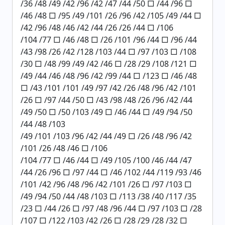
/36 /48 /49 /42 /96 /42 /47 /44 /50 □ /44 /96 □
/46 /48 □ /95 /49 /101 /26 /96 /42 /105 /49 /44 □
/42 /96 /48 /46 /42 /44 /26 /26 /44 □ /106
/104 /77 □ /46 /48 □ /26 /101 /96 /44 □ /96 /44
/43 /98 /26 /42 /128 /103 /44 □ /97 /103 □ /108
/30 □ /48 /99 /49 /42 /46 □ /28 /29 /108 /121 □
/49 /44 /46 /48 /96 /42 /99 /44 □ /123 □ /46 /48
□ /43 /101 /101 /49 /97 /42 /26 /48 /96 /42 /101
/26 □ /97 /44 /50 □ /43 /98 /48 /26 /96 /42 /44
/49 /50 □ /50 /103 /49 □ /46 /44 □ /49 /94 /50
/44 /48 /103
/49 /101 /103 /96 /42 /44 /49 □ /26 /48 /96 /42
/101 /26 /48 /46 □ /106
/104 /77 □ /46 /44 □ /49 /105 /100 /46 /44 /47
/44 /26 /96 □ /97 /44 □ /46 /102 /44 /119 /93 /46
/101 /42 /96 /48 /96 /42 /101 /26 □ /97 /103 □
/49 /94 /50 /44 /48 /103 □ /113 /38 /40 /117 /35
/23 □ /44 /26 □ /97 /48 /96 /44 □ /97 /103 □ /28
/107 □ /122 /103 /42 /26 □ /28 /29 /28 /32 □