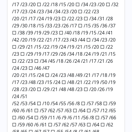
/17 /23 /20 □ /22 /18 /15 /20 □ /34 /23 /20 □ /32
/17 /23 /24 /23 /34 /34 /23 /20 □ /22 /23
/20 /21 /17 /24 /19 /23 □ /22 /23 □ /34 /31 /28
/29 /30 /18 /15 /33 /23 /26 /17 □ /15 /35 /36 /37
□ /38 /39 /19 /29 /23 □ /40 /18 /19 /15 /24 /41
/42 /20 /19 /22 /21 /17 /23 /43 /44 □ /34 /23 /20
□ /29 /21 /15 /22 /19 /24 /19 /21 /15 /20 □ /22
/23 □ /29 /19 /17 /29 /26 /34 /18 /24 /19 /21 /15
□ /22 /23 □ /34 /45 /18 /26 /24 /21 /17 /21 /26
/24 /23 □ /46 /47
/20 /21 /15 /24 □ /24 /23 /48 /49 /21 /17 /18 /19
/17 /23 /48 /23 /15 /24 □ /48 /21 /22 /19 /50 /19
/28 /23 /20 □ /29 /21 /48 /48 /23 □ /20 /26 /19
/24 /51
/52 /53 /54 □ /10 /54 /55 /56 /8 □ /57 /58 □ /59
/60 /6 /61 □ /57 /62 /57 /63 □ /64 □ /57 /12 /65
□ /60 /54 □ /59 /11 /6 /9 /6 /11 /56 /8 □ /57 /66
□ /59 /60 /6 /61 □ /57 /62 /57 /63 □ /64 □ /62
/58 /65 □ /67 /57 □ /55 /54 /8 /7 /61 /68