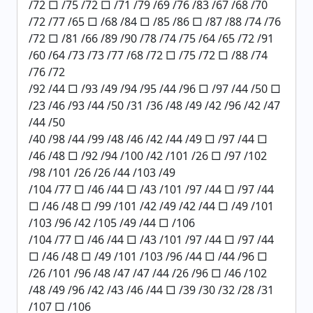
/72 □ /75 /72 □ /71 /79 /69 /76 /83 /67 /68 /70
/72 /77 /65 □ /68 /84 □ /85 /86 □ /87 /88 /74 /76
/72 □ /81 /66 /89 /90 /78 /74 /75 /64 /65 /72 /91
/60 /64 /73 /73 /77 /68 /72 □ /75 /72 □ /88 /74
/76 /72
/92 /44 □ /93 /49 /94 /95 /44 /96 □ /97 /44 /50 □
/23 /46 /93 /44 /50 /31 /36 /48 /49 /42 /96 /42 /47
/44 /50
/40 /98 /44 /99 /48 /46 /42 /44 /49 □ /97 /44 □
/46 /48 □ /92 /94 /100 /42 /101 /26 □ /97 /102
/98 /101 /26 /26 /44 /103 /49
/104 /77 □ /46 /44 □ /43 /101 /97 /44 □ /97 /44
□ /46 /48 □ /99 /101 /42 /49 /42 /44 □ /49 /101
/103 /96 /42 /105 /49 /44 □ /106
/104 /77 □ /46 /44 □ /43 /101 /97 /44 □ /97 /44
□ /46 /48 □ /49 /101 /103 /96 /44 □ /44 /96 □
/26 /101 /96 /48 /47 /47 /44 /26 /96 □ /46 /102
/48 /49 /96 /42 /43 /46 /44 □ /39 /30 /32 /28 /31
/107 □ /106