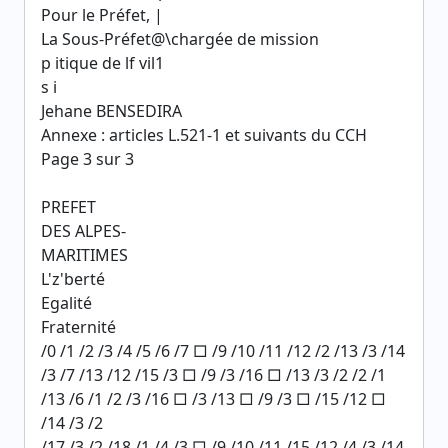
Pour le Préfet, |
La Sous-Préfet@\chargée de mission
p itique de lf vil1
s i
Jehane BENSEDIRA
Annexe : articles L.521-1 et suivants du CCH
Page 3 sur 3
PREFET
DES ALPES-
MARITIMES
L'z'berté
Egalité
Fraternité
/0 /1 /2 /3 /4 /5 /6 /7 □ /9 /10 /11 /12 /2 /13 /3 /14
/3 /7 /13 /12 /15 /3 □ /9 /3 /16 □ /13 /3 /2 /2 /1
/13 /6 /1 /2 /3 /16 □ /3 /13 □ /9 /3 □ /15 /12 □
/14 /3 /2
/17 /3 /2 /18 /1 /4 /3 □ /9 /10 /11 /15 /12 /4 /3 /14