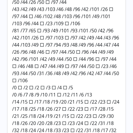
/50 /44 /26 /50 □ /97 /44
/43 /42 /49 /43 /103 /46 /48 /96 /42 /101 /26 □
/97 /44 □ /46 /102 /48 /103 /96 /101 /49 /101
/103 /96 /44 □ /23 /109 □ /106
/81 /77 /65 □ /93 /49 /101 /93 /101 /50 /42 /96
/42 /101 /26 □ /97 /103 □ /97 /42 /49 /44 /43 /96
/44 /103 /49 □ /97 /94 /93 /48 /49 /96 /44 /47 /44
/26 /96 /48 /46 □ /97 /44 /50 □ /96 /44 /49 /49
/42 /96 /101 /42 /49 /44 /50 □ /44 /96 □ /97 /44
□ /46 /48 □ /47 /44 /49 □ /97 /44 /50 □ /23 /46
/93 /44 /50 /31 /36 /48 /49 /42 /96 /42 /47 /44 /50
□ /106
/0 □ /2 □ /2 □ /3 □ /4 □ /5
/0 /6 /7 /8 /9 /10 /11 □ /12 /11 /6 /13
/14 /15 □ /17 /18 /19 /20 /21 /15 □ /22 /23 □ /24
/17 /18 /25 /18 /26 /27 □ /22 /23 □ /17 /28 /15
/21 /25 /18 /24 /19 /21 /15 □ /22 /23 □ /29 /30
/18 /26 /20 /20 /28 /23 □ /23 /24 □ /22 /31 /18
/32 /18 /24 /24 /18 /33 /23 □ /22 /31 /18 /17 /32