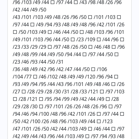
/96 /103 /49 /44 □ /97 /44 □ /43 /98 /48 /26 /96
/42 /44 /49 /50
/43 /101 /103 /49 /48 /26 /96 /50 □ /101 /103 □
/97 /44 □ /49 /94 /93 /48 /49 /48 /96 /42 /101 /26
□ /50 /103 /49 □ /46 /44 /50 □ /48 /103 /96 /101
/49 /101 /103 /96 /44 /50 □ /23 /109 □ /44 /96 □
/23 /33 /29 /29 □ /97 /48 /26 /50 □ /46 /48 □ /96
/49 /48 /99 /44 /49 /50 /94 /44 □ /97 /44 /50 □
/23 /46 /93 /44 /50 /31
/36 /48 /49 /42 /96 /42 /47 /44 /50 □ /106
/104 /77 □ /46 /102 /48 /49 /49 /120 /96 /94 □
/93 /49 /94 /95 /44 /43 /96 /101 /49 /48 /46 □ /26
/27 □ /28 /29 /28 /30 /31 /28 /33 /121 □ /97 /103
□ /28 /121 □ /95 /94 /99 /49 /42 /44 /49 □ /28
/29 /28 /30 □ /97 /101 /26 /26 /48 /26 /96 □ /97
/94 /46 /94 /100 /48 /96 /42 /101 /26 □ /97 /44 □
/50 /42 /100 /26 /48 /96 /103 /49 /44 □ /123
/47 /101 /26 /50 /42 /44 /103 /49 □ /46 /44 □ /97
/42 /49 /44 /43 /96 /44 /103 /49 □ /97 /94 /93 /48