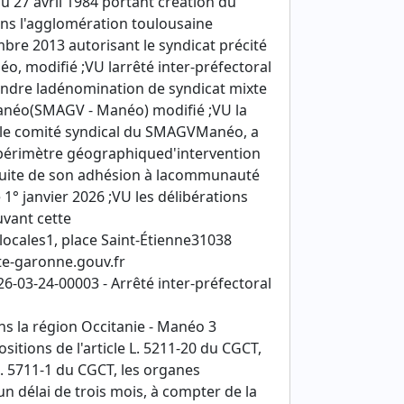
u 27 avril 1984 portant création du
ns l'agglomération toulousaine
mbre 2013 autorisant le syndicat précité
, modifié ;VU larrêté inter-préfectoral
rendre ladénomination de syndicat mixte
 Manéo(SMAGV - Manéo) modifié ;VU la
e le comité syndical du SMAGVManéo, a
 périmètre géographiqued'intervention
suite de son adhésion à lacommunauté
° janvier 2026 ;VU les délibérations
vant cette
 locales1, place Saint-Étienne31038
te-garonne.gouv.fr
-03-24-00003 - Arrêté inter-préfectoral
ns la région Occitanie - Manéo 3
sitions de l'article L. 5211-20 du CGCT,
L. 5711-1 du CGCT, les organes
n délai de trois mois, à compter de la