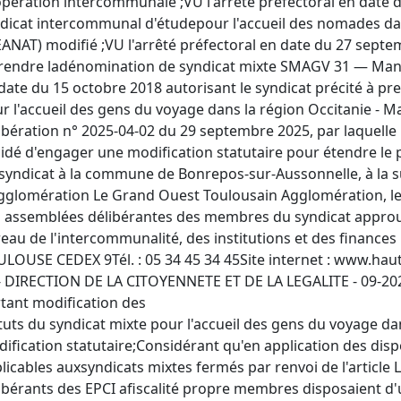
pération intercommunale ;VU l'arrêté préfectoral en date d
dicat intercommunal d'étudepour l'accueil des nomades da
EANAT) modifié ;VU l'arrêté préfectoral en date du 27 septe
rendre ladénomination de syndicat mixte SMAGV 31 — Manéo
date du 15 octobre 2018 autorisant le syndicat précité à p
r l'accueil des gens du voyage dans la région Occitanie -
ibération n° 2025-04-02 du 29 septembre 2025, par laquell
idé d'engager une modification statutaire pour étendre le
syndicat à la commune de Bonrepos-sur-Aussonnelle, à la 
gglomération Le Grand Ouest Toulousain Agglomération, le 1
 assemblées délibérantes des membres du syndicat approu
eau de l'intercommunalité, des institutions et des finances
LOUSE CEDEX 9Tél. : 05 34 45 34 45Site internet : www.hau
- DIRECTION DE LA CITOYENNETE ET DE LA LEGALITE - 09-2026
tant modification des
tuts du syndicat mixte pour l'accueil des gens du voyage da
ification statutaire;Considérant qu'en application des dispo
licables auxsyndicats mixtes fermés par renvoi de l'article 
ibérants des EPCI afiscalité propre membres disposaient d'u