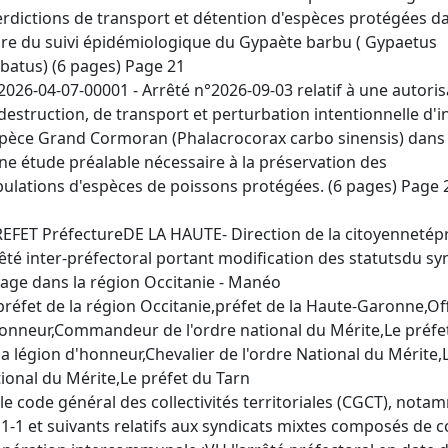
erdictions de transport et détention d'espèces protégées da
re du suivi épidémiologique du Gypaète barbu ( Gypaetus
batus) (6 pages) Page 21
2026-04-07-00001 - Arrêté n°2026-09-03 relatif à une autoris
destruction, de transport et perturbation intentionnelle d'i
spèce Grand Cormoran (Phalacrocorax carbo sinensis) dans 
ne étude préalable nécessaire à la préservation des
ulations d'espèces de poissons protégées. (6 pages) Page 
EFET PréfectureDE LA HAUTE- Direction de la citoyennetépro
êté inter-préfectoral portant modification des statutsdu sy
age dans la région Occitanie - Manéo
préfet de la région Occitanie,préfet de la Haute-Garonne,Off
onneur,Commandeur de l'ordre national du Mérite,Le préfet d
la légion d'honneur,Chevalier de l'ordre National du Mérite,
ional du Mérite,Le préfet du Tarn
le code général des collectivités territoriales (CGCT), notamme
1-1 et suivants relatifs aux syndicats mixtes composés de