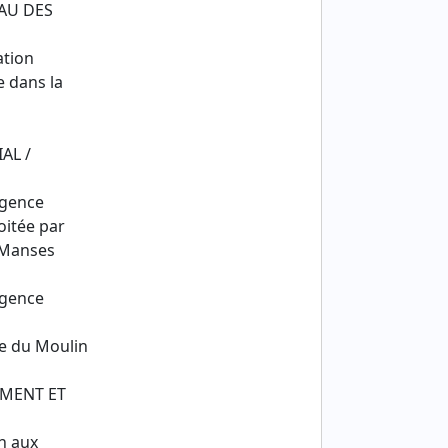
EAU DES
ation
e dans la
AL /
rgence
oitée par
 Manses
rgence
le du Moulin
EMENT ET
n aux