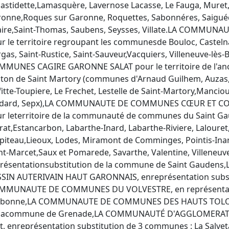
astidette,Lamasquère, Lavernose Lacasse, Le Fauga, Muret, P
onne,Roques sur Garonne, Roquettes, Sabonnéres, Saiguéde, 
aire,Saint-Thomas, Saubens, Seysses, Villate.LA COMM
r le territoire regroupant les communesde Bouloc, Casteln
gas, Saint-Rustice, Saint-Sauveur,Vacquiers, Villeneuve-l
MMUNES CAGIRE GARONNE SALAT pour le territoire de l'
ton de Saint Martory (communes d'Arnaud Guilhem, Auzas,B
fitte-Toupiere, Le Frechet, Lestelle de Saint-Martory,Manciou
dard, Sepx),LA COMMUNAUTE DE COMMUNES CŒUR ET CO
r leterritoire de la communauté de communes du Saint Ga
rat,Estancarbon, Labarthe-Inard, Labarthe-Riviere, Lalouret,
piteau,Lieoux, Lodes, Miramont de Comminges, Pointis-Inar
nt-Marcet,Saux et Pomarede, Savarthe, Valentine, Villeneuve 
présentationsubstitution de la commune de Saint Gau
SIN AUTERIVAIN HAUT GARONNAIS, enreprésentation substi
MMUNAUTE DE COMMUNES DU VOLVESTRE, en représentatio
rbonne,LA COMMUNAUTE DE COMMUNES DES HAUTS TOLOSANS
 lacommune de Grenade,LA COMMUNAUTÉ D'AGGLOMERAT
t, enreprésentation substitution de 3 communes : La Salveta