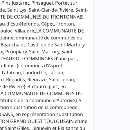
ins Justaret, Pinsaguel, Portet sur
Saint Lys, Saint-Clar-de-Riviére, Saint-
UNAUTE DE COMMUNES DU FRONTONNAIS,
au-d'Estrétefonds, Cépet, Fronton,
ès-Bouloc, Villaudric,LA COMMUNAUTE DE
anciennecommunauté de communes du
eauchalot, Castillon de Saint-Martory,
x, Proupiary, Saint-Martory, Saint-
TEAUX DU COMMINGES d'une part,
udinois (communes d'Aspret-
 Laffiteau, Landorthe, Larcan,
d, Régades, Rieucaze, Saint-ignan,
de Riviere) et d'autre part, en
dens,LA COMMUNAUTE DE COMMUNES DU
tution de la commune d'Auterive,LA
n substitution de la communede
, en représentation substitution
ION GRAND OUEST TOULOUSAIN d'une
t Saint Gilles, Léguevin et Plaisance du