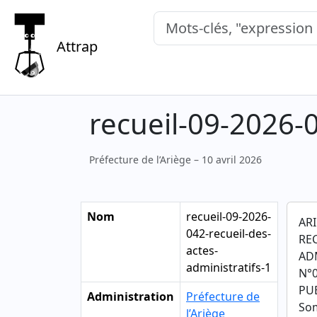
Mots-clés, "expression exacte"
Attrap
recueil-09-2026-0
Préfecture de l’Ariège – 10 avril 2026
Nom
recueil-09-2026-
AR
042-recueil-des-
RE
actes-
AD
administratifs-1
N°0
PUB
Administration
Préfecture de
So
l’Ariège