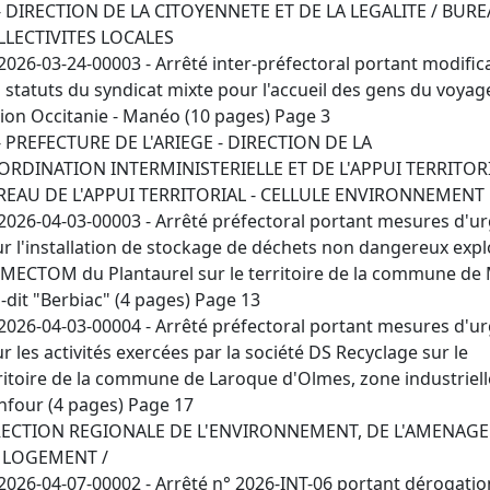
- DIRECTION DE LA CITOYENNETE ET DE LA LEGALITE / BUR
LLECTIVITES LOCALES
2026-03-24-00003 - Arrêté inter-préfectoral portant modific
 statuts du syndicat mixte pour l'accueil des gens du voyag
ion Occitanie - Manéo (10 pages) Page 3
- PREFECTURE DE L'ARIEGE - DIRECTION DE LA
RDINATION INTERMINISTERIELLE ET DE L'APPUI TERRITORI
REAU DE L'APPUI TERRITORIAL - CELLULE ENVIRONNEMENT
2026-04-03-00003 - Arrêté préfectoral portant mesures d'u
r l'installation de stockage de déchets non dangereux expl
SMECTOM du Plantaurel sur le territoire de la commune de
u-dit "Berbiac" (4 pages) Page 13
2026-04-03-00004 - Arrêté préfectoral portant mesures d'u
r les activités exercées par la société DS Recyclage sur le
ritoire de la commune de Laroque d'Olmes, zone industriel
nfour (4 pages) Page 17
RECTION REGIONALE DE L'ENVIRONNEMENT, DE L'AMENAG
 LOGEMENT /
2026-04-07-00002 - Arrêté n° 2026-INT-06 portant dérogatio