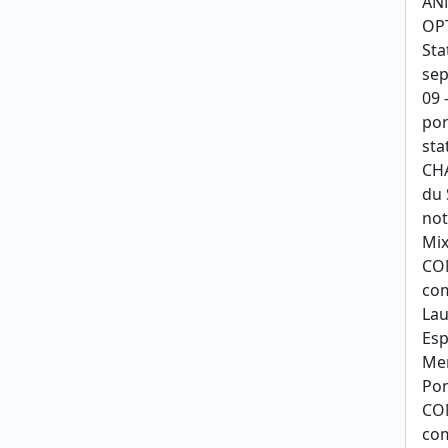
AN
OP
Sta
sep
09 
por
sta
CHA
du 
not
Mix
COM
com
Lau
Esp
Mer
Pom
COM
com