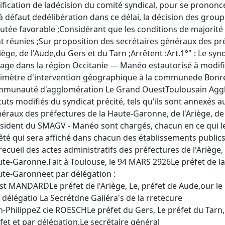
ification de ladécision du comité syndical, pour se prononcer
à défaut dedélibération dans ce délai, la décision des gr
utée favorable ;Considérant que les conditions de majorité 
t réunies ;Sur proposition des secrétaires généraux des pr
riège, de l'Aude,du Gers et du Tarn ;Arrêtent :Art.1°" : Le sy
age dans la région Occitanie — Manéo estautorisé à modifie
imètre d'intervention géographique à la communede Bonr
munauté d'agglomération Le Grand OuestToulousain Agglom
tuts modifiés du syndicat précité, tels qu'ils sont annexés a
éraux des préfectures de la Haute-Garonne, de l'Ariège, de 
sident du SMAGV - Manéo sont chargés, chacun en ce qui le
êté qui sera affiché dans chacun des établissements publics
recueil des actes administratifs des préfectures de l'Ariège,
te-Garonne.Fait à Toulouse, le 94 MARS 2926Le préfet de la
te-Garonneet par délégation :
 ist MANDARDLe préfet de l'Ariège, Le, préfet de Aude,our le
 délégatio La Secrétdne Gaiiéra's de la rretecure
n-PhilippeZ cie ROESCHLe préfet du Gers, Le préfet du Tarn,
fet et par délégation,Le secrétaire général