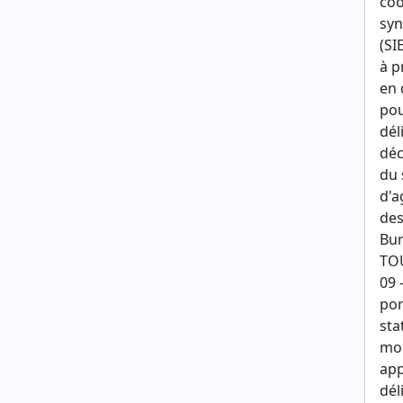
coo
syn
(SI
à p
en 
pou
dél
déc
du 
d'a
des
Bur
TOU
09 
por
sta
mod
app
dél