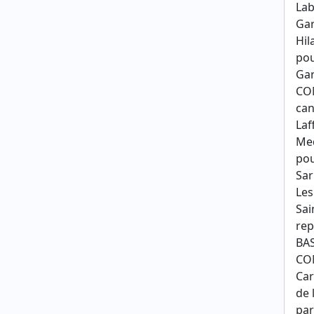
Lab
Gar
Hil
pou
Gar
CO
can
Laf
Me
pou
Sar
Les
Sai
re
BAS
CO
Ca
de
par