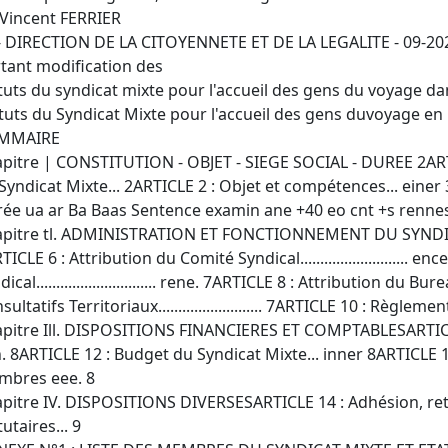
"Vincent FERRIER
- DIRECTION DE LA CITOYENNETE ET DE LA LEGALITE - 09-2026
tant modification des
tuts du syndicat mixte pour l'accueil des gens du voyage da
tuts du Syndicat Mixte pour l'accueil des gens duvoyage e
MMAIRE
pitre | CONSTITUTION - OBJET - SIEGE SOCIAL - DUREE 2ARTI
Syndicat Mixte... 2ARTICLE 2 : Objet et compétences... einer 
ée ua ar Ba Baas Sentence examin ane +40 eo cnt +s rennes
pitre tl. ADMINISTRATION ET FONCTIONNEMENT DU SYNDICA
TICLE 6 : Attribution du Comité Syndical........................... 
dical.............................. rene. 7ARTICLE 8 : Attribution du
ultatifs Territoriaux.......................... 7ARTICLE 10 : Règlemen
pitre Ill. DISPOSITIONS FINANCIERES ET COMPTABLESARTICLE
. 8ARTICLE 12 : Budget du Syndicat Mixte... inner 8ARTICLE
bres eee. 8
pitre IV. DISPOSITIONS DIVERSESARTICLE 14 : Adhésion, re
tutaires... 9