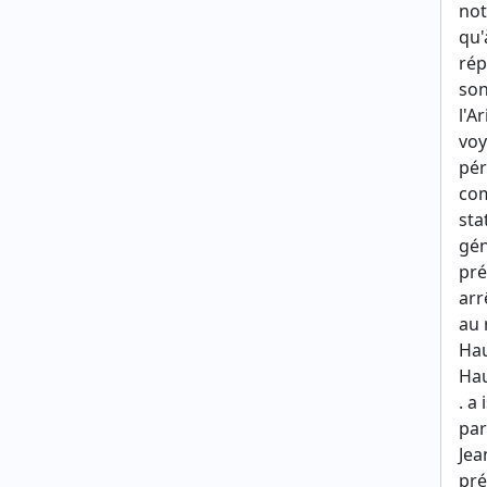
not
qu'
rép
son
l'A
voy
pér
com
sta
gén
pré
arr
au 
Hau
Hau
. a
par
Jea
pré