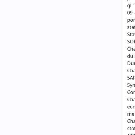
qli
09 
por
sta
Sta
SO
Cha
du 
Dur
Cha
5AR
Syn
Cons
Cha
een
mem
Cha
sta