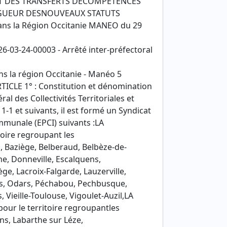
TAT DES TRANSFERTS DECOMPETENCES
IGUEUR DESNOUVEAUX STATUTS
dans la Région Occitanie MANEO du 29
-03-24-00003 - Arrêté inter-préfectoral
ns la région Occitanie - Manéo 5
ICLE 1° : Constitution et dénomination
l des Collectivités Territoriales et
1-1 et suivants, il est formé un Syndicat
mmunale (EPCI) suivants :LA
ire regroupant les
, Baziège, Belberaud, Belbèze-de-
e, Donneville, Escalquens,
e, Lacroix-Falgarde, Lauzerville,
es, Odars, Péchabou, Pechbusque,
Vieille-Toulouse, Vigoulet-Auzil,LA
 le territoire regroupantles
s, Labarthe sur Léze,