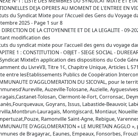
NEXE N°1 : LISTE DES MEMBRES DU SYNDICAT MIXTE ET E
TIONNELLES DEJA OPERES AU MOMENT DE L'ENTREE EN V
tuts du Syndicat Mixte pour l'Accueil des Gens du Voyage 
tembre 2025 - Page 1 sur 8
- DIRECTION DE LA CITOYENNETE ET DE LA LEGALITE - 09-2026
tant modification des
tuts du syndicat mixte pour l'accueil des gens du voyage da
PITRE 1 : CONSTITUTION - OBJET - SIEGE SOCIAL - DUREEART
Syndicat MixteEn application des dispositions du Code Généra
amment du LivreVIl, Titre 1¢, Chapitre Unique, Articles L 571
te entre lesEtablissements Publics de Coopération Interco
MUNAUTE D'AGGLOMERATION DU SICOVAL, pour le territo
munesd'Aureville, Auzeville-Tolosane, Auzielle, Ayguesvives
ragais,Castanet-Tolosan, Clermont-le-Fort, Corronsac, Deym
anès,Fourquevaux, Goyrans, Issus, Labastide-Beauvoir, Labèg
villa,Montbrun-Lauragais, Montgiscard, Montiaur, Noueill
pertuzat,Pouze, Ramonville Saint-Agne, Rebigue, Varennes, 
MUNAUTE D'AGGLOMERATION « LE MURETAIN AGGLO », pour
munes de Bragayrac, Eaunes, Empeaux, Fonsorbes, Frouzin