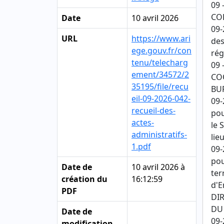
09 
CO
Date
10 avril 2026
09-
URL
https://www.ari
des
ege.gouv.fr/con
rég
tenu/telecharg
09 
ement/34572/2
COO
35195/file/recu
BU
eil-09-2026-042-
09-
recueil-des-
pou
actes-
le 
administratifs-
lie
1.pdf
09-
pou
Date de
10 avril 2026 à
ter
création du
16:12:59
d'E
PDF
DI
DU
Date de
09-
modification