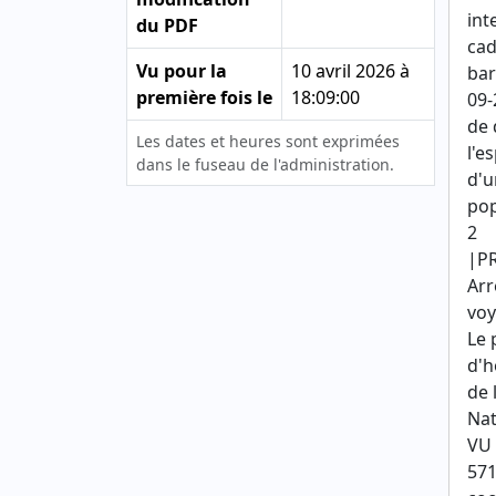
int
du PDF
cad
Vu pour la
10 avril 2026 à
bar
première fois le
18:09:00
09-
de 
Les dates et heures sont exprimées
l'e
dans le fuseau de l'administration.
d'u
pop
2
|PR
Arr
voy
Le 
d'h
de 
Nat
VU 
571