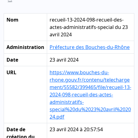
Nom
recueil-13-2024-098-recueil-des-
actes-administratifs-special du 23
avril 2024
Administration
Préfecture des Bouches-du-Rhône
Date
23 avril 2024
URL
https://www.bouches-du-
rhone.gouv.fr/contenu/telecharge
ment/55582/399465/file/recueil-13-
2024-098-recueil-des-actes-
administratifs-
special%20du%2023%20avril%2020
24.pdf
Date de
23 avril 2024 à 20:57:54
création du