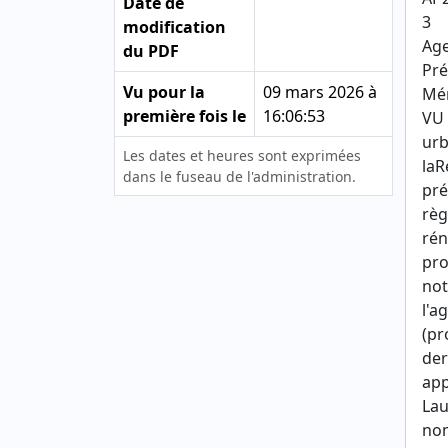
Date de
3
modification
Age
du PDF
Pré
Vu pour la
09 mars 2026 à
Mér
première fois le
16:06:53
VU 
urb
Les dates et heures sont exprimées
laR
dans le fuseau de l'administration.
pré
règ
rén
pro
not
l'a
(pr
der
app
Lau
nom