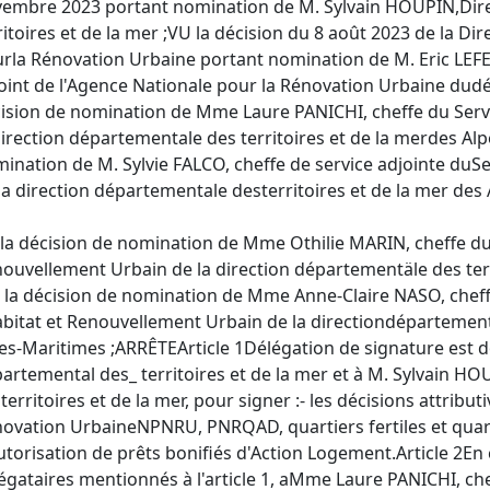
embre 2023 portant nomination de M. Sylvain HOUPIN,Dire
ritoires et de la mer ;VU la décision du 8 août 2023 de la Di
rla Rénovation Urbaine portant nomination de M. Eric LEFE
oint de l'Agence Nationale pour la Rénovation Urbaine dud
ision de nomination de Mme Laure PANICHI, cheffe du Serv
direction départementale des territoires et de la merdes Al
ination de M. Sylvie FALCO, cheffe de service adjointe duS
la direction départementale desterritoires et de la mer des
la décision de nomination de Mme Othilie MARIN, cheffe du 
ouvellement Urbain de la direction départementäle des terr
 la décision de nomination de Mme Anne-Claire NASO, cheffe
abitat et Renouvellement Urbain de la directiondépartementa
es-Maritimes ;ARRÊTEArticle 1Délégation de signature est 
artemental des_ territoires et de la mer et à M. Sylvain H
territoires et de la mer, pour signer :- les décisions attri
ovation UrbaineNPNRU, PNRQAD, quartiers fertiles et quartie
utorisation de prêts bonifiés d'Action Logement.Article 2
égataires mentionnés à l'article 1, aMme Laure PANICHI, che