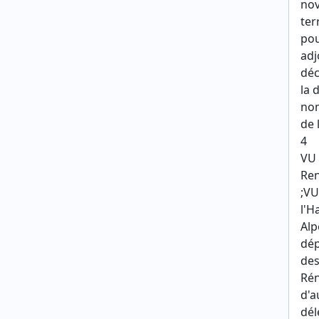
nov
ter
pou
adj
déc
la 
nom
de 
4
VU 
Ren
;VU
l'H
Alp
dép
des
Rén
d'a
dél