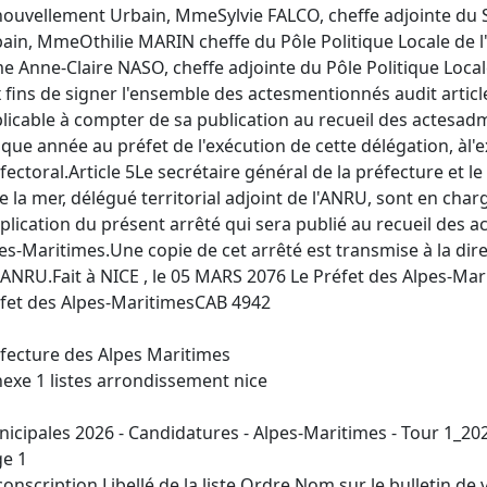
ouvellement Urbain, MmeSylvie FALCO, cheffe adjointe du 
ain, MmeOthilie MARIN cheffe du Pôle Politique Locale de 
 Anne-Claire NASO, cheffe adjointe du Pôle Politique Loca
 fins de signer l'ensemble des actesmentionnés audit article
licable à compter de sa publication au recueil des actesadmi
que année au préfet de l'exécution de cette délégation, à
fectoral.Article 5Le secrétaire général de la préfecture et l
e la mer, délégué territorial adjoint de l'ANRU, sont en cha
pplication du présent arrêté qui sera publié au recueil des a
es-Maritimes.Une copie de cet arrêté est transmise à la dir
'ANRU.Fait à NICE , le 05 MARS 2076 Le Préfet des Alpes-Mar
fet des Alpes-MaritimesCAB 4942
fecture des Alpes Maritimes
exe 1 listes arrondissement nice
icipales 2026 - Candidatures - Alpes-Maritimes - Tour 1_2
e 1
conscription Libellé de la liste Ordre Nom sur le bulletin de