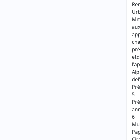
Ren
Urb
Mme
aux
app
cha
pré
etd
l'a
Alp
del
Pré
5
Pré
ann
6
Mun
Pag
Cir