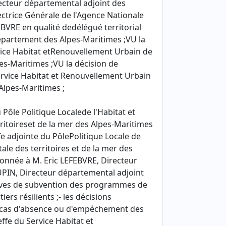
cteur départemental adjoint des
rectrice Générale de l'Agence Nationale
BVRE en qualité dedélégué territorial
épartement des Alpes-Maritimes ;VU la
ice Habitat etRenouvellement Urbain de
pes-Maritimes ;VU la décision de
ervice Habitat et Renouvellement Urbain
 Alpes-Maritimes ;
Pôle Politique Localede l'Habitat et
itoireset de la mer des Alpes-Maritimes
 adjointe du PôlePolitique Locale de
le des territoires et de la mer des
donnée à M. Eric LEFEBVRE, Directeur
OUPIN, Directeur départemental adjoint
butives de subvention des programmes de
rs résilients ;- les décisions
En cas d'absence ou d'empéchement des
ffe du Service Habitat et