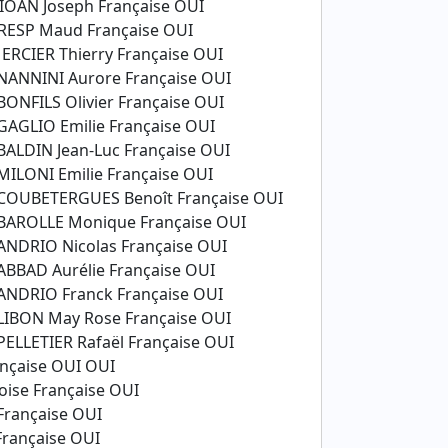
AN Joseph Française OUI
ESP Maud Française OUI
IER Thierry Française OUI
NNINI Aurore Française OUI
FILS Olivier Française OUI
GLIO Emilie Française OUI
DIN Jean-Luc Française OUI
ONI Emilie Française OUI
OUBETERGUES Benoît Française OUI
ROLLE Monique Française OUI
DRIO Nicolas Française OUI
BAD Aurélie Française OUI
DRIO Franck Française OUI
BON May Rose Française OUI
LETIER Rafaël Française OUI
ançaise OUI OUI
oise Française OUI
Française OUI
Française OUI