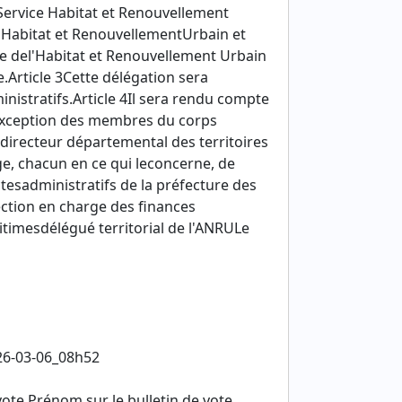
Service Habitat et Renouvellement
l'Habitat et RenouvellementUrbain et
le del'Habitat et Renouvellement Urbain
.Article 3Cette délégation sera
nistratifs.Article 4Il sera rendu compte
l'exception des membres du corps
e directeur départemental des territoires
rge, chacun en ce qui leconcerne, de
ctesadministratifs de la préfecture des
ection en charge des finances
itimesdélégué territorial de l'ANRULe
026-03-06_08h52
 vote Prénom sur le bulletin de vote