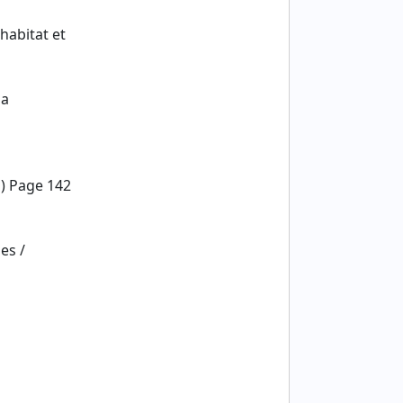
habitat et
la
s) Page 142
es /