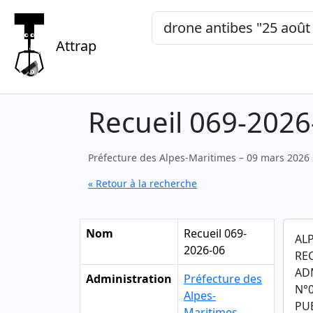
Mots-clés, "expression exacte"
Attrap
Recueil 069-2026
Préfecture des Alpes-Maritimes – 09 mars 2026
« Retour à la recherche
Nom
Recueil 069-
AL
2026-06
RE
AD
Administration
Préfecture des
N°0
Alpes-
PUB
Maritimes