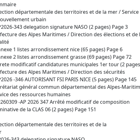
mmaire
ection départementale des territoires et de la mer / Service 
ouvellement urbain
P2026-343 delegation signature NASO (2 pages) Page 3
fecture des Alpes Maritimes / Direction des élections et de 
alité
nnexe 1 listes arrondissement nice (65 pages) Page 6
nnexe 2 listes arrondissement grasse (69 pages) Page 72
rrete modificatif candidatures municipales 1er tour (2 page
fecture des Alpes Maritimes / Direction des sécurités
P2026 -346 AUTORISANT FSI PARIS NICE (5 pages) Page 145
rétariat général commun départemental des Alpes-Maritim
vice des ressources humaines
0260309 -AP 2026 347 Arrêté modificatif de composition
inative de la CLAS 06 (2 pages) Page 151
ection départementale des territoires et de la
r
026-343 delegation signature NASO