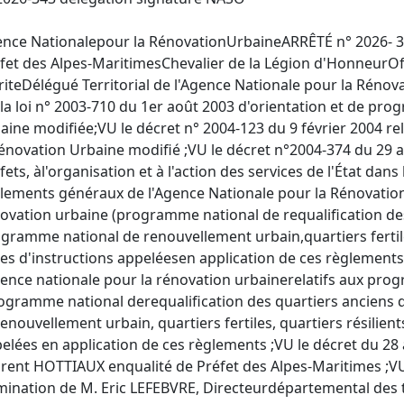
nce Nationalepour la RénovationUrbaineARRÊTÉ n° 2026- 34
fet des Alpes-MaritimesChevalier de la Légion d'HonneurOff
iteDélégué Territorial de l'Agence Nationale pour la Réno
la loi n° 2003-710 du 1er août 2003 d'orientation et de prog
aine modifiée;VU le décret n° 2004-123 du 9 février 2004 rel
énovation Urbaine modifié ;VU le décret n°2004-374 du 29 av
fets, àl'organisation et à l'action des services de l'État dan
lements généraux de l'Agence Nationale pour la Rénovatio
ovation urbaine (programme national de requalification d
gramme national de renouvellement urbain,quartiers fertiles
es d'instructions appeléesen application de ces règlements
gence nationale pour la rénovation urbainerelatifs aux pr
ogramme national derequalification des quartiers ancien
enouvellement urbain, quartiers fertiles, quartiers résilient
elées en application de ces règlements ;VU le décret du 28
rent HOTTIAUX enqualité de Préfet des Alpes-Maritimes ;VU 
ination de M. Eric LEFEBVRE, Directeurdépartemental des ter