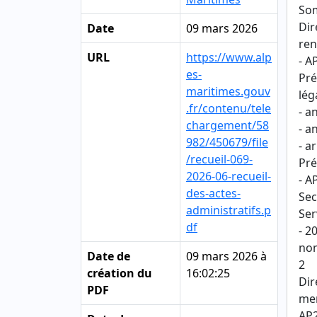
So
Dir
Date
09 mars 2026
ren
URL
https://www.alp
- A
es-
Pré
maritimes.gouv
lég
.fr/contenu/tele
- a
chargement/58
- a
982/450679/file
- a
/recueil-069-
Pré
2026-06-recueil-
- A
des-actes-
Sec
administratifs.p
Ser
df
- 2
nom
Date de
09 mars 2026 à
2
création du
16:02:25
Dir
PDF
me
AP2