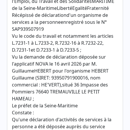
l'Emploi, du Travail et des SolidaritésMARITIME
de la Seine-MaritimeLibertéEgalitéFraternité
Récépissé de déclarationd'un organisme de
services a la personneenregistré sous le N°
SAP939507919
Vu le code du travail et notamment les articles
L.7231-1 à L.7233-2, R.7232-16 à R.7232-22,
D.7231-1et D.7233-1 à D.7233-5 ;
Vu la demande de déclaration déposée sur
l'applicatif NOVA le 16 avril 2026 par M.
GuillaumeHEBERT pour l'organisme HEBERT
Guillaume (SIRET: 93950791900016, nom
commercial : HE'VERT),situé 36 Impasse des
Pommiers 76640 TREMAUVILLE LE PETIT
HAMEAU ;
Le préfet de la Seine-Maritime
Constate :
Qu'une déclaration d'activités de services à la
personne a été déposée auprès du service