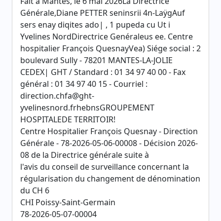
Fait à Mantes, le 6 mai 2026La Directrice
Générale,Diane PETTER seninsrii 4n-LaÿgAuf
sers enay diqites ado| , 1 pupeda cu Ut i
Yvelines NordDirectrice Genéraleus ee. Centre
hospitalier François QuesnayVea) Siége social : 2
boulevard Sully - 78201 MANTES-LA-JOLIE
CEDEX| GHT / Standard : 01 34 97 40 00 - Fax
général : 01 34 97 40 15 - Courriel :
direction.chfa@ght-
yvelinesnord.frhebnsGROUPEMENT
HOSPITALEDE TERRITOIR!
Centre Hospitalier François Quesnay - Direction
Générale - 78-2026-05-06-00008 - Décision 2026-
08 de la Directrice générale suite à
l'avis du conseil de surveillance concernant la
régularisation du changement de dénomination
du CH 6
CHI Poissy-Saint-Germain
78-2026-05-07-00004