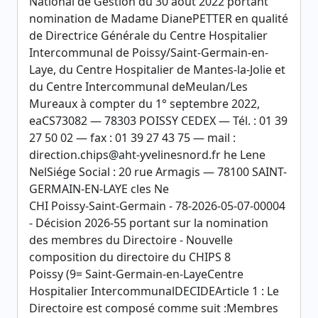
National de Gestion du 30 aout 2022 portant
nomination de Madame DianePETTER en qualité
de Directrice Générale du Centre Hospitalier
Intercommunal de Poissy/Saint-Germain-en-
Laye, du Centre Hospitalier de Mantes-la-Jolie et
du Centre Intercommunal deMeulan/Les
Mureaux à compter du 1° septembre 2022,
eaCS73082 — 78303 POISSY CEDEX — Tél. : 01 39
27 50 02 — fax : 01 39 27 43 75 — mail :
direction.chips@aht-yvelinesnord.fr he Lene
NelSiége Social : 20 rue Armagis — 78100 SAINT-
GERMAIN-EN-LAYE cles Ne
CHI Poissy-Saint-Germain - 78-2026-05-07-00004
- Décision 2026-55 portant sur la nomination
des membres du Directoire - Nouvelle
composition du directoire du CHIPS 8
Poissy (9= Saint-Germain-en-LayeCentre
Hospitalier IntercommunalDECIDEArticle 1 : Le
Directoire est composé comme suit :Membres