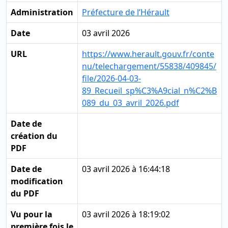
Administration
Préfecture de l’Hérault
Date
03 avril 2026
URL
https://www.herault.gouv.fr/conte
nu/telechargement/55838/409845/
file/2026-04-03-
89_Recueil_sp%C3%A9cial_n%C2%B
089_du_03_avril_2026.pdf
Date de
création du
PDF
Date de
03 avril 2026 à 16:44:18
modification
du PDF
Vu pour la
03 avril 2026 à 18:19:02
première fois le