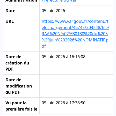
Administration
Préfecture du Var
Date
05 juin 2026
URL
https://www.var.gouv.fr/contenu/t
elechargement/46745/304248/file/
RAA%20N%C2%B0180%20du%205
%20juin%202026%20NOMINATIF.p
df
Date de
05 juin 2026 à 16:16:08
création du
PDF
Date de
modification
du PDF
Vu pour la
05 juin 2026 à 17:38:50
première fois le