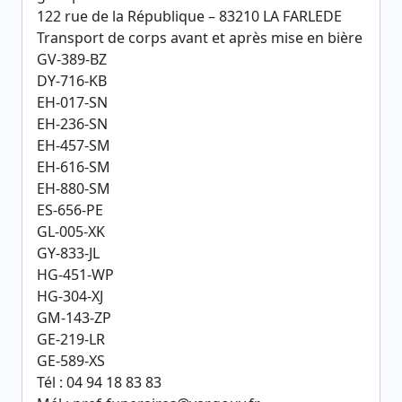
122 rue de la République – 83210 LA FARLEDE
Transport de corps avant et après mise en bière
GV-389-BZ
DY-716-KB
EH-017-SN
EH-236-SN
EH-457-SM
EH-616-SM
EH-880-SM
ES-656-PE
GL-005-XK
GY-833-JL
HG-451-WP
HG-304-XJ
GM-143-ZP
GE-219-LR
GE-589-XS
Tél : 04 94 18 83 83