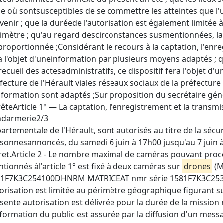
e où sontsusceptibles de se commettre les atteintes que l
venir ; que la duréede l'autorisation est également limitée 
imètre ; qu'au regard descirconstances susmentionnées, l
proportionnée ;Considérant le recours à la captation, l'enr
a l'objet d'uneinformation par plusieurs moyens adaptés ; q
recueil des actesadministratifs, ce dispositif fera l'objet d'u
fecture de l'Hérault viales réseaux sociaux de la préfecture
nformation sont adaptés ;Sur proposition du secrétaire géné
rêteArticle 1° — La captation, l'enregistrement et la trans
ndarmerie2/3
artementale de l'Hérault, sont autorisés au titre de la séc
sonnesannoncés, du samedi 6 juin à 17h00 jusqu'au 7 juin 
ret.Article 2 - Le nombre maximal de caméras pouvant pro
tionnés àl'article 1° est fixé à deux caméras sur
drones
(M
1F7K3C254100DHNRM MATRICEAT nmr série 1581F7K3C253L0
orisation est limitée au périmètre géographique figurant sur
sente autorisation est délivrée pour la durée de la mission me
nformation du public est assurée par la diffusion d'un mess