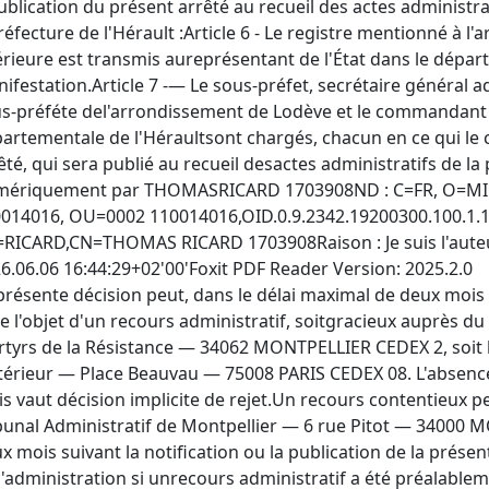
ublication du présent arrêté au recueil des actes administrat
réfecture de l'Hérault :Article 6 - Le registre mentionné à l'a
érieure est transmis aureprésentant de l'État dans le dépar
ifestation.Article 7 -— Le sous-préfet, secrétaire général adj
s-préféte del'arrondissement de Lodève et le commandan
artementale de l'Héraultsont chargés, chacun en ce qui le 
êté, qui sera publié au recueil desactes administratifs de la
ériquement par THOMASRICARD 1703908ND : C=FR, O=MINI
014016, OU=0002 110014016,OID.0.9.2342.19200300.100.1
RICARD,CN=THOMAS RICARD 1703908Raison : Je suis l'aut
6.06.06 16:44:29+02'00'Foxit PDF Reader Version: 2025.2.0
présente décision peut, dans le délai maximal de deux mois s
re l'objet d'un recours administratif, soitgracieux auprès du
tyrs de la Résistance — 34062 MONTPELLIER CEDEX 2, soit 
ntérieur — Place Beauvau — 75008 PARIS CEDEX 08. L'absenc
s vaut décision implicite de rejet.Un recours contentieux p
bunal Administratif de Montpellier — 6 rue Pitot — 34000 
x mois suivant la notification ou la publication de la prése
l'administration si unrecours administratif a été préalablem