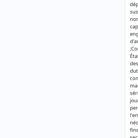
dép
sus
nom
cap
eng
d'a
;Co
Éta
des
dut
con
man
sér
jou
per
l'e
néc
fin
sec