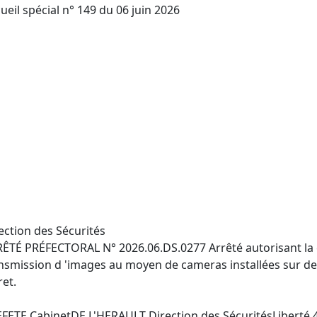
ueil spécial n° 149 du 06 juin 2026
ection des Sécurités
ÊTÉ PRÉFECTORAL N° 2026.06.DS.0277 Arrêté autorisant la c
nsmission d 'images au moyen de cameras installées sur des 
ret.
FETE CabinetDE L'HERAULT Direction des SécuritésLiberté 4 