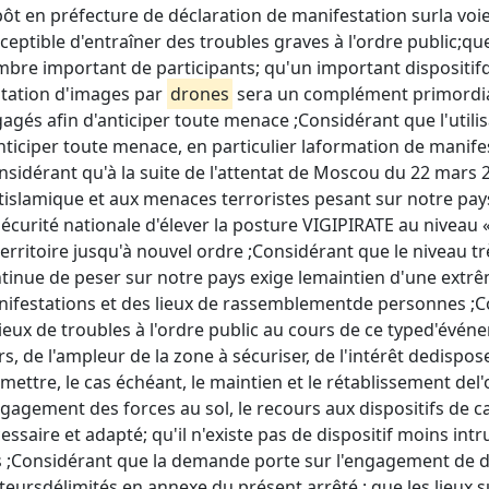
ôt en préfecture de déclaration de manifestation surla voi
ceptible d'entraîner des troubles graves à l'ordre public;
bre important de participants; qu'un important dispositifd
tation d'images par
drones
sera un complément primordia
agés afin d'anticiper toute menace ;Considérant que l'uti
nticiper toute menace, en particulier laformation de manife
nsidérant qu'à la suite de l'attentat de Moscou du 22 mars 
tislamique et aux menaces terroristes pesant sur notre pays,
écurité nationale d'élever la posture VIGIPIRATE au niveau 
erritoire jusqu'à nouvel ordre ;Considérant que le niveau tr
tinue de peser sur notre pays exige lemaintien d'une extrê
ifestations et des lieux de rassemblementde personnes ;
ieux de troubles à l'ordre public au cours de ce typed'évén
rs, de l'ampleur de la zone à sécuriser, de l'intérêt dedispo
mettre, le cas échéant, le maintien et le rétablissement del'
ngagement des forces au sol, le recours aux dispositifs de c
essaire et adapté; qu'il n'existe pas de dispositif moins i
s ;Considérant que la demande porte sur l'engagement de 
teursdélimités en annexe du présent arrêté ; que les lieux su