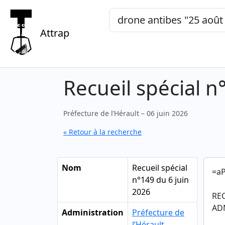
Mots-clés, "expression exacte"
Attrap
Recueil spécial n
Préfecture de l’Hérault – 06 juin 2026
« Retour à la recherche
Nom
Recueil spécial
=aP
n°149 du 6 juin
2026
RE
AD
Administration
Préfecture de
l’Hérault