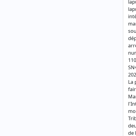
lap
lap
int
man
sou
dép
arr
num
110
SN=
202
La 
fai
Mar
l'I
moi
Tri
deu
de 