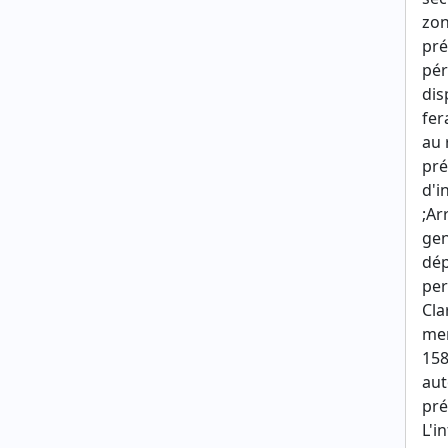
zon
pré
pér
dis
fer
au 
pré
d'i
;Ar
ge
dép
per
Cla
men
158
aut
pré
L'i