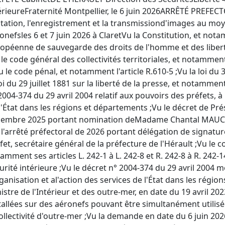
érieureFraternité Montpellier, le 6 juin 2026ARRÊTÉ PREFEC
tation, l'enregistrement et la transmissiond'images au moy
onefsles 6 et 7 juin 2026 à ClaretVu la Constitution, et n
opéenne de sauvegarde des droits de l'homme et des libe
 le code général des collectivités territoriales, et notamment
u le code pénal, et notamment l'article R.610-5 ;Vu la loi du 
loi du 29 juillet 1881 sur la liberté de la presse, et notamment
2004-374 du 29 avril 2004 relatif aux pouvoirs des préfets, à 
l'État dans les régions et départements ;Vu le décret de Pr
embre 2025 portant nomination deMadame Chantal MAUCHET
 l'arrêté préfectoral de 2026 portant délégation de signat
fet, secrétaire général de la préfecture de l'Hérault ;Vu le c
amment ses articles L. 242-1 à L. 242-8 et R. 242-8 à R. 242-14
urité intérieure ;Vu le décret n° 2004-374 du 29 avril 2004 m
rganisation et al'action des services de l'État dans les régio
istre de l'Intérieur et des outre-mer, en date du 19 avril 
tallées sur des aéronefs pouvant être simultanément utili
ollectivité d'outre-mer ;Vu la demande en date du 6 juin 2