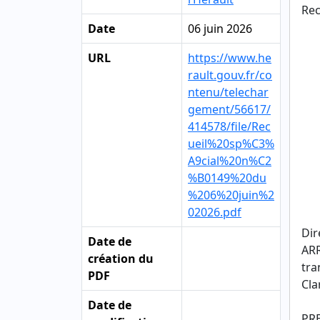
Rec
Date
06 juin 2026
URL
https://www.he
rault.gouv.fr/co
ntenu/telechar
gement/56617/
414578/file/Rec
ueil%20sp%C3%
A9cial%20n%C2
%B0149%20du
%206%20juin%2
02026.pdf
Dir
Date de
ARR
création du
tra
PDF
Cla
Date de
PRE