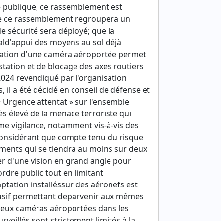
e publique, ce rassemblement est
que ce rassemblement regroupera un
e sécurité sera déployé; que la
ld'appui des moyens au sol déjà
lisation d'une caméra aéroportée permet
station et de blocage des axes routiers
2024 revendiqué par l'organisation
 il a été décidé en conseil de défense et
« Urgence attentat » sur l'ensemble
ès élevé de la menace terroriste qui
me vigilance, notamment vis-à-vis des
Considérant que compte tenu du risque
ements qui se tiendra au moins sur deux
ser d'une vision en grand angle pour
ordre public tout en limitant
aptation installéssur des aéronefs est
ntrusif permettant deparvenir aux mêmes
deux caméras aéroportées dans les
rveillés sont strictement limités à la