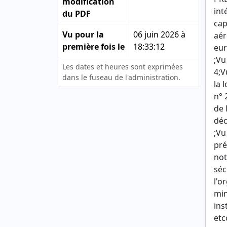
modification
int
du PDF
cap
Vu pour la
06 juin 2026 à
aér
première fois le
18:33:12
eur
;Vu
Les dates et heures sont exprimées
4;V
dans le fuseau de l'administration.
la 
n° 
de 
déc
;Vu
pré
not
séc
l'o
min
ins
etc