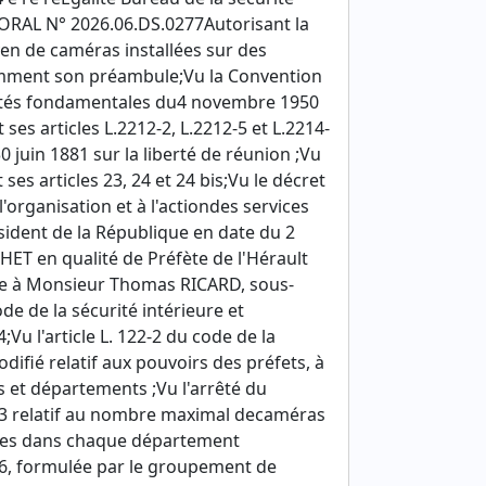
TORAL N° 2026.06.DS.0277Autorisant la
en de caméras installées sur des
otamment son préambule;Vu la Convention
rtés fondamentales du4 novembre 1950
 ses articles L.2212-2, L.2212-5 et L.2214-
30 juin 1881 sur la liberté de réunion ;Vu
 ses articles 23, 24 et 24 bis;Vu le décret
l'organisation et à l'actiondes services
ésident de la République en date du 2
 en qualité de Préfète de l'Hérault
ure à Monsieur Thomas RICARD, sous-
ode de la sécurité intérieure et
;Vu l'article L. 122-2 du code de la
odifié relatif aux pouvoirs des préfets, à
ns et départements ;Vu l'arrêté du
2023 relatif au nombre maximal decaméras
sées dans chaque département
026, formulée par le groupement de