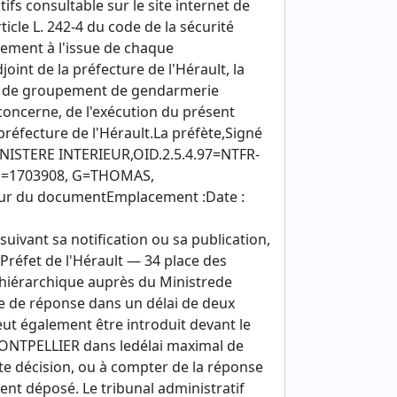
ifs consultable sur le site internet de
rticle L. 242-4 du code de la sécurité
tement à l'issue de chaque
oint de la préfecture de l'Hérault, la
t de groupement de gendarmerie
concerne, de l'exécution du présent
 préfecture de l'Hérault.La préfète,Signé
STERE INTERIEUR,OID.2.5.4.97=NTFR-
.1=1703908, G=THOMAS,
eur du documentEmplacement :Date :
uivant sa notification ou sa publication,
 Préfet de l'Hérault — 34 place des
hiérarchique auprès du Ministrede
e de réponse dans un délai de deux
eut également être introduit devant le
MONTPELLIER dans ledélai maximal de
nte décision, ou à compter de la réponse
ent déposé. Le tribunal administratif