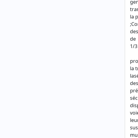
gen
tra
la 
;Co
des
de
1/3
pro
la 
las
des
pré
séc
dis
voi
leu
sus
mus