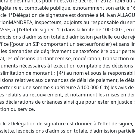
érale desfinances publiques;Vu le décret n° 2012- 1246 du 7
gétaire et comptable publique, etnotamment son article 16;
icle 1°Délégation de signature est donnée à M. lvan ALLA
ionMANDREA, inspecteurs, adjoints au responsable du servi
SSE, a |l'effet de signer :1°) dans la limite de 100 000 €, en 
 décisions d'admission totale,d'admission partielle ou de re
ffice [(pour un SIP comportant un secteurfoncier) et sans li
 les demandes de dégrèvement de taxefoncière pour pertes 
cal, les décisions portant remise, modération, transaction ou 
uments nécessaires à l'exécution comptable des décisions 
slimitation de montant ; |4°) au nom et sous la responsabil
isions relatives aux demandes de délai de paiement, le dél
porter sur une somme supérieure à 100 000 € ;b) les avis d
es relatifs au recouvrement, et notamment les mises en de
les déclarations de créances ainsi que pour ester en justice 
tion du service.
icle 2Délégation de signature est donnée à l'effet de signer,
ssiette, lesdécisions d'admission totale, d'admission partie