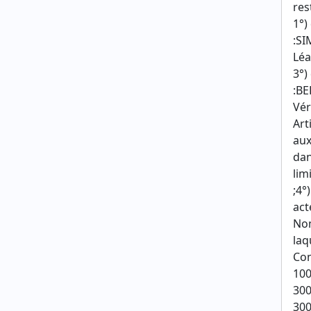
res
1°)
:S
Lé
3°)
:B
Vé
Art
aux
dan
lim
;4°
act
Nom
laq
Con
100
300
300