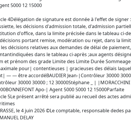
gent 5000 12 15000
icle 4Délégation de signature est donnée à l'effet de signer 
ssiette, les décisions d'admission totale, d'admission parti
titution d'office, dans la limite précisée dans le tableau ci-d
 décisions portant remise, modération ou rejet, dans la limi
) les décisions relatives aux demandes de délai de paiement,
tantindiquées dans le tableau ci-après ;aux agents désignés
 et prénom des grade Limite des Limite Durée Sommeagent
aximale pour| contentieuses | gracieuses des délais laque
t| — — être accordéBAUDIER Jean-|Contrôleur 30000 30
trôleur 30000 30000 ; 12 30000Stéphane _ | |MORACCHINI 
00BONNEFONT Apo-| Agent 5000 5000 12 15000Parfaite
icle 5Le présent arrêté sera publié au recueil des actes ad
itimes
RASSE, le 4 juin 2026 ©Le comptable, responsable dedes par
MANUEL DELAY