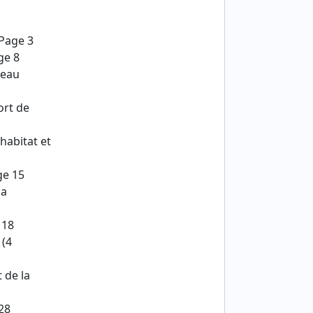
 Page 3
ge 8
 eau
ort de
habitat et
ge 15
la
 18
 (4
 de la
28