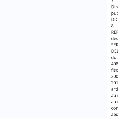
7
Dir
pub
DDF
8
REP
des
SER
DEL
du 
408
fis
200
201
art
au 
au 
con
aed