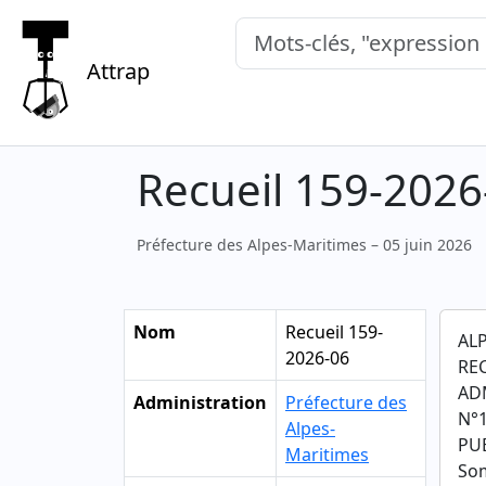
Mots-clés, "expression exacte"
Attrap
Recueil 159-2026
Préfecture des Alpes-Maritimes – 05 juin 2026
Nom
Recueil 159-
AL
2026-06
RE
AD
Administration
Préfecture des
N°1
Alpes-
PUB
Maritimes
So