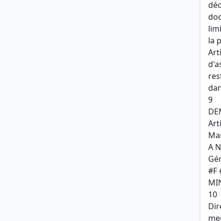
déc
doc
lim
la 
Art
d'a
res
dan
9
DEM
Art
Mar
A N
Gér
#F 
MI
10
Dir
me