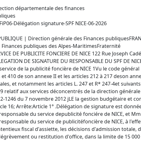
ection départementale des finances
liques
iP06-Délégation signature-SPF NICE-06-2026
UBLIQUE | Direction générale des Finances publiquesFRAN
 Finances publiques des Alpes-MaritimesFraternité
VICE DE PUBLICITE FONCIERE DE NICE 122 Rue Joseph Cadé
EGATION DE SIGNATURE DU RESPONSABLE DU SPF DE NICELe
service de la publicité foncière de NICE 1Vu le code général
 et 410 de son annexe II et les articles 212 à 217 deson anne
cales, et notamment les articles L. 247 et R* 247-4et suivants
9 relatif aux services déconcentrés de la direction générale
2-1246 du 7 novembre 2012 jLE la gestion budgétaire et c
icle 16; Arrête:Article 1° .Délégation de signature est donn
responsable du service depublicité fonciére de NICE, et Mm
responsable du service de publicitéfoncière de NICE, à l'effe
tentieux fiscal d'assiette, les décisions d'admission totale, d
égrèvement ou restitution d'office, dans la limite de 15 000 €