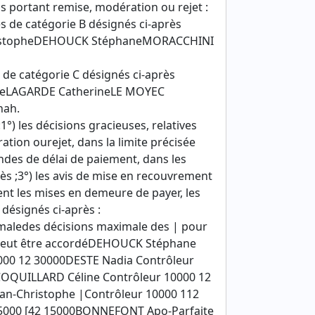
ons portant remise, modération ou rejet :
es de catégorie B désignés ci-après
ristopheDEHOUCK StéphaneMORACCHINI
s de catégorie C désignés ci-après
neLAGARDE CatherineLE MOYEC
nah.
1°) les décisions gracieuses, relatives
ation ourejet, dans la limite précisée
andes de délai de paiement, dans les
ès ;3°) les avis de mise en recouvrement
ent les mises en demeure de payer, les
 désignés ci-après :
aledes décisions maximale des | pour
t peut être accordéDEHOUCK Stéphane
000 12 30000DESTE Nadia Contrôleur
COQUILLARD Céline Contrôleur 10000 12
an-Christophe |Contrôleur 10000 112
5000 [42 15000BONNEFONT Apo-Parfaite