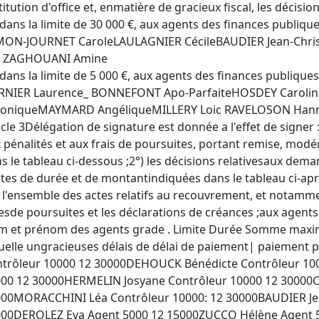
titution d'office et, enmatière de gracieux fiscal, les décisi
 dans la limite de 30 000 €, aux agents des finances publiqu
IMON-JOURNET CaroleLAULAGNIER CécileBAUDIER Jean-Ch
a ZAGHOUANI Amine
 dans la limite de 5 000 €, aux agents des finances publique
ERNIER Laurence_ BONNEFONT Apo-ParfaiteHOSDEY Caroli
roniqueMAYMARD AngéliqueMILLERY Loic RAVELOSON Han
icle 3Délégation de signature est donnée a l'effet de signer :
 pénalités et aux frais de poursuites, portant remise, modér
s le tableau ci-dessous ;2°) les décisions relativesaux dem
ites de durée et de montantindiquées dans le tableau ci-apr
) l'ensemble des actes relatifs au recouvrement, et notamm
esde poursuites et les déclarations de créances ;aux agents
 et prénom des agents grade . Limite Durée Somme maxim
uelle ungracieuses délais de délai de paiement| paiemen
trôleur 10000 12 30000DEHOUCK Bénédicte Contrôleur 10
00 12 30000HERMELIN Josyane Contrôleur 10000 12 30000
00MORACCHINI Léa Contrôleur 10000: 12 30000BAUDIER Je
00DEROLEZ Eva Agent 5000 12 15000ZUCCO Hélène Agent 