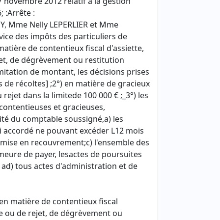
 novembre 2012 relatif à la gestion
 :Arrête :
GUY, Mme Nelly LEPERLIER et Mme
ce des impôts des particuliers de
matière de contentieux fiscal d'assiette,
jet, de dégrèvement ou restitution
mitation de montant, les décisions prises
de récoltes] ;2°) en matière de gracieux
rejet dans la limitede 100 000 € ;_3°) les
contentieuses et gracieuses,
ité du comptable soussigné,a) les
ai accordé ne pouvant excéder L12 mois
e mise en recouvrement;c) l'ensemble des
meure de payer, lesactes de poursuites
; ad) tous actes d'administration et de
 en matière de contentieux fiscal
lle ou de rejet, de dégrèvement ou