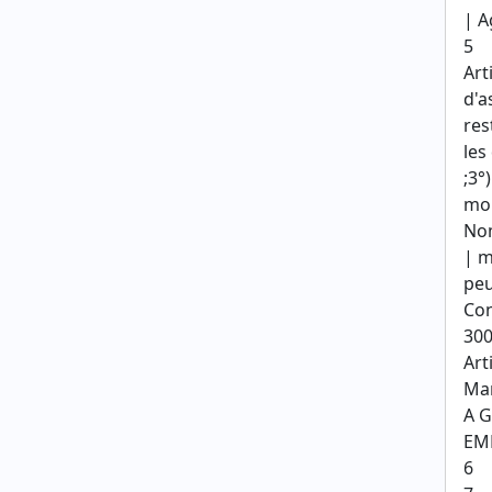
| A
5
Art
d'a
res
les
;3°
mon
Nom
| m
peu
Con
300
Art
Mar
A G
EM
6