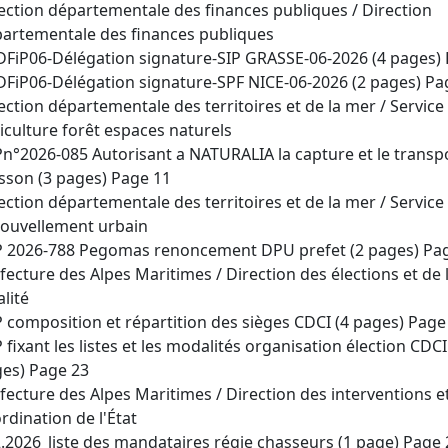
ection départementale des finances publiques / Direction
artementale des finances publiques
DFiP06-Délégation signature-SIP GRASSE-06-2026 (4 pages)
DFiP06-Délégation signature-SPF NICE-06-2026 (2 pages) Pa
ection départementale des territoires et de la mer / Service
iculture forêt espaces naturels
Pn°2026-085 Autorisant a NATURALIA la capture et le transp
sson (3 pages) Page 11
ection départementale des territoires et de la mer / Service 
ouvellement urbain
P 2026-788 Pegomas renoncement DPU prefet (2 pages) Pa
fecture des Alpes Maritimes / Direction des élections et de 
alité
P composition et répartition des sièges CDCI (4 pages) Page
P fixant les listes et les modalités organisation élection CDCI
es) Page 23
fecture des Alpes Maritimes / Direction des interventions et
rdination de l'État
2.2026_liste des mandataires régie chasseurs (1 page) Page 