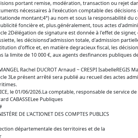
isions portant remise, modération, transaction ou rejet dans 
uments nécessaires à l'exécution comptable des décisions 
itationde montant;4°) au nom et sous la responsabilité du c
publicité foncière et, plus.généralement, tous actes d'admini
icle 2Délégation de signature est donnée à l'effet de signer,
ssiette, les décisionsd'admission totale, d'admission partie
titution d'office et, en matière degracieux fiscal, les décis
s la limite de 10 000 €, aux agents desfinances publiques de
ANGEL Rachel DUCROT Arnaud ~ CRESPI IsabelleREGIS Mar
icle 3Le présent arrêté sera publié au recueil des actes admi
itimes.
ICE, le 01/06/2026.La comptable, responsable de service de la
ard CABASSELee Publiques
#
NISTÈRE DE L'ACTIONET DES COMPTES PUBLICS
ection départementale des territoires et de la
r