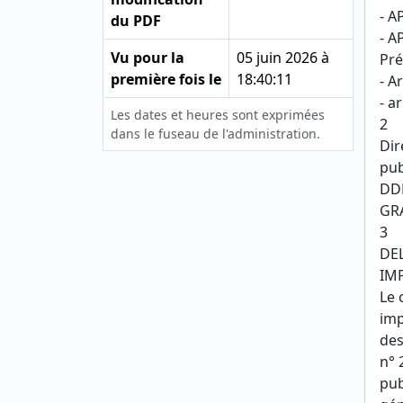
- A
du PDF
- A
Vu pour la
05 juin 2026 à
Pré
première fois le
18:40:11
- A
- a
Les dates et heures sont exprimées
2
dans le fuseau de l'administration.
Dir
pub
DDF
GR
3
DE
IM
Le 
imp
des
n° 
pub