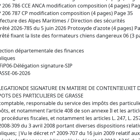
P 206 786 CCE ANCA modification composition (4 pages) Pa
P 206 787 CP modification composition (4 pages) Page 35
fecture des Alpes Maritimes / Direction des sécurités
rrêté 2026-785 du 5 juin 2026 Protoxyde d'azote (4 pages) P
rrêté fixant la liste des formateurs chiens dangereux 06 (3 
ection départementale des finances
liques
iP06-Délégation signature-SIP
ASSE-06-2026
LEGATIONDE SIGNATURE EN MATIERE DE CONTENTIEUXET D
POTS DES PARTICULIERS DE GRASSE
comptable, responsable du service des impôts des particul
ôts, et notamment l'article 408 de son annexe Il et les articl
 procédures fiscales, et notamment les articles L. 247, L. 25
2008-309 du 3 avril 2008 portant diverses dispositions relat
liques; |Vu le décret n° 2009-707 du 16 juin 2009 relatif au