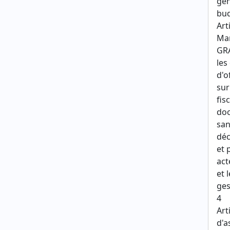
gén
bud
Art
Mar
GRA
les
d'o
sur
fis
doc
san
déc
et 
act
et 
ges
4
Art
d'a