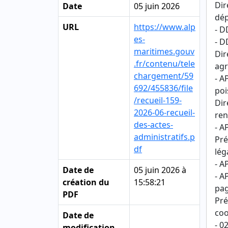
Dir
Date
05 juin 2026
dép
URL
https://www.alp
- D
es-
- D
maritimes.gouv
Dir
.fr/contenu/tele
agr
chargement/59
- A
692/455836/file
poi
/recueil-159-
Dir
2026-06-recueil-
ren
des-actes-
- A
administratifs.p
Pré
df
lég
- A
Date de
05 juin 2026 à
- A
création du
15:58:21
pag
PDF
Pré
coo
Date de
- 0
modification