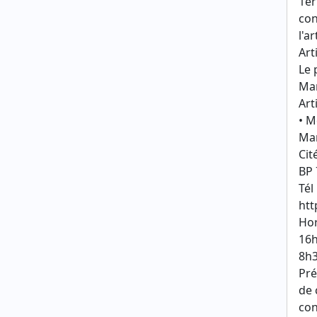
1er
con
l'a
Arti
Le 
Mar
Arti
• M
Mar
Cit
BP 
Tél
htt
Hor
16h
8h3
Pré
de 
con