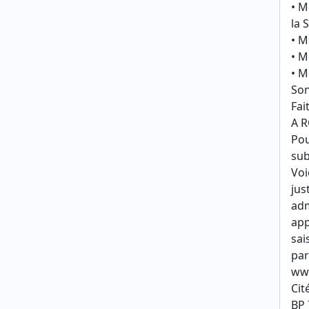
• M
la 
• M
• M
• M
Son
Fait
A 
Pou
sub
Voi
jus
adm
app
sai
par
www
Cit
BP 