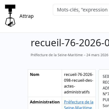
Mots-clés, "expression exacte"
Attrap
recueil-76-2026-0
Préfecture de la Seine-Maritime – 24 mars 2026
Nom
recueil-76-2026-
SE
098-recueil-des-
RE
actes-
AD
administratifs
N°7
PUB
Administration
Préfecture de la
So
Seine-Maritime