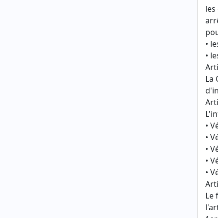
les
arr
pou
• l
• l
Arti
La 
d'i
Arti
L'i
• V
• V
• V
• V
• V
Arti
Le 
l'ar