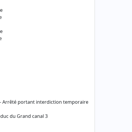
de
e
de
e
- Arrêté portant interdiction temporaire
aduc du Grand canal 3