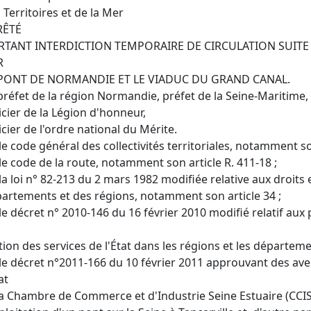
 Territoires et de la Mer
RÊTÉ
RTANT INTERDICTION TEMPORAIRE DE CIRCULATION SUI
R
 PONT DE NORMANDIE ET LE VIADUC DU GRAND CANAL.
préfet de la région Normandie, préfet de la Seine-Maritime,
icier de la Légion d'honneur,
icier de l'ordre national du Mérite.
le code général des collectivités territoriales, notamment son
le code de la route, notamment son article R. 411-18 ;
la loi n° 82-213 du 2 mars 1982 modifiée relative aux droit
artements et des régions, notamment son article 34 ;
le décret n° 2010-146 du 16 février 2010 modifié relatif aux 
ction des services de l'État dans les régions et les départeme
le décret n°2011-166 du 10 février 2011 approuvant des av
at
la Chambre de Commerce et d'Industrie Seine Estuaire (CCISE