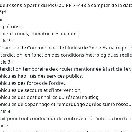
 deux sens à partir du PR 0 au PR 7+448 à compter de la dat
êté
r :
es piétons ;
es deux-roues, immatriculés ou non ;
cle 2 :
Chambre de Commerce et de l'Industrie Seine Estuaire pour
nterdiction, en fonction des conditions métrologiques réelle
cle 3 :
nterdiction temporaire de circuler mentionnée à l'article 1er, 
éhicules habilités des services publics,
éhicules des forces de l'ordre,
éhicules de secours et d'intervention,
éhicules des gestionnaires du réseau routier,
éhicules de dépannage et remorquage agréés sur le réseau 
cle 4 :
fait pour tout conducteur de contrevenir à l'interdiction t
ticle