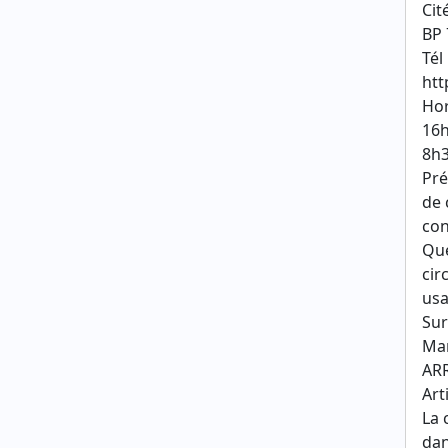
Cit
BP 
Tél
htt
Hor
16h
8h3
Pré
de 
con
Que
cir
usa
Sur
Mar
AR
Art
La 
da