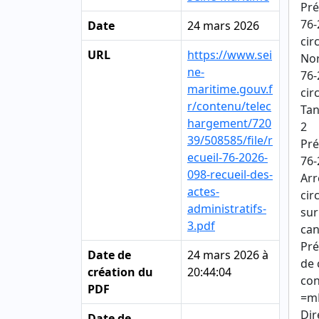
Pré
76-
Date
24 mars 2026
cir
URL
https://www.sei
Nor
ne-
76-
maritime.gouv.f
cir
r/contenu/telec
Tan
hargement/720
2
39/508585/file/r
Pré
ecueil-76-2026-
76-
098-recueil-des-
Arr
actes-
cir
administratifs-
sur
3.pdf
can
Pré
Date de
24 mars 2026 à
de 
création du
20:44:04
con
PDF
=mP
Dir
Date de