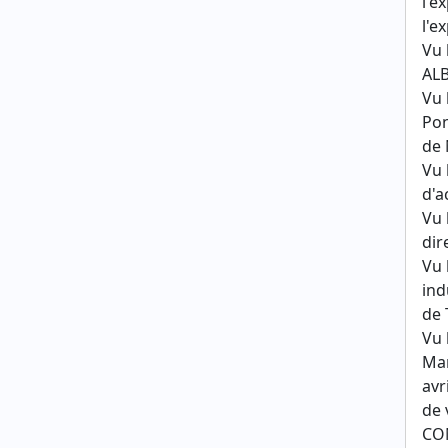
l'e
l'e
Vu 
ALB
Vu 
Po
de 
Vu 
d'a
Vu 
dir
Vu 
ind
de 
Vu 
Mar
avr
de 
CO