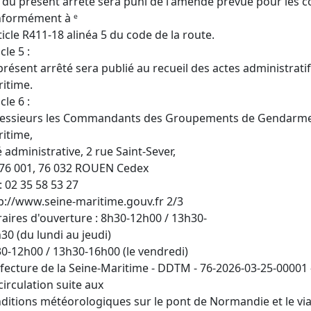
 du présent arrêté sera puni de l'amende prévue pour les c
formément à ᵉ
rticle R411-18 alinéa 5 du code de la route.
cle 5 :
présent arrêté sera publié au recueil des actes administratif
itime.
cle 6 :
essieurs les Commandants des Groupements de Gendarmeri
itime,
é administrative, 2 rue Saint-Sever,
76 001, 76 032 ROUEN Cedex
 : 02 35 58 53 27
p://www.seine-maritime.gouv.fr 2/3
aires d'ouverture : 8h30-12h00 / 13h30-
30 (du lundi au jeudi)
0-12h00 / 13h30-16h00 (le vendredi)
fecture de la Seine-Maritime - DDTM - 76-2026-03-25-00001 
circulation suite aux
ditions météorologiques sur le pont de Normandie et le vi