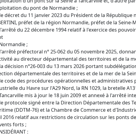
xploitation d'un pont sur la Seine à Tancarville et, d'autre par
xploitation du pont de Normandie ;
le décret du 11 janvier 2023 du Président de la Républiqu
ERTINI, préfet de la région Normandie, préfet de la Seine-M
l'arrêté du 22 décembre 1994 relatif à l'exercice des pouvoir
nt
Normandie ;
l'arrêté préfectoral n° 25-062 du 05 novembre 2025, donna
ctivité au directeur départemental des territoires et de la m
la décision n°26-003 du 13 mars 2026 portant subdélégation 
ection départementale des territoires et de la mer de la Sei
le code des procédures opérationnelles et administratives 
ustrielle du Havre sur l'A29 Nord, la RN 1029, la bretelle A1
Tancarville mis à jour le 18 juin 2009 et annexé à l'arrêté int
le protocole signé entre la Direction Départementale des Ter
itime (DDTM-76) et la Chambre de Commerce et d'Industrie 
il 2016 relatif aux restrictions de circulation sur les ponts 
vents forts ;
NSIDÉRANT :