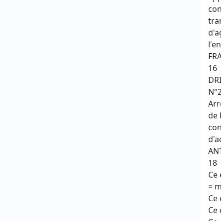
con
tra
d'a
l'e
FR
16
DR
N°2
Arr
de 
con
d'a
AN
18
Ce 
= 
Ce 
Ce 