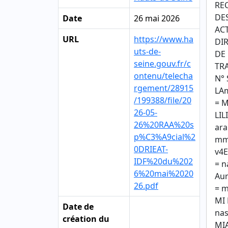
RE
DE
Date
26 mai 2026
AC
URL
https://www.ha
DI
uts-de-
DE
seine.gouv.fr/c
TR
ontenu/telecha
N° 
rgement/28915
LA
/199388/file/20
= 
26-05-
LIL
26%20RAA%20s
ara
p%C3%A9cial%2
mm
0DRIEAT-
v4E
IDF%20du%202
= n
6%20mai%2020
Aur
26.pdf
= m
MI
Date de
nas
création du
MI