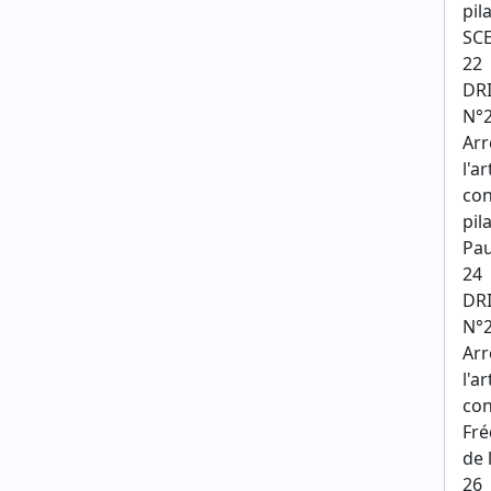
pil
SC
22
DR
N°2
Arr
l'a
con
pil
Pau
24
DR
N°2
Arr
l'a
con
Fré
de 
26