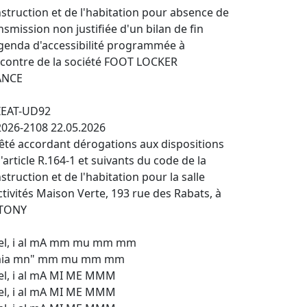
struction et de l'habitation pour absence de
nsmission non justifiée d'un bilan de fin
genda d'accessibilité programmée à
ncontre de la société FOOT LOCKER
ANCE
IEAT-UD92
026-2108 22.05.2026
êté accordant dérogations aux dispositions
l'article R.164-1 et suivants du code de la
struction et de l'habitation pour la salle
ctivités Maison Verte, 193 rue des Rabats, à
TONY
el, i al mA mm mu mm mm
mia mn" mm mu mm mm
el, i al mA MI ME MMM
el, i al mA MI ME MMM