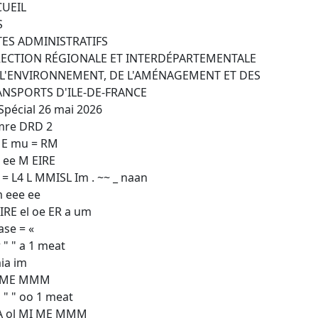
CUEIL
S
TES ADMINISTRATIFS
RECTION RÉGIONALE ET INTERDÉPARTEMENTALE
 L'ENVIRONNEMENT, DE L'AMÉNAGEMENT ET DES
ANSPORTS D'ILE-DE-FRANCE
Spécial 26 mai 2026
mre DRD 2
ME mu = RM
I ee M EIRE
 = L4 L MMISL Im . ~~ _ naan
 eee ee
IRE el oe ER a um
ase = «
 " " a 1 meat
ia im
 ME MMM
 " " oo 1 meat
A ol MI ME MMM