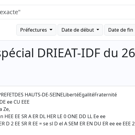
Préfectures
Date de début
Date de fin
pécial DRIEAT-IDF du 2
REFETDES HAUTS-DE-SEINELibertéEgalitéFraternité
DE ee CU EEE
 Ze,
n HEE EE SR A ER DL HER LE 0 ONE DD LL Ee ee
ER D 2 EE SR R EE = se sl D el A SEM ER EN DU ER ee ee EEE 2 