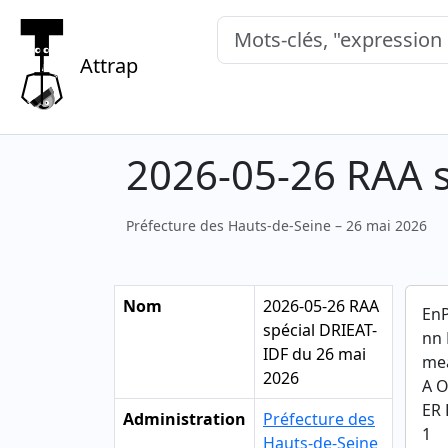
Mots-clés, "expression exacte"
Attrap
2026-05-26 RAA s
Préfecture des Hauts-de-Seine – 26 mai 2026
Nom
2026-05-26 RAA
EnP
spécial DRIEAT-
nn 
IDF du 26 mai
mea
2026
A O
ER 
Administration
Préfecture des
1
Hauts-de-Seine