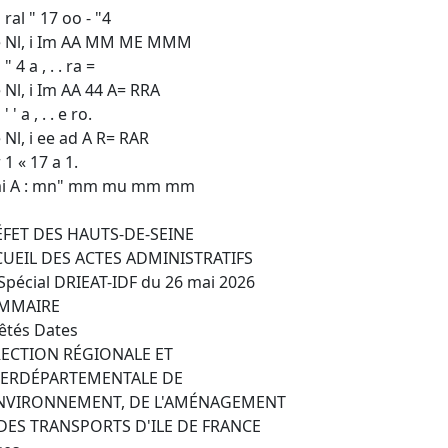
 ral " 17 oo - "4
e Nl, i Im AA MM ME MMM
" 4 a , . . ra =
 Nl, i Im AA 44 A= RRA
' ' a , . . e ro.
 Nl, i ee ad A R= RAR
 1 « 17 a 1.
mi A : mn" mm mu mm mm
ÉFET DES HAUTS-DE-SEINE
CUEIL DES ACTES ADMINISTRATIFS
Spécial DRIEAT-IDF du 26 mai 2026
MMAIRE
êtés Dates
RECTION RÉGIONALE ET
TERDÉPARTEMENTALE DE
ENVIRONNEMENT, DE L'AMÉNAGEMENT
 DES TRANSPORTS D'ILE DE FRANCE