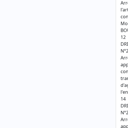
Arr
l'a
con
Mod
BO
12
DR
N°2
Arr
app
con
tra
d'a
l'e
14
DR
N°2
Arr
app