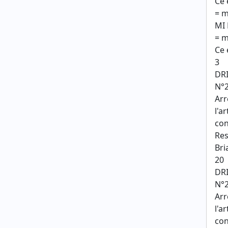
Ce 
= m
MI
= 
Ce 
3
DR
N°2
Arr
l'a
con
Res
Bri
20
DR
N°2
Arr
l'a
con