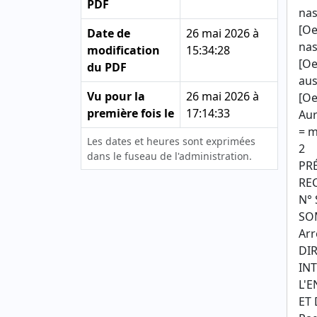
PDF
nas
[O
Date de
26 mai 2026 à
nas 
modification
15:34:28
[Oe
du PDF
aus 
Vu pour la
26 mai 2026 à
[Oe
première fois le
17:14:33
Aur
= 
Les dates et heures sont exprimées
2
dans le fuseau de l'administration.
PR
RE
N° 
SO
Arr
DI
IN
L'
ET