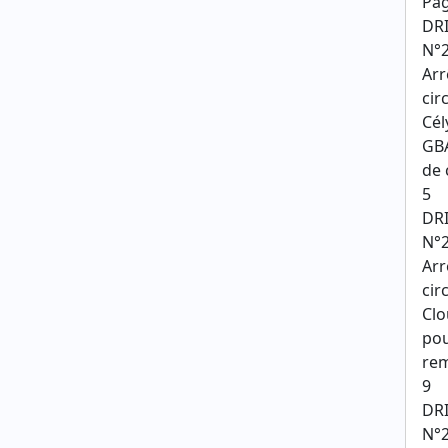
Pa
DRI
N°2
Arr
cir
Cél
GBA
de 
5
DRI
N°2
Arr
cir
Clo
pou
rem
9
DR
N°2