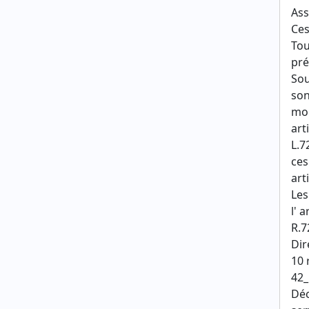
Ass
Ces
Tou
pré
Sou
so
mor
art
L.7
ces
art
Les
l' a
R.7
Dir
10 
42_
Déc