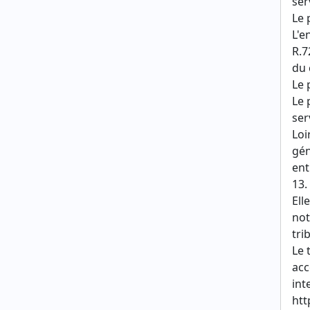
ser
Le 
L'e
R.7
du 
Le 
Le 
ser
Loi
gén
ent
13.
Ell
not
tri
Le 
acc
int
htt