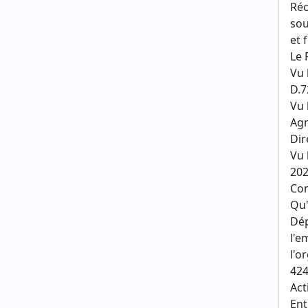
Réc
sou
et 
Le 
Vu 
D.7
Vu 
Agn
Dir
Vu 
202
Con
Qu'
Dép
l'e
l'o
424
Act
Ent