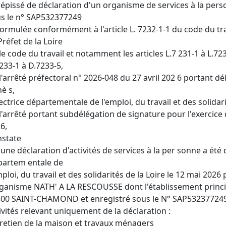
épissé de déclaration d'un organisme de services à la pers
s le n° SAP532377249
formulée conformément à l'article L. 7232-1-1 du code du tra
Préfet de la Loire
le code du travail et notamment les articles L.7 231-1 à L.72
233-1 à D.7233-5,
l'arrêté préfectoral n° 2026-048 du 27 avril 202 6 portant
è s,
ectrice départementale de l'emploi, du travail et des solidari
l'arrêté portant subdélégation de signature pour l'exercice
6,
state
une déclaration d'activités de services à la per sonne a été
artem entale de
mploi, du travail et des solidarités de la Loire le 12 mai 2
rganisme NATH' A LA RESCOUSSE dont l'établissement princip
00 SAINT-CHAMOND et enregistré sous le N° SAP532377249 po
ivités relevant uniquement de la déclaration :
retien de la maison et travaux ménagers