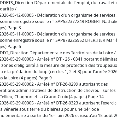
DDETS_Direction Départementale de l'emploi, du travail et 
idarités /
2026-05-12-00005 - Déclaration d'un organisme de services 
sonne enregistré sous le n° SAP532377249 ROBERT Nathalie
es) Page 3
2026-05-11-00005 - Déclaration d'un organisme de services 
sonne enregistré sous le n° SAP878225952 LHERITIER Marlè
es) Page 6
DDT_Direction Départementale des Territoires de la Loire /
2026-05-29-00003 - Arrêté n° DT - 26 - 0341 portant délimita
 zones d'éligibilité à la mesure de protection des troupeaux
tre la prédation du loup (cercles 1, 2 et 3) pour l'année 202
s la Loire (4 pages) Page 9
2026-05-29-00002 - Arrêté n° DT-26-0299 autorisant des
rations administratives de destruction de chevreuil sur l
Cellieu, Chagnon et La Grand-Croix (4 pages) Page 14
2026-05-29-00005 - Arrêté n° DT-26-0323 autorisant l'exercic
la vénerie sous terre du blaireau pour une période
plémentaire à partir du 1er juin 2026 et jusqu'au 15 août 