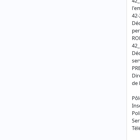
42_
l'e
42-
Déc
per
ROB
42_
Déc
ser
PRE
Dir
de 
Pôl
Ins
Pol
Ser
Tél