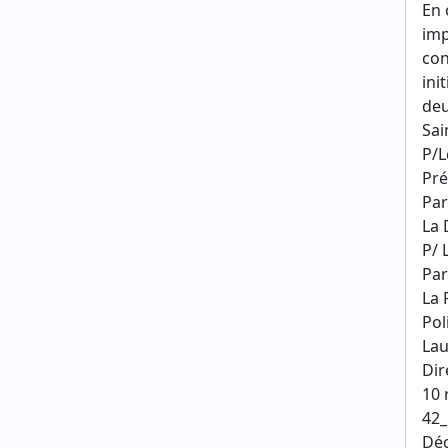
En 
imp
con
ini
deu
Sai
P/L
Pré
Par
La 
P/ 
Par
La 
Pol
Lau
Dir
10 
42_
Déc