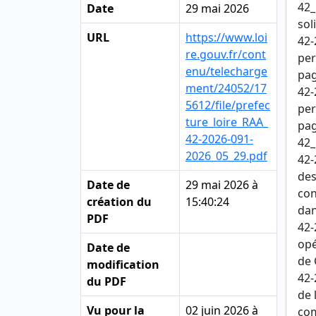
42_
Date
29 mai 2026
sol
URL
https://www.loi
42-
re.gouv.fr/cont
per
enu/telecharge
pag
ment/24052/17
42-
5612/file/prefec
per
ture_loire_RAA_
pag
42-2026-091-
42_
2026_05_29.pdf
42-
des
Date de
29 mai 2026 à
con
création du
15:40:24
dan
PDF
42-
opé
Date de
de 
modification
42-
du PDF
de 
Vu pour la
02 juin 2026 à
com