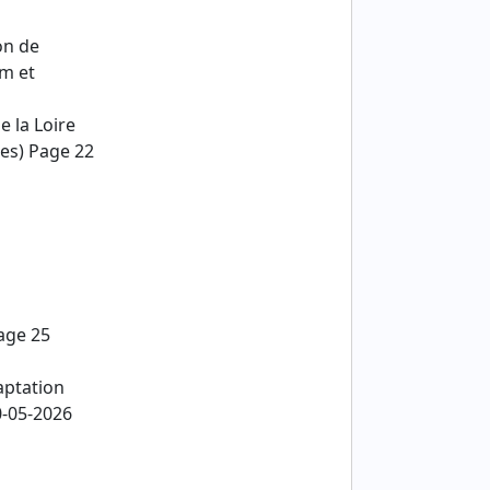
on de
um et
 la Loire
es) Page 22
Page 25
aptation
0-05-2026