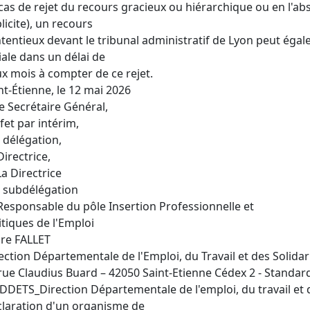
cas de rejet du recours gracieux ou hiérarchique ou en l'ab
licite), un recours
tentieux devant le tribunal administratif de Lyon peut égal
tiale dans un délai de
x mois à compter de ce rejet.
nt-Étienne, le 12 mai 2026
e Secrétaire Général,
fet par intérim,
 délégation,
Directrice,
La Directrice
 subdélégation
Responsable du pôle Insertion Professionnelle et
itiques de l'Emploi
re FALLET
ection Départementale de l'Emploi, du Travail et des Solidar
rue Claudius Buard – 42050 Saint-Etienne Cédex 2 - Standard
DDETS_Direction Départementale de l'emploi, du travail et d
laration d'un organisme de