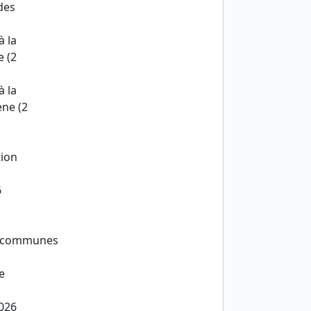
des
à la
 (2
à la
ne (2
tion
6
es communes
e
2026