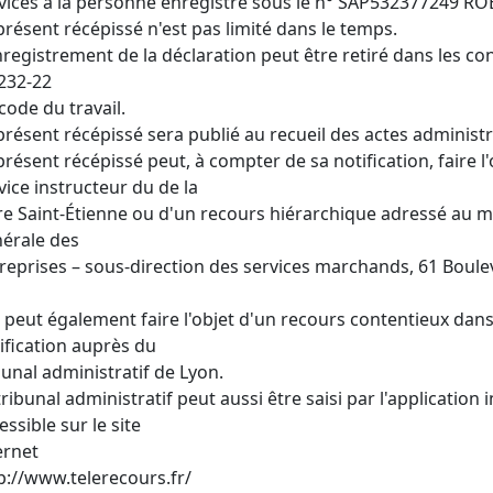
vices à la personne enregistré sous le n° SAP532377249 RO
présent récépissé n'est pas limité dans le temps.
nregistrement de la déclaration peut être retiré dans les con
232-22
code du travail.
présent récépissé sera publié au recueil des actes administra
présent récépissé peut, à compter de sa notification, faire 
vice instructeur du de la
re Saint-Étienne ou d'un recours hiérarchique adressé au mi
érale des
reprises – sous-direction des services marchands, 61 Boule
e peut également faire l'objet d'un recours contentieux dan
ification auprès du
bunal administratif de Lyon.
tribunal administratif peut aussi être saisi par l'application
essible sur le site
ernet
p://www.telerecours.fr/