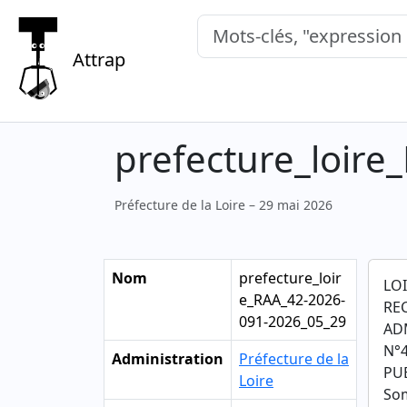
Mots-clés, "expression exacte"
Attrap
prefecture_loir
Préfecture de la Loire – 29 mai 2026
Nom
prefecture_loir
LO
e_RAA_42-2026-
RE
091-2026_05_29
AD
N°4
Administration
Préfecture de la
PUB
Loire
So