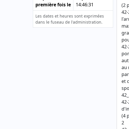
première fois le
14:46:31
(2 
42-
Les dates et heures sont exprimées
l'a
dans le fuseau de l'administration.
max
gra
pou
42-
por
aut
au 
par
et 
spo
42_
42-
d'i
(4 
2