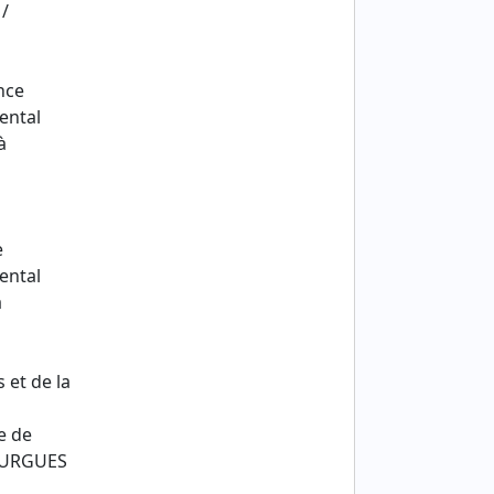
 /
nce
ental
à
e
ental
à
 et de la
e de
GOURGUES