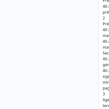
Pré
40-
pré
2
Pré
40-
mat
40-
mat
Sec
40-
gén
40-
sig
min
pag
3
Age
ter