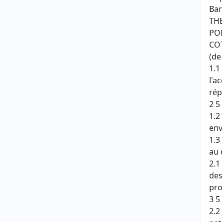
Bar
TH
PO
CO
(de
1.1
l'a
rép
2 5
1.2
env
1.3
au 
2.1
des
pro
3 5
2.2