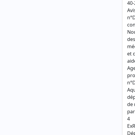
40-
Avi
n°
con
Nou
des
méd
et 
aid
Age
pro
n°D
Aqu
dép
de 
par
4
ExR
Dé