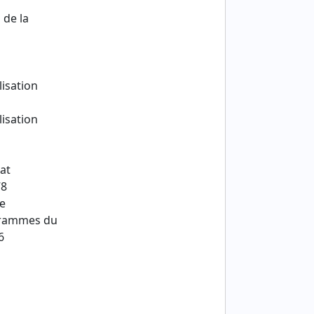
 de la
lisation
lisation
at
78
de
grammes du
6