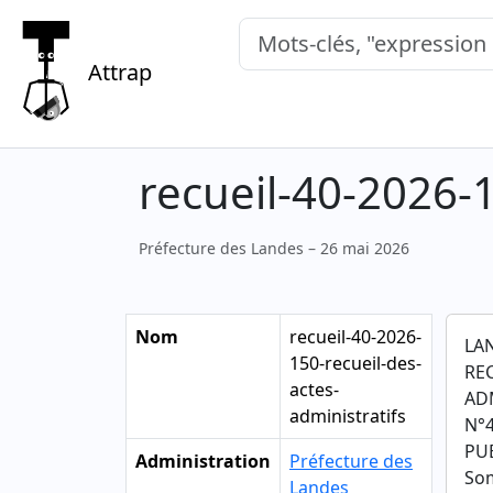
Mots-clés, "expression exacte"
Attrap
recueil-40-2026-1
Préfecture des Landes – 26 mai 2026
Nom
recueil-40-2026-
LA
150-recueil-des-
RE
actes-
AD
administratifs
N°4
PUB
Administration
Préfecture des
So
Landes