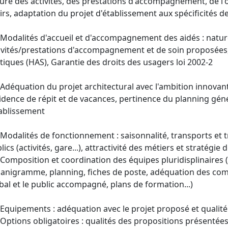
ure des activités, des prestations d'accompagnement, de l'o
sirs, adaptation du projet d'établissement aux spécificités d
 Modalités d'accueil et d'accompagnement des aidés : natu
ivités/prestations d'accompagnement et de soin proposées,
tiques (HAS), Garantie des droits des usagers loi 2002-2
 Adéquation du projet architectural avec l'ambition innova
idence de répit et de vacances, pertinence du planning gén
tablissement
 Modalités de fonctionnement : saisonnalité, transports et t
lics (activités, gare...), attractivité des métiers et stratégie
 Composition et coordination des équipes pluridisplinaires (
anigramme, planning, fiches de poste, adéquation des com
bal et le public accompagné, plans de formation...)
 Equipements : adéquation avec le projet proposé et qualité 
 Options obligatoires : qualités des propositions présentées