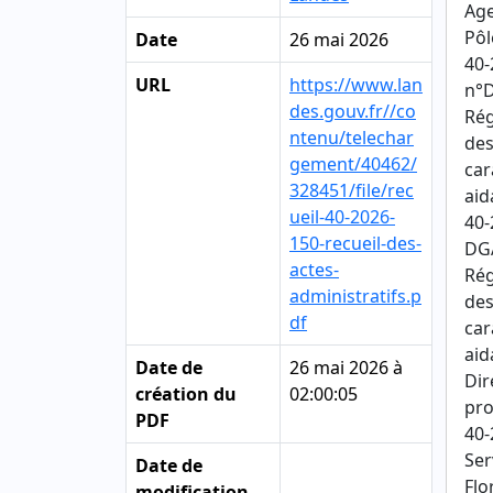
Age
Pôl
Date
26 mai 2026
40-
URL
https://www.lan
n°D
des.gouv.fr//co
Rég
ntenu/telechar
des
gement/40462/
car
328451/file/rec
aid
ueil-40-2026-
40-
150-recueil-des-
DGA
actes-
Rég
administratifs.p
des
df
car
aid
Date de
26 mai 2026 à
Dir
création du
02:00:05
pro
PDF
40-
Ser
Date de
Flo
modification