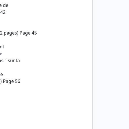
e de
 42
(2 pages) Page 45
nt
de
s " sur la
le
s) Page 56