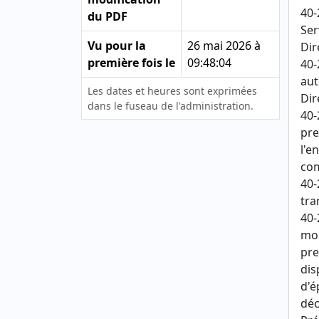
40-
du PDF
Ser
Vu pour la
26 mai 2026 à
Dir
première fois le
09:48:04
40-
aut
Les dates et heures sont exprimées
Dir
dans le fuseau de l'administration.
40-
pre
l'e
com
40-
tra
40-
mod
pre
dis
d'é
déc