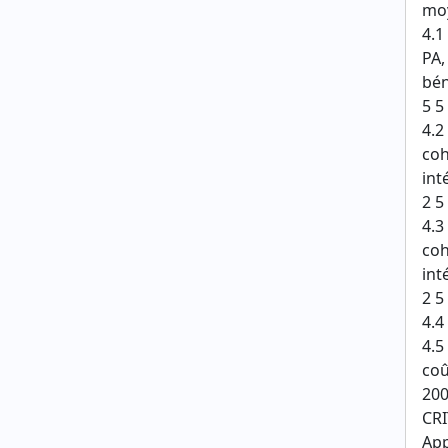
moy
4.1
PA,
bén
5 5
4.2
coh
int
2 5
4.3
coh
int
2 5
4.4
4.5
coû
200
CR
App