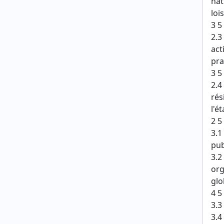
nat
loi
3 5
2.3
act
pra
3 5
2.4
rés
l'é
2 5
3.1
pub
3.2
org
glo
4 5
3.3
3.4