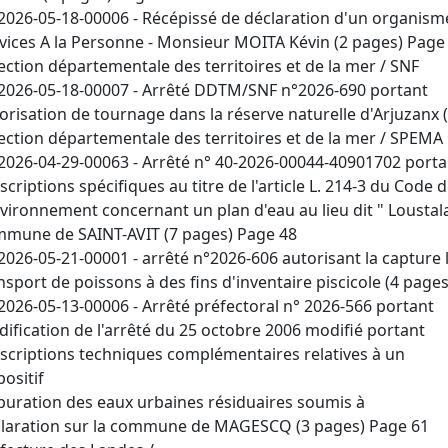
2026-05-18-00006 - Récépissé de déclaration d'un organism
vices A la Personne - Monsieur MOITA Kévin (2 pages) Page
ection départementale des territoires et de la mer / SNF
2026-05-18-00007 - Arrêté DDTM/SNF n°2026-690 portant
orisation de tournage dans la réserve naturelle d'Arjuzanx 
ection départementale des territoires et de la mer / SPEMA
2026-04-29-00063 - Arrêté n° 40-2026-00044-40901702 porta
scriptions spécifiques au titre de l'article L. 214-3 du Code 
nvironnement concernant un plan d'eau au lieu dit " Loustala
mune de SAINT-AVIT (7 pages) Page 48
2026-05-21-00001 - arrêté n°2026-606 autorisant la capture 
nsport de poissons à des fins d'inventaire piscicole (4 page
2026-05-13-00006 - Arrêté préfectoral n° 2026-566 portant
ification de l'arrêté du 25 octobre 2006 modifié portant
scriptions techniques complémentaires relatives à un
positif
puration des eaux urbaines résiduaires soumis à
laration sur la commune de MAGESCQ (3 pages) Page 61