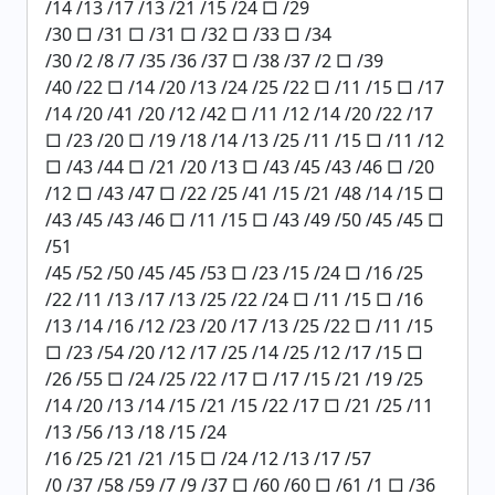
/14 /13 /17 /13 /21 /15 /24 □ /29
/30 □ /31 □ /31 □ /32 □ /33 □ /34
/30 /2 /8 /7 /35 /36 /37 □ /38 /37 /2 □ /39
/40 /22 □ /14 /20 /13 /24 /25 /22 □ /11 /15 □ /17
/14 /20 /41 /20 /12 /42 □ /11 /12 /14 /20 /22 /17
□ /23 /20 □ /19 /18 /14 /13 /25 /11 /15 □ /11 /12
□ /43 /44 □ /21 /20 /13 □ /43 /45 /43 /46 □ /20
/12 □ /43 /47 □ /22 /25 /41 /15 /21 /48 /14 /15 □
/43 /45 /43 /46 □ /11 /15 □ /43 /49 /50 /45 /45 □
/51
/45 /52 /50 /45 /45 /53 □ /23 /15 /24 □ /16 /25
/22 /11 /13 /17 /13 /25 /22 /24 □ /11 /15 □ /16
/13 /14 /16 /12 /23 /20 /17 /13 /25 /22 □ /11 /15
□ /23 /54 /20 /12 /17 /25 /14 /25 /12 /17 /15 □
/26 /55 □ /24 /25 /22 /17 □ /17 /15 /21 /19 /25
/14 /20 /13 /14 /15 /21 /15 /22 /17 □ /21 /25 /11
/13 /56 /13 /18 /15 /24
/16 /25 /21 /21 /15 □ /24 /12 /13 /17 /57
/0 /37 /58 /59 /7 /9 /37 □ /60 /60 □ /61 /1 □ /36