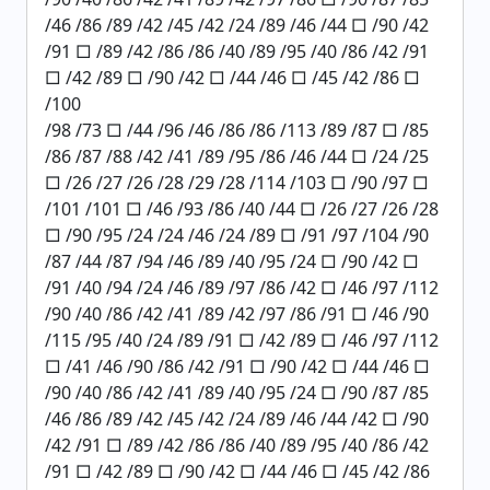
/46 /86 /89 /42 /45 /42 /24 /89 /46 /44 □ /90 /42
/91 □ /89 /42 /86 /86 /40 /89 /95 /40 /86 /42 /91
□ /42 /89 □ /90 /42 □ /44 /46 □ /45 /42 /86 □
/100
/98 /73 □ /44 /96 /46 /86 /86 /113 /89 /87 □ /85
/86 /87 /88 /42 /41 /89 /95 /86 /46 /44 □ /24 /25
□ /26 /27 /26 /28 /29 /28 /114 /103 □ /90 /97 □
/101 /101 □ /46 /93 /86 /40 /44 □ /26 /27 /26 /28
□ /90 /95 /24 /24 /46 /24 /89 □ /91 /97 /104 /90
/87 /44 /87 /94 /46 /89 /40 /95 /24 □ /90 /42 □
/91 /40 /94 /24 /46 /89 /97 /86 /42 □ /46 /97 /112
/90 /40 /86 /42 /41 /89 /42 /97 /86 /91 □ /46 /90
/115 /95 /40 /24 /89 /91 □ /42 /89 □ /46 /97 /112
□ /41 /46 /90 /86 /42 /91 □ /90 /42 □ /44 /46 □
/90 /40 /86 /42 /41 /89 /40 /95 /24 □ /90 /87 /85
/46 /86 /89 /42 /45 /42 /24 /89 /46 /44 /42 □ /90
/42 /91 □ /89 /42 /86 /86 /40 /89 /95 /40 /86 /42
/91 □ /42 /89 □ /90 /42 □ /44 /46 □ /45 /42 /86