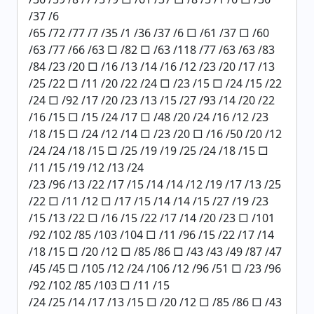
/37 /6
/65 /72 /77 /7 /35 /1 /36 /37 /6 □ /61 /37 □ /60
/63 /77 /66 /63 □ /82 □ /63 /118 /77 /63 /63 /83
/84 /23 /20 □ /16 /13 /14 /16 /12 /23 /20 /17 /13
/25 /22 □ /11 /20 /22 /24 □ /23 /15 □ /24 /15 /22
/24 □ /92 /17 /20 /23 /13 /15 /27 /93 /14 /20 /22
/16 /15 □ /15 /24 /17 □ /48 /20 /24 /16 /12 /23
/18 /15 □ /24 /12 /14 □ /23 /20 □ /16 /50 /20 /12
/24 /24 /18 /15 □ /25 /19 /19 /25 /24 /18 /15 □
/11 /15 /19 /12 /13 /24
/23 /96 /13 /22 /17 /15 /14 /14 /12 /19 /17 /13 /25
/22 □ /11 /12 □ /17 /15 /14 /14 /15 /27 /19 /23
/15 /13 /22 □ /16 /15 /22 /17 /14 /20 /23 □ /101
/92 /102 /85 /103 /104 □ /11 /96 /15 /22 /17 /14
/18 /15 □ /20 /12 □ /85 /86 □ /43 /43 /49 /87 /47
/45 /45 □ /105 /12 /24 /106 /12 /96 /51 □ /23 /96
/92 /102 /85 /103 □ /11 /15
/24 /25 /14 /17 /13 /15 □ /20 /12 □ /85 /86 □ /43