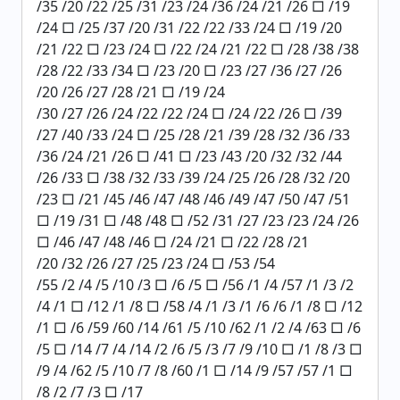
/35 /20 /22 /25 /31 /23 /24 /36 /24 /21 /26 □ /19
/24 □ /25 /37 /20 /31 /22 /22 /33 /24 □ /19 /20
/21 /22 □ /23 /24 □ /22 /24 /21 /22 □ /28 /38 /38
/28 /22 /33 /34 □ /23 /20 □ /23 /27 /36 /27 /26
/20 /26 /27 /28 /21 □ /19 /24
/30 /27 /26 /24 /22 /22 /24 □ /24 /22 /26 □ /39
/27 /40 /33 /24 □ /25 /28 /21 /39 /28 /32 /36 /33
/36 /24 /21 /26 □ /41 □ /23 /43 /20 /32 /32 /44
/26 /33 □ /38 /32 /33 /39 /24 /25 /26 /28 /32 /20
/23 □ /21 /45 /46 /47 /48 /46 /49 /47 /50 /47 /51
□ /19 /31 □ /48 /48 □ /52 /31 /27 /23 /23 /24 /26
□ /46 /47 /48 /46 □ /24 /21 □ /22 /28 /21
/20 /32 /26 /27 /25 /23 /24 □ /53 /54
/55 /2 /4 /5 /10 /3 □ /6 /5 □ /56 /1 /4 /57 /1 /3 /2
/4 /1 □ /12 /1 /8 □ /58 /4 /1 /3 /1 /6 /6 /1 /8 □ /12
/1 □ /6 /59 /60 /14 /61 /5 /10 /62 /1 /2 /4 /63 □ /6
/5 □ /14 /7 /4 /14 /2 /6 /5 /3 /7 /9 /10 □ /1 /8 /3 □
/9 /4 /62 /5 /10 /7 /8 /60 /1 □ /14 /9 /57 /57 /1 □
/8 /2 /7 /3 □ /17