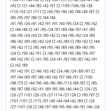
/43 □ /21 /44 /85 /42 /91 □ /109 /106 /36 /38
/110 /33 /21 /111 □ /45 /95 /90 /40 /88 /40 /87 □
/85 /95 /97 /86 □ /44 /46
/41 /95 /24 /41 /42 /91 /91 /40 /95 /24 □ /90 /42
□ /44 /46 □ /41 /95 /24 /91 /89 /86 /97 /41 /89
/40 /95 /24 /43 □ /90 /42 □ /44 /96 /42 /24 /89
/86 /42 /89 /40 /42 /24 □ /42 /89 □ /90 /42 □ /44
/96 /42 /112 /85 /44 /95 /40 /89 /46 /89 /40 /95
/24 □ /90 /42 /91 □ /46 /97 /89 /95 /86 /95 /97
/89 /42 /91 □ /41 /95 /24 /41 /87 /90 /87 /42 /91
□ /42 /89
/91 /42 /91 □ /46 /93 /42 /24 /46 /24 /89 /91 □
/97 /44 /89 /87 /86 /40 /42 /97 /86 /91 □ /100
/98 /73 □ /44 /96 /46 /86 /86 /113 /89 /87 □ /85
/86 /87 /88 /42 /41 /89 /95 /86 /46 /44 □ /24 /25
/26 /27 /101 /26 /29 /27 /114 /27 /28 □ /90 /97 □
/101 /101 □ /115 /97 /40 /44 /44 /42 /89 □ /26
/27 /101 /26 □ /46 /97 /89 /95 /86 /40 /91 /46 /24