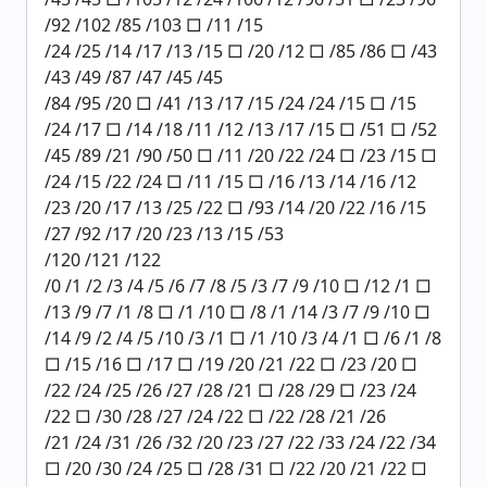
/92 /102 /85 /103 □ /11 /15
/24 /25 /14 /17 /13 /15 □ /20 /12 □ /85 /86 □ /43
/43 /49 /87 /47 /45 /45
/84 /95 /20 □ /41 /13 /17 /15 /24 /24 /15 □ /15
/24 /17 □ /14 /18 /11 /12 /13 /17 /15 □ /51 □ /52
/45 /89 /21 /90 /50 □ /11 /20 /22 /24 □ /23 /15 □
/24 /15 /22 /24 □ /11 /15 □ /16 /13 /14 /16 /12
/23 /20 /17 /13 /25 /22 □ /93 /14 /20 /22 /16 /15
/27 /92 /17 /20 /23 /13 /15 /53
/120 /121 /122
/0 /1 /2 /3 /4 /5 /6 /7 /8 /5 /3 /7 /9 /10 □ /12 /1 □
/13 /9 /7 /1 /8 □ /1 /10 □ /8 /1 /14 /3 /7 /9 /10 □
/14 /9 /2 /4 /5 /10 /3 /1 □ /1 /10 /3 /4 /1 □ /6 /1 /8
□ /15 /16 □ /17 □ /19 /20 /21 /22 □ /23 /20 □
/22 /24 /25 /26 /27 /28 /21 □ /28 /29 □ /23 /24
/22 □ /30 /28 /27 /24 /22 □ /22 /28 /21 /26
/21 /24 /31 /26 /32 /20 /23 /27 /22 /33 /24 /22 /34
□ /20 /30 /24 /25 □ /28 /31 □ /22 /20 /21 /22 □