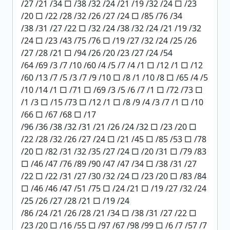
/27 /21 /34 □ /38 /32 /24 /21 /19 /32 /24 □ /23
/20 □ /22 /28 /32 /26 /27 /24 □ /85 /76 /34
/38 /31 /27 /22 □ /32 /24 /38 /32 /24 /21 /19 /32
/24 □ /23 /43 /75 /76 □ /19 /27 /32 /24 /25 /26
/27 /28 /21 □ /94 /26 /20 /23 /27 /24 /54
/64 /69 /3 /7 /10 /60 /4 /5 /7 /4 /1 □ /12 /1 □ /12
/60 /13 /7 /5 /3 /7 /9 /10 □ /8 /1 /10 /8 □ /65 /4 /5
/10 /14 /1 □ /71 □ /69 /3 /5 /6 /7 /1 □ /72 /73 □
/1 /3 □ /15 /73 □ /12 /1 □ /8 /9 /4 /3 /7 /1 □ /10
/66 □ /67 /68 □ /17
/96 /36 /38 /32 /31 /21 /26 /24 /32 □ /23 /20 □
/22 /28 /32 /26 /27 /24 □ /21 /45 □ /85 /53 □ /78
/20 □ /82 /31 /32 /35 /27 /24 □ /20 /31 □ /79 /83
□ /46 /47 /76 /89 /90 /47 /47 /34 □ /38 /31 /27
/22 □ /22 /31 /27 /30 /32 /24 □ /23 /20 □ /83 /84
□ /46 /46 /47 /51 /75 □ /24 /21 □ /19 /27 /32 /24
/25 /26 /27 /28 /21 □ /19 /24
/86 /24 /21 /26 /28 /21 /34 □ /38 /31 /27 /22 □
/23 /20 □ /16 /55 □ /97 /67 /98 /99 □ /6 /7 /57 /7