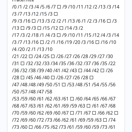
/0 /1 /2 /3 /4 /5 /6 /7 □ /9 /10 /11 /12 /2 /13 /3 /14
/3 /7 /13 /12 /15 /3 □
/9 /3 /16 □ /13 /3 /2 /2 /1 /13 /6 /1 /2 /3 /16 □ /3
/13 □ /9 /3 □ /15 /12 □ /14 /3 /2
/17 /3 /2 /18 /1 /4 /3 □ /9 /10 /11 /15 /12 /4 /3 /14
/3 /7 /13 /16 □ /2 /1 /16 /19 /20 /3 /16 □ /16 /10
/4 /20 /2 /1 /13 /10
/21 /22 □ /24 /25 □ /26 /27 /26 /28 /29 /27 /30
/31 □ /32 /32 /33 /34 /35 /36 /32 /37 /36 /35 /22
/36 /32 /38 /39 /40 /41 /42 /43 □ /44 /42 □ /26
/28 □ /45 /46 /40 □ /26 /27 /26 /28 □
/47 /48 /48 /49 /50 /51 □ /53 /48 /51 /54 /55 /56
/50 /57 /48 /47 /58
/53 /59 /60 /61 /62 /63 /61 □ /60 /64 /65 /66 /67
/68 /67 /63 /61 /62 /61 /69 /59 /63 □ /61 /67 /68
/70 /59 /60 /62 /69 /60 /67 □ /71 /67 □ /66 /62 □
/72 /69 /60 /72 /73 /66 /62 /61 /69 /59 /63 □ /74
/73 /60 □ /66 /75 /62 /73 /61 /59 /60 /59 /73 /61