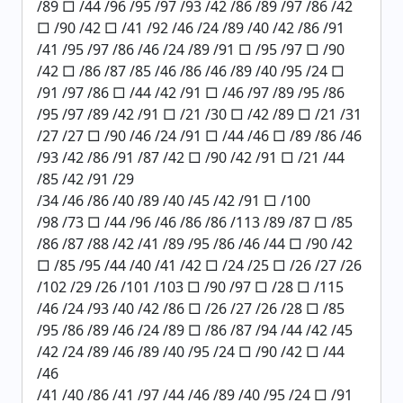
/89 □ /44 /96 /95 /97 /93 /42 /86 /89 /97 /86 /42
□ /90 /42 □ /41 /92 /46 /24 /89 /40 /42 /86 /91
/41 /95 /97 /86 /46 /24 /89 /91 □ /95 /97 □ /90
/42 □ /86 /87 /85 /46 /86 /46 /89 /40 /95 /24 □
/91 /97 /86 □ /44 /42 /91 □ /46 /97 /89 /95 /86
/95 /97 /89 /42 /91 □ /21 /30 □ /42 /89 □ /21 /31
/27 /27 □ /90 /46 /24 /91 □ /44 /46 □ /89 /86 /46
/93 /42 /86 /91 /87 /42 □ /90 /42 /91 □ /21 /44
/85 /42 /91 /29
/34 /46 /86 /40 /89 /40 /45 /42 /91 □ /100
/98 /73 □ /44 /96 /46 /86 /86 /113 /89 /87 □ /85
/86 /87 /88 /42 /41 /89 /95 /86 /46 /44 □ /90 /42
□ /85 /95 /44 /40 /41 /42 □ /24 /25 □ /26 /27 /26
/102 /29 /26 /101 /103 □ /90 /97 □ /28 □ /115
/46 /24 /93 /40 /42 /86 □ /26 /27 /26 /28 □ /85
/95 /86 /89 /46 /24 /89 □ /86 /87 /94 /44 /42 /45
/42 /24 /89 /46 /89 /40 /95 /24 □ /90 /42 □ /44
/46
/41 /40 /86 /41 /97 /44 /46 /89 /40 /95 /24 □ /91