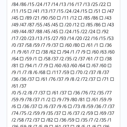
/84 /86 /15 /24 /17 /14 /13 /16 /17 /13 /25 /22 □
/11 /15 □ /41 /13 /17 /15 /24 /24 /15 □ /51 □ /47
/45 □ /89 /21 /90 /50 □ /11 /12 □ /85 /86 □ /43
/49 /47 /87 /55 /45 /45 □ /20 /12 □ /85 /86 □ /43
/49 /44 /87 /88 /45 /45 □ /24 /15 /22 /24 □ /92
/17 /20 /23 /13 /15 /27 /93 /14 /20 /22 /16 /15 /53
/0 /37 /58 /59 /7 /9 /37 □ /60 /80 □ /61 /1 □ /36
/1 /9 /61 /7 □ /38 /62 □ /94 /1 /7 /9 □ /60 /63 /60
/64 □ /59 /1 □ /58 /37 /2 /35 /2 /37 /61 /7 □ /38
/81 □ /94 /1 /7 /9 □ /60 /63 /60 /64 □ /67 /60 □
/9 /1 /7 /8 /6 /68 □ /117 /59 □ /70 /2 /37 /8 /37
/36 /36 /37 □ /61 /76 /37 /9 /8 /2 /72 /37 □ /71 □
/61 /37
/0 /5 /2 /8 /7 /37 □ /61 /37 □ /36 /76 /72 /35 /77
/59 /9 /78 /37 /1 /2 □ /9 /79 /80 /81 □ /61 /59 /9
/6 □ /36 /37 □ /6 /37 /9 /6 □ /73 /8 /59 /36 /7 /37
/74 /75 /2 /59 /9 /35 /37 □ /6 /37 /2 /59 □ /69 /37
/2 /58 /72 /37 □ /82 □ /36 /59 □ /35 /7 /2 /35 /1
/36 /59 /8 /7 /5 /9 □ /61 /37 □ /8 /5 /1 /6 □ /36