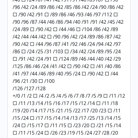
/96 /42 /24 /89 /86 /42 /85 /86 /42 /24 /90 /86 /42
□ /90 /42 /91 □ /89 /86 /46 /93 /46 /97 /112 □
/90 /96 /87 /44 /46 /86 /94 /40 /91 /91 /42 /45 /42
/24 /89 □ /90 /42 □ /44 /46 □ /104 /86 /42 /89
/42 /44 /44 /42 □ /90 /96 /42 /24 /89 /86 /87 /42
/90 /42 □ /44 /96 /87 /41 /92 /46 /24 /94 /42 /97
/86 □ /24 /25 /31 /103 □ /34 /42 /24 /89 /95 /24
□ /91 /42 /24 /91 □ /124 /89 /46 /44 /40 /42 /29
/125 /86 /46 /24 /41 /42 □ /90 /42 □ /41 /40 /86
/41 /97 /44 /46 /89 /40 /95 /24 □ /90 /42 □ /44
/96 /21 /30 □ /100
/126 /127 /128
+/0 /1 /2 □ /4 /2 /5 /4 /5 /6 /7 /8 /7 /5 /9 □ /11 /12
□ /11 /13 /14 /15 /16 /17 /15 /12 /14 □ /11 /18
/19 /20 /14 /17 /15 /21 /15 /22 /17 /20 /23 □ /11
/15 /24 □ /17 /15 /14 /14 /13 /17 /25 /13 /14 /15
/24 □ /15 /17 □ /11 /15 □ /23 /20 □ /21 /15 /14
□ /11 /15 /24 □ /26 /23 /19 /15 /24 /27 /28 /20