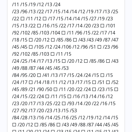
/11 /15 /19 /12 /13 /24
/23 /96 /13 /22 /17 /15 /14 /14 /12 /19 /17 /13 /25
/22 □ /11 /12 □ /17 /15 /14 /14 /15 /27 /19 /23
/15 /13 /22 □ /16 /15 /22 /17 /14 /20 /23 □ /101
/92 /102 /85 /103 /104 □ /11 /96 /15 /22 /17 /14
/18 /15 □ /20 /12 □ /85 /86 □ /43 /43 /49 /87 /47
/45 /45 □ /105 /12 /24 /106 /12 /96 /51 □ /23 /96
/92 /102 /85 /103 □ /11 /15
/24 /25 /14 /17 /13 /15 □ /20 /12 □ /85 /86 □ /43
/49 /88 /87 /44 /45 /45 /53
/84 /95 /20 □ /41 /13 /17 /15 /24 /24 /15 □ /15
/24 /17 □ /14 /18 /11 /12 /13 /17 /15 □ /51 □ /52
/45 /89 /21 /90 /50 □ /11 /20 /22 /24 □ /23 /15 □
/24 /15 /22 /24 □ /11 /15 □ /16 /13 /14 /16 /12
/23 /20 /17 /13 /25 /22 □ /93 /14 /20 /22 /16 /15
/27 /92 /17 /20 /23 /13 /15 /53
/84 /28 /13 /16 /14 /25 /16 /25 /12 /19 /12 /14 /15
□ /20 /12 □ /85 /86 □ /43 /49 /88 /87 /44 /45 /45
□ /11 /20 /22 /24 □ /23 /15 /24 □ /11 /15 /12 /42