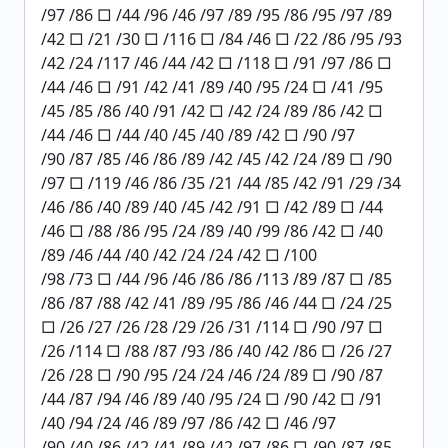
/97 /86 □ /44 /96 /46 /97 /89 /95 /86 /95 /97 /89
/42 □ /21 /30 □ /116 □ /84 /46 □ /22 /86 /95 /93
/42 /24 /117 /46 /44 /42 □ /118 □ /91 /97 /86 □
/44 /46 □ /91 /42 /41 /89 /40 /95 /24 □ /41 /95
/45 /85 /86 /40 /91 /42 □ /42 /24 /89 /86 /42 □
/44 /46 □ /44 /40 /45 /40 /89 /42 □ /90 /97
/90 /87 /85 /46 /86 /89 /42 /45 /42 /24 /89 □ /90
/97 □ /119 /46 /86 /35 /21 /44 /85 /42 /91 /29 /34
/46 /86 /40 /89 /40 /45 /42 /91 □ /42 /89 □ /44
/46 □ /88 /86 /95 /24 /89 /40 /99 /86 /42 □ /40
/89 /46 /44 /40 /42 /24 /24 /42 □ /100
/98 /73 □ /44 /96 /46 /86 /86 /113 /89 /87 □ /85
/86 /87 /88 /42 /41 /89 /95 /86 /46 /44 □ /24 /25
□ /26 /27 /26 /28 /29 /26 /31 /114 □ /90 /97 □
/26 /114 □ /88 /87 /93 /86 /40 /42 /86 □ /26 /27
/26 /28 □ /90 /95 /24 /24 /46 /24 /89 □ /90 /87
/44 /87 /94 /46 /89 /40 /95 /24 □ /90 /42 □ /91
/40 /94 /24 /46 /89 /97 /86 /42 □ /46 /97
/90 /40 /86 /42 /41 /89 /42 /97 /86 □ /90 /87 /85