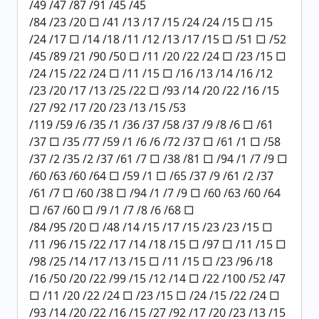
/49 /47 /87 /91 /45 /45
/84 /23 /20 □ /41 /13 /17 /15 /24 /24 /15 □ /15
/24 /17 □ /14 /18 /11 /12 /13 /17 /15 □ /51 □ /52
/45 /89 /21 /90 /50 □ /11 /20 /22 /24 □ /23 /15 □
/24 /15 /22 /24 □ /11 /15 □ /16 /13 /14 /16 /12
/23 /20 /17 /13 /25 /22 □ /93 /14 /20 /22 /16 /15
/27 /92 /17 /20 /23 /13 /15 /53
/119 /59 /6 /35 /1 /36 /37 /58 /37 /9 /8 /6 □ /61
/37 □ /35 /77 /59 /1 /6 /6 /72 /37 □ /61 /1 □ /58
/37 /2 /35 /2 /37 /61 /7 □ /38 /81 □ /94 /1 /7 /9 □
/60 /63 /60 /64 □ /59 /1 □ /65 /37 /9 /61 /2 /37
/61 /7 □ /60 /38 □ /94 /1 /7 /9 □ /60 /63 /60 /64
□ /67 /60 □ /9 /1 /7 /8 /6 /68 □
/84 /95 /20 □ /48 /14 /15 /17 /15 /23 /23 /15 □
/11 /96 /15 /22 /17 /14 /18 /15 □ /97 □ /11 /15 □
/98 /25 /14 /17 /13 /15 □ /11 /15 □ /23 /96 /18
/16 /50 /20 /22 /99 /15 /12 /14 □ /22 /100 /52 /47
□ /11 /20 /22 /24 □ /23 /15 □ /24 /15 /22 /24 □
/93 /14 /20 /22 /16 /15 /27 /92 /17 /20 /23 /13 /15