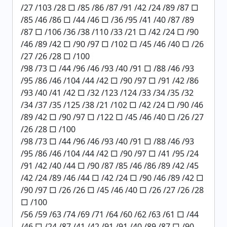
/27 /103 /28 □ /85 /86 /87 /91 /42 /24 /89 /87 □
/85 /46 /86 □ /44 /46 □ /36 /95 /41 /40 /87 /89
/87 □ /106 /36 /38 /110 /33 /21 □ /42 /24 □ /90
/46 /89 /42 □ /90 /97 □ /102 □ /45 /46 /40 □ /26
/27 /26 /28 □ /100
/98 /73 □ /44 /96 /46 /93 /40 /91 □ /88 /46 /93
/95 /86 /46 /104 /44 /42 □ /90 /97 □ /91 /42 /86
/93 /40 /41 /42 □ /32 /123 /124 /33 /34 /35 /32
/34 /37 /35 /125 /38 /21 /102 □ /42 /24 □ /90 /46
/89 /42 □ /90 /97 □ /122 □ /45 /46 /40 □ /26 /27
/26 /28 □ /100
/98 /73 □ /44 /96 /46 /93 /40 /91 □ /88 /46 /93
/95 /86 /46 /104 /44 /42 □ /90 /97 □ /41 /95 /24
/91 /42 /40 /44 □ /90 /87 /85 /46 /86 /89 /42 /45
/42 /24 /89 /46 /44 □ /42 /24 □ /90 /46 /89 /42 □
/90 /97 □ /26 /26 □ /45 /46 /40 □ /26 /27 /26 /28
□ /100
/56 /59 /63 /74 /69 /71 /64 /60 /62 /63 /61 □ /44
/46 □ /24 /87 /41 /42 /91 /91 /40 /89 /87 □ /90