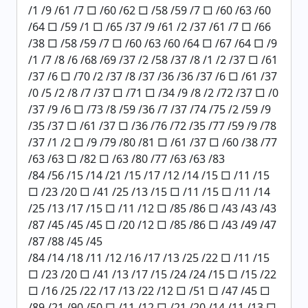
/1 /9 /61 /7 □ /60 /62 □ /58 /59 /7 □ /60 /63 /60
/64 □ /59 /1 □ /65 /37 /9 /61 /2 /37 /61 /7 □ /66
/38 □ /58 /59 /7 □ /60 /63 /60 /64 □ /67 /64 □ /9
/1 /7 /8 /6 /68 /69 /37 /2 /58 /37 /8 /1 /2 /37 □ /61
/37 /6 □ /70 /2 /37 /8 /37 /36 /36 /37 /6 □ /61 /37
/0 /5 /2 /8 /7 /37 □ /71 □ /34 /9 /8 /2 /72 /37 □ /0
/37 /9 /6 □ /73 /8 /59 /36 /7 /37 /74 /75 /2 /59 /9
/35 /37 □ /61 /37 □ /36 /76 /72 /35 /77 /59 /9 /78
/37 /1 /2 □ /9 /79 /80 /81 □ /61 /37 □ /60 /38 /77
/63 /63 □ /82 □ /63 /80 /77 /63 /63 /83
/84 /56 /15 /14 /21 /15 /17 /12 /14 /15 □ /11 /15
□ /23 /20 □ /41 /25 /13 /15 □ /11 /15 □ /11 /14
/25 /13 /17 /15 □ /11 /12 □ /85 /86 □ /43 /43 /43
/87 /45 /45 /45 □ /20 /12 □ /85 /86 □ /43 /49 /47
/87 /88 /45 /45
/84 /14 /18 /11 /12 /16 /17 /13 /25 /22 □ /11 /15
□ /23 /20 □ /41 /13 /17 /15 /24 /24 /15 □ /15 /22
□ /16 /25 /22 /17 /13 /22 /12 □ /51 □ /47 /45 □
/89 /21 /90 /50 □ /11 /12 □ /21 /20 /14 /11 /13 □