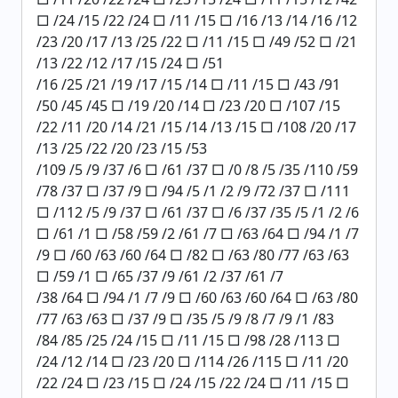
□ /24 /15 /22 /24 □ /11 /15 □ /16 /13 /14 /16 /12
/23 /20 /17 /13 /25 /22 □ /11 /15 □ /49 /52 □ /21
/13 /22 /12 /17 /15 /24 □ /51
/16 /25 /21 /19 /17 /15 /14 □ /11 /15 □ /43 /91
/50 /45 /45 □ /19 /20 /14 □ /23 /20 □ /107 /15
/22 /11 /20 /14 /21 /15 /14 /13 /15 □ /108 /20 /17
/13 /25 /22 /20 /23 /15 /53
/109 /5 /9 /37 /6 □ /61 /37 □ /0 /8 /5 /35 /110 /59
/78 /37 □ /37 /9 □ /94 /5 /1 /2 /9 /72 /37 □ /111
□ /112 /5 /9 /37 □ /61 /37 □ /6 /37 /35 /5 /1 /2 /6
□ /61 /1 □ /58 /59 /2 /61 /7 □ /63 /64 □ /94 /1 /7
/9 □ /60 /63 /60 /64 □ /82 □ /63 /80 /77 /63 /63
□ /59 /1 □ /65 /37 /9 /61 /2 /37 /61 /7
/38 /64 □ /94 /1 /7 /9 □ /60 /63 /60 /64 □ /63 /80
/77 /63 /63 □ /37 /9 □ /35 /5 /9 /8 /7 /9 /1 /83
/84 /85 /25 /24 /15 □ /11 /15 □ /98 /28 /113 □
/24 /12 /14 □ /23 /20 □ /114 /26 /115 □ /11 /20
/22 /24 □ /23 /15 □ /24 /15 /22 /24 □ /11 /15 □