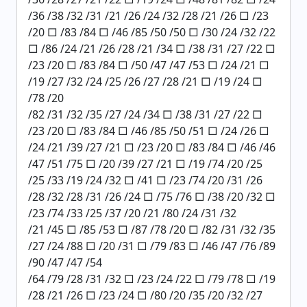
/36 /38 /32 /31 /21 /26 /24 /32 /28 /21 /26 □ /23
/20 □ /83 /84 □ /46 /85 /50 /50 □ /30 /24 /32 /22
□ /86 /24 /21 /26 /28 /21 /34 □ /38 /31 /27 /22 □
/23 /20 □ /83 /84 □ /50 /47 /47 /53 □ /24 /21 □
/19 /27 /32 /24 /25 /26 /27 /28 /21 □ /19 /24 □
/78 /20
/82 /31 /32 /35 /27 /24 /34 □ /38 /31 /27 /22 □
/23 /20 □ /83 /84 □ /46 /85 /50 /51 □ /24 /26 □
/24 /21 /39 /27 /21 □ /23 /20 □ /83 /84 □ /46 /46
/47 /51 /75 □ /20 /39 /27 /21 □ /19 /74 /20 /25
/25 /33 /19 /24 /32 □ /41 □ /23 /74 /20 /31 /26
/28 /32 /28 /31 /26 /24 □ /75 /76 □ /38 /20 /32 □
/23 /74 /33 /25 /37 /20 /21 /80 /24 /31 /32
/21 /45 □ /85 /53 □ /87 /78 /20 □ /82 /31 /32 /35
/27 /24 /88 □ /20 /31 □ /79 /83 □ /46 /47 /76 /89
/90 /47 /47 /54
/64 /79 /28 /31 /32 □ /23 /24 /22 □ /79 /78 □ /19
/28 /21 /26 □ /23 /24 □ /80 /20 /35 /20 /32 /27