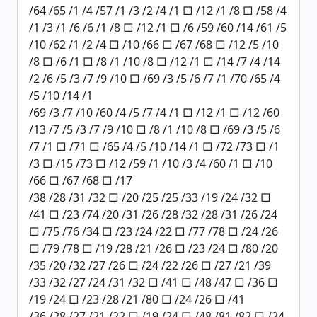
/64 /65 /1 /4 /57 /1 /3 /2 /4 /1 □ /12 /1 /8 □ /58 /4
/1 /3 /1 /6 /6 /1 /8 □ /12 /1 □ /6 /59 /60 /14 /61 /5
/10 /62 /1 /2 /4 □ /10 /66 □ /67 /68 □ /12 /5 /10
/8 □ /6 /1 □ /8 /1 /10 /8 □ /12 /1 □ /14 /7 /4 /14
/2 /6 /5 /3 /7 /9 /10 □ /69 /3 /5 /6 /7 /1 /70 /65 /4
/5 /10 /14 /1
/69 /3 /7 /10 /60 /4 /5 /7 /4 /1 □ /12 /1 □ /12 /60
/13 /7 /5 /3 /7 /9 /10 □ /8 /1 /10 /8 □ /69 /3 /5 /6
/7 /1 □ /71 □ /65 /4 /5 /10 /14 /1 □ /72 /73 □ /1
/3 □ /15 /73 □ /12 /59 /1 /10 /3 /4 /60 /1 □ /10
/66 □ /67 /68 □ /17
/38 /28 /31 /32 □ /20 /25 /25 /33 /19 /24 /32 □
/41 □ /23 /74 /20 /31 /26 /28 /32 /28 /31 /26 /24
□ /75 /76 /34 □ /23 /24 /22 □ /77 /78 □ /24 /26
□ /79 /78 □ /19 /28 /21 /26 □ /23 /24 □ /80 /20
/35 /20 /32 /27 /26 □ /24 /22 /26 □ /27 /21 /39
/33 /32 /27 /24 /31 /32 □ /41 □ /48 /47 □ /36 □
/19 /24 □ /23 /28 /21 /80 □ /24 /26 □ /41
/36 /28 /27 /21 /22 □ /19 /24 □ /48 /81 /82 □ /24