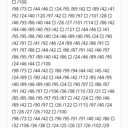
□ /100
/98 /73 □ /44 /46 □ /24 /95 /89 /42 □ /89 /42 /41
/92 /24 /40 /120 /97 /42 □ /90 /97 □ /101 /28 □
/46 /93 /86 /40 /44 □ /26 /27 /101 /114 □ /86 /42
/44 /46 /89 /40 /93 /42 □ /121 □ /44 /46 □ /41
/95 /95 /86 /90 /40 /24 /46 /89 /40 /95 /24 □ /90
/42 /91 □ /41 /92 /46 /24 /89 /40 /42 /86 /91 □
/91 /97 /86 □ /44 /42 □ /86 /87 /91 /42 /46 /97
/86 /95 /97 /89 /40 /42 /86 □ /24 /46 /89 /40 /95
/24 /46 /44 □ /100
/98 /73 □ /44 /42 □ /86 /99 /94 /44 /42 /45 /42
/24 /89 □ /90 /42 □ /44 /96 /42 /112 /85 /44 /95
/40 /89 /46 /89 /40 /95 /24 □ /90 /97 □ /86 /87
/91 /42 /46 /97 □ /106 /36 /38 /110 /33 /21 □ /46
/85 /85 /86 /95 /97 /93 /87 □ /42 /24 □ /90 /46
/89 /42 □ /90 /97 □ /26 /122 □ /115 /97 /40 /24
□ /26 /27 /26 /102 □ /100
/98 /73 □ /44 /42 □ /90 /95 /91 /91 /40 /42 /86 □
/32 /106 /36 /38 □ /24 /25 /26 /27 /26 /102 /29