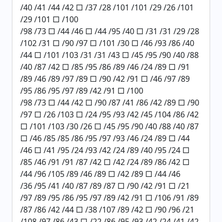
/40 /41 /44 /42 □ /37 /28 /101 /101 /29 /26 /101
/29 /101 □ /100
/98 /73 □ /44 /46 □ /44 /95 /40 □ /31 /31 /29 /28
/102 /31 □ /90 /97 □ /101 /30 □ /46 /93 /86 /40
/44 □ /101 /103 /31 /31 /43 □ /45 /95 /90 /40 /88
/40 /87 /42 □ /85 /95 /86 /89 /46 /24 /89 □ /91
/89 /46 /89 /97 /89 □ /90 /42 /91 □ /46 /97 /89
/95 /86 /95 /97 /89 /42 /91 □ /100
/98 /73 □ /44 /42 □ /90 /87 /41 /86 /42 /89 □ /90
/97 □ /26 /103 □ /24 /95 /93 /42 /45 /104 /86 /42
□ /101 /103 /30 /26 □ /45 /95 /90 /40 /88 /40 /87
□ /46 /85 /85 /86 /95 /97 /93 /46 /24 /89 □ /44
/46 □ /41 /95 /24 /93 /42 /24 /89 /40 /95 /24 □
/85 /46 /91 /91 /87 /42 □ /42 /24 /89 /86 /42 □
/44 /96 /105 /89 /46 /89 □ /42 /89 □ /44 /46
/36 /95 /41 /40 /87 /89 /87 □ /90 /42 /91 □ /21
/97 /89 /95 /86 /95 /97 /89 /42 /91 □ /106 /91 /89
/87 /86 /42 /44 □ /38 /107 /89 /42 □ /90 /96 /21
/108 /97 /86 /43 □ /22 /86 /95 /93 /42 /24 /41 /42