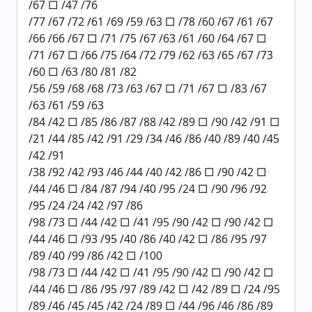
/67 □ /47 /76
/77 /67 /72 /61 /69 /59 /63 □ /78 /60 /67 /61 /67
/66 /66 /67 □ /71 /75 /67 /63 /61 /60 /64 /67 □
/71 /67 □ /66 /75 /64 /72 /79 /62 /63 /65 /67 /73
/60 □ /63 /80 /81 /82
/56 /59 /68 /68 /73 /63 /67 □ /71 /67 □ /83 /67
/63 /61 /59 /63
/84 /42 □ /85 /86 /87 /88 /42 /89 □ /90 /42 /91 □
/21 /44 /85 /42 /91 /29 /34 /46 /86 /40 /89 /40 /45
/42 /91
/38 /92 /42 /93 /46 /44 /40 /42 /86 □ /90 /42 □
/44 /46 □ /84 /87 /94 /40 /95 /24 □ /90 /96 /92
/95 /24 /24 /42 /97 /86
/98 /73 □ /44 /42 □ /41 /95 /90 /42 □ /90 /42 □
/44 /46 □ /93 /95 /40 /86 /40 /42 □ /86 /95 /97
/89 /40 /99 /86 /42 □ /100
/98 /73 □ /44 /42 □ /41 /95 /90 /42 □ /90 /42 □
/44 /46 □ /86 /95 /97 /89 /42 □ /42 /89 □ /24 /95
/89 /46 /45 /45 /42 /24 /89 □ /44 /96 /46 /86 /89