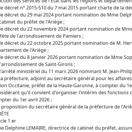
'action des services de l'État dans les régions et département
le décret n° 2015-510 du 7 mai 2015 portant charte de la dé
le décret du 29 mai 2024 portant nomination de Mme Delph
cabinet du préfet de l'Ariège ;
le décret du 22 novembre 2024 portant nomination de Mme
fète de l'arrondissement de Pamiers ;
le décret du 22 octobre 2025 portant nomination de M. Her
artement de l'Ariège ;
le décret du 8 janvier 2026 portant nomination de Mme Sop
l'arrondissement de Saint-Girons ;
l'arrêté ministériel du 11 mars 2026 nommant M. Jean-Phili
la préfecture, adjoint au secrétaire général pour les affaire
ion Occitanie, préfet de la Haute-Garonne, à compter du 1er
sidérant qu'il convient d'organiser l'intérim des fonctions 
pter du 1er avril 2026 ;
 proposition du secrétaire général de la préfecture de l'Ari
RÊTE
icle 1 er
 Delphine LEMAIRE, directrice de cabinet du préfet, assure 