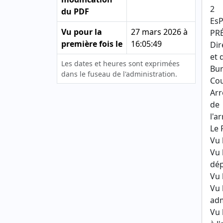
2
du PDF
EsP
Vu pour la
27 mars 2026 à
PR
première fois le
16:05:49
Dir
et 
Les dates et heures sont exprimées
Bur
dans le fuseau de l'administration.
Cou
Arr
de
l'a
Le 
Vu 
Vu 
dép
Vu 
Vu 
adm
Vu 