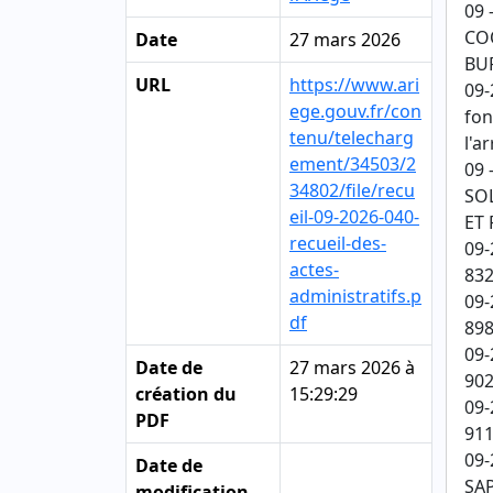
09 
COO
Date
27 mars 2026
BU
URL
https://www.ari
09-
ege.gouv.fr/con
fon
tenu/telecharg
l'a
ement/34503/2
09 
34802/file/recu
SO
eil-09-2026-040-
ET 
recueil-des-
09-
actes-
832
administratifs.p
09-
df
898
09-
Date de
27 mars 2026 à
902
création du
15:29:29
09-
PDF
911
09-
Date de
SAP
modification