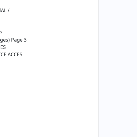
AL /
e
ges) Page 3
DES
ICE ACCES