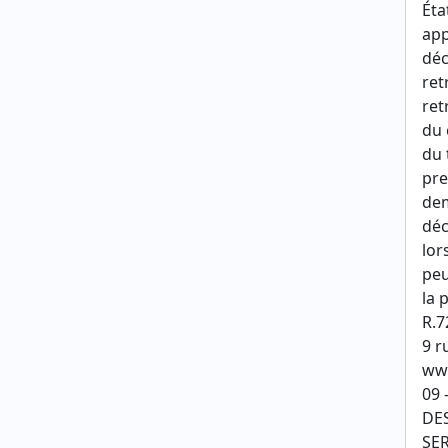
Éta
app
déc
ret
ret
du 
du 
pre
dem
déc
lor
peu
la 
R.7
9 r
www
09 
DE
SER