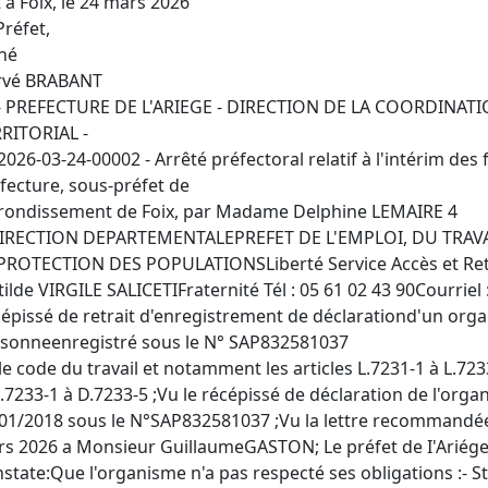
t à Foix, le 24 mars 2026
Préfet,
né
rvé BRABANT
- PREFECTURE DE L'ARIEGE - DIRECTION DE LA COORDINATI
RITORIAL -
2026-03-24-00002 - Arrêté préfectoral relatif à l'intérim des
fecture, sous-préfet de
rrondissement de Foix, par Madame Delphine LEMAIRE 4
IRECTION DEPARTEMENTALEPREFET DE L'EMPLOI, DU TRAVAI
PROTECTION DES POPULATIONSLiberté Service Accès et Retour
tilde VIRGILE SALICETIFraternité Tél : 05 61 02 43 90Courriel :
épissé de retrait d'enregistrement de déclarationd'un orga
sonneenregistré sous le N° SAP832581037
le code du travail et notamment les articles L.7231-1 à L.723
.7233-1 à D.7233-5 ;Vu le récépissé de déclaration de l'o
01/2018 sous le N°SAP832581037 ;Vu la lettre recommandé
s 2026 a Monsieur GuillaumeGASTON; Le préfet de I'Ariég
state:Que l'organisme n'a pas respecté ses obligations :- Sta