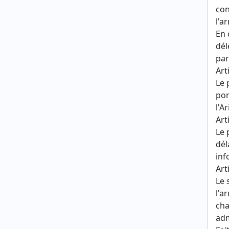
con
l'a
En 
dél
par
Art
Le 
por
l'A
Art
Le 
dél
inf
Art
Le 
l'a
cha
adm