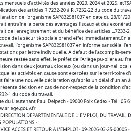
ts mensuels d'activités des années 2023, 2024 et 2025, etTS
lication des articles R.7232-20 à R .7232-22 du code du trava
laration de l'organisme SAP832581037 en date du 28/01/201
rait entraîne la perte des avantages fiscaux et des exonérat
rait de l'enregistrement et du bénéfice des articles L.7233-2 d
code de la sécurité sociale prend effet immédiatement,En app
travail, l'organisme SAP832581037 en informe sansdélai l'e
stations par lettre individuelle. A défaut de l'accomplis-sem
eure restée sans effet, le préfet de l'Ariège pu-bliera au 
ision dans deux journaux locaux (ou dans un jour-nal local e
sque les activités en cause sont exercées sur le terri-toire
t faire une nouvelle déclaration qu'après un délai d'un an à
présente décision en cas de non-respect de la condition d'acti
232-1 du code du travail.
ue du Lieutenant Paul Delpech - 09000 Foix Cedex - Tél : 05 61
.ariege.gouv.fr
-DIRECTION DEPARTEMENTALE DE L' EMPLOI, DU TRAVAIL, 
S POPULATIONS -
VICE ACCES ET RETOUR A L'EMPLOI - 09-2026-03-25-00005 - r