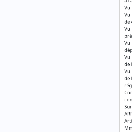
à l
Vu 
Vu 
de 
Vu 
pré
Vu 
dép
Vu 
de 
Vu 
de 
rég
Con
com
Sur
AR
Art
Mme