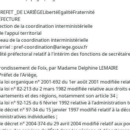
REFET _DE L'ARIÈGELibertéEgalitéFraternité
ÉFECTURE
ection de la coordination interministérielle
de l'appui territorial
eau de la coordination interministérielle
rriel : pref-coordination@ariege.gouv.fr
êté préfectoral relatif à l'intérim des fonctions de secrétai
rrondissement de Foix, par Madame Delphine LEMAIRE
Préfet de l'Ariège,
la loi organique n° 2001-692 du 1er août 2001 modifiée relati
la loi n° 82-213 du 2 mars 1982 modifiée relative aux droit
artements et des régions, notamment son article 34 ;
la loi n° 92-125 du 6 février 1992 relative à l'administration t
le décret n° 97-34 du 15 janvier 1997 modifié relatif à la d
inistratives individuelles ;
le décret n° 2004-374 du 29 avril 2004 modifié relatif aux po