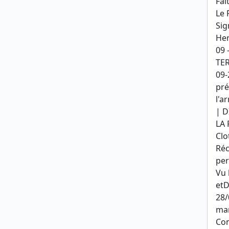
Fai
Le 
Sig
He
09 
TER
09-
pré
l'a
| D
LA 
Clo
Réc
per
Vu 
etD
28/
mar
Con