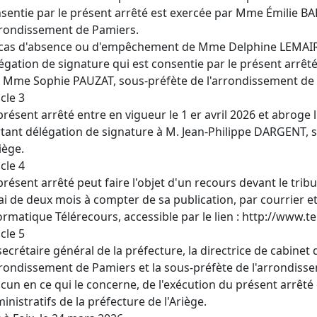
sentie par le présent arrêté est exercée par Mme Émilie 
rrondissement de Pamiers.
cas d'absence ou d'empêchement de Mme Delphine LEMAIR
égation de signature qui est consentie par le présent arr
 Mme Sophie PAUZAT, sous-préfète de l'arrondissement de 
icle 3
présent arrêté entre en vigueur le 1 er avril 2026 et abroge 
tant délégation de signature à M. Jean-Philippe DARGENT, s
riège.
icle 4
présent arrêté peut faire l'objet d'un recours devant le tri
ai de deux mois à compter de sa publication, par courrier e
ormatique Télérecours, accessible par le lien : http://www.te
icle 5
secrétaire général de la préfecture, la directrice de cabinet 
rrondissement de Pamiers et la sous-préfète de l'arrondiss
cun en ce qui le concerne, de l'exécution du présent arrêté 
inistratifs de la préfecture de l'Ariège.