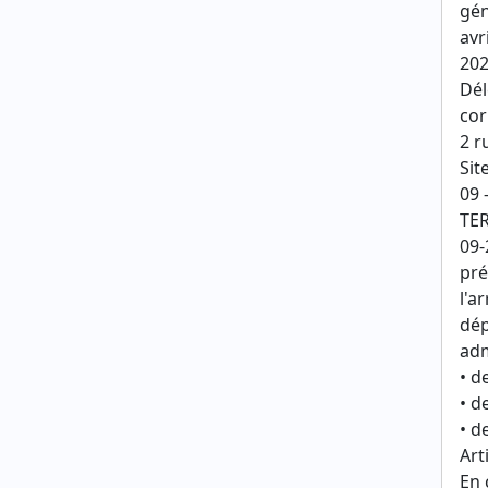
gén
avri
202
Dél
cor
2 r
Sit
09 
TER
09-
pré
l'a
dép
adm
• d
• d
• d
Art
En 