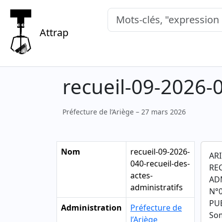
Mots-clés, "expression exacte"
Attrap
recueil-09-2026-0
Préfecture de l’Ariège – 27 mars 2026
Nom
recueil-09-2026-
AR
040-recueil-des-
RE
actes-
AD
administratifs
N°0
PUB
Administration
Préfecture de
So
l’Ariège