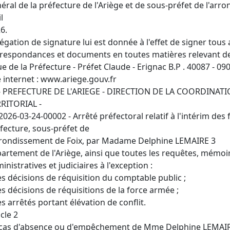
éral de la préfecture de l'Ariège et de sous-préfet de l'arr
l
6.
égation de signature lui est donnée à l'effet de signer tous a
respondances et documents en toutes matières relevant des 
ue de la Préfecture - Préfet Claude - Erignac B.P . 40087 - 090
e internet : www.ariege.gouv.fr
- PREFECTURE DE L'ARIEGE - DIRECTION DE LA COORDINATI
RITORIAL -
2026-03-24-00002 - Arrêté préfectoral relatif à l'intérim des
fecture, sous-préfet de
rrondissement de Foix, par Madame Delphine LEMAIRE 3
artement de l'Ariège, ainsi que toutes les requêtes, mémoire
inistratives et judiciaires à l'exception :
es décisions de réquisition du comptable public ;
es décisions de réquisitions de la force armée ;
es arrêtés portant élévation de conflit.
icle 2
cas d'absence ou d'empêchement de Mme Delphine LEMAIRE, 