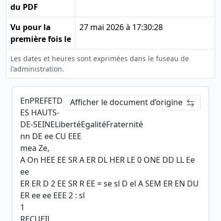
du PDF
Vu pour la
27 mai 2026 à 17:30:28
première fois le
Les dates et heures sont exprimées dans le fuseau de
l'administration.
EnPREFETD
Afficher le document d’origine
ES HAUTS-
DE-SEINELibertéEgalitéFraternité
nn DE ee CU EEE
mea Ze,
A On HEE EE SR A ER DL HER LE 0 ONE DD LL Ee
ee
ER ER D 2 EE SR R EE = se sl D el A SEM ER EN DU
ER ee ee EEE 2 : sl
1
RECUEIL