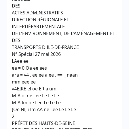
DES
ACTES ADMINISTRATIFS
DIRECTION RÉGIONALE ET
INTERDÉPARTEMENTALE
DE L'ENVIRONNEMENT, DE L'AMÉNAGEMENT ET
DES
TRANSPORTS D'ILE-DE-FRANCE
N° Spécial 27 mai 2026
LAee ee
ee = 0 Oe ee ees
ara = v4 . ee ee a ee . == _ naan
mm eee ee
v4EIRE el oe ER a um
MIA ol ne Lee Le Le Le
MIA Im ne Lee Le Le Le
[Oe Nl, i Im AA ne Lee Le Le Le
2
PRÉFET DES HAUTS-DE-SEINE