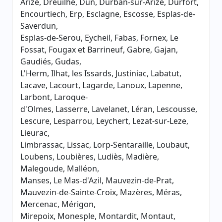
Arize, Dreuilhe, Dun, Durban-sur-Arize, Durfort,
Encourtiech, Erp, Esclagne, Escosse, Esplas-de-
Saverdun,
Esplas-de-Serou, Eycheil, Fabas, Fornex, Le
Fossat, Fougax et Barrineuf, Gabre, Gajan,
Gaudiés, Gudas,
L'Herm, Ilhat, les Issards, Justiniac, Labatut,
Lacave, Lacourt, Lagarde, Lanoux, Lapenne,
Larbont, Laroque-
d'Olmes, Lasserre, Lavelanet, Léran, Lescousse,
Lescure, Lesparrou, Leychert, Lezat-sur-Leze,
Lieurac,
Limbrassac, Lissac, Lorp-Sentaraille, Loubaut,
Loubens, Loubières, Ludiès, Madière,
Malegoude, Malléon,
Manses, Le Mas-d'Azil, Mauvezin-de-Prat,
Mauvezin-de-Sainte-Croix, Mazères, Méras,
Mercenac, Mérigon,
Mirepoix, Monesple, Montardit, Montaut,