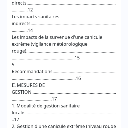
directs..............................................................................
..............12
Les impacts sanitaires
indirects...........................................................................
..............14
Les impacts de la survenue d'une canicule
extrême (vigilance météorologique
rouge)..............................................................................
.......................................................15
5.
Recommandations.......................................................
........................................................16
II. MESURES DE
GESTION..........................................................................
...................................17
1. Modalité de gestion sanitaire
locale................................................................................
..17
2. Gestion d'une canicule extrême (niveau rouge