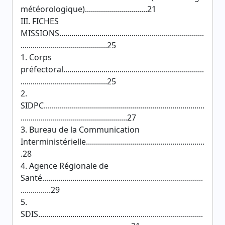
météorologique)...............................21
III. FICHES
MISSIONS........................................................................
...........................................25
1. Corps
préfectoral......................................................................
...........................................25
2.
SIDPC................................................................................
.....................................................27
3. Bureau de la Communication
Interministérielle...........................................................
.28
4. Agence Régionale de
Santé................................................................................
...............29
5.
SDIS..................................................................................