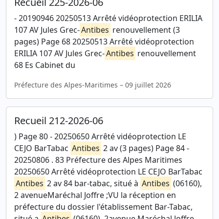
Recueil 225-2026-06
- 20190946 20250513 Arrêté vidéoprotection ERILIA
107 AV Jules Grec-
Antibes
renouvellement (3
pages) Page 68 20250513 Arrêté vidéoprotection
ERILIA 107 AV Jules Grec-
Antibes
renouvellement
68 Es Cabinet du
Préfecture des Alpes-Maritimes – 09 juillet 2026
Recueil 212-2026-06
) Page 80 - 20250650 Arrêté vidéoprotection LE
CEJO BarTabac
Antibes
2 av (3 pages) Page 84 -
20250806 . 83 Préfecture des Alpes Maritimes
20250650 Arrêté vidéoprotection LE CEJO BarTabac
Antibes
2 av 84 bar-tabac, situé à
Antibes
(06160),
2 avenueMaréchal Joffre ;VU la réception en
préfecture du dossier l'établissement Bar-Tabac,
situé a
Antibes
(06160), 2avenue Maréchal Joffre,