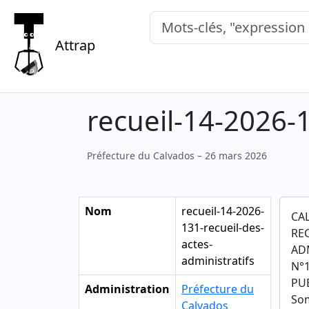
Mots-clés, "expression exacte"
Attrap
recueil-14-2026-1
Préfecture du Calvados – 26 mars 2026
Nom
recueil-14-2026-
CA
131-recueil-des-
RE
actes-
AD
administratifs
N°1
PUB
Administration
Préfecture du
So
Calvados