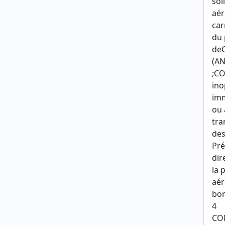
sol
aér
car
du 
deC
(AN
;CO
ino
imm
ou 
tra
des
Pré
dir
la 
aér
bor
4
CON