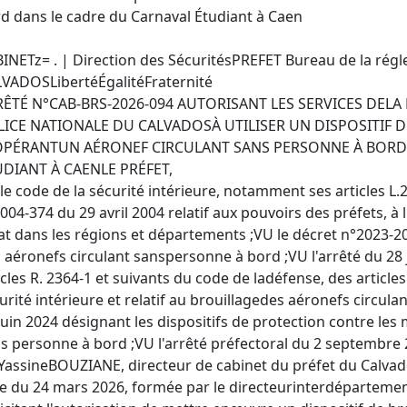
d dans le cadre du Carnaval Étudiant à Caen
INETz= . | Direction des SécuritésPREFET Bureau de la rég
VADOSLibertéÉgalitéFraternité
RÊTÉ N°CAB-BRS-2026-094 AUTORISANT LES SERVICES DEL
LICE NATIONALE DU CALVADOSÀ UTILISER UN DISPOSITIF 
OPÉRANTUN AÉRONEF CIRCULANT SANS PERSONNE À BORD
DIANT À CAENLE PRÉFET,
le code de la sécurité intérieure, notamment ses articles L.2
004-374 du 29 avril 2004 relatif aux pouvoirs des préfets, à l
tat dans les régions et départements ;VU le décret n°2023-2
 aéronefs circulant sanspersonne à bord ;VU l'arrêté du 28 
icles R. 2364-1 et suivants du code de ladéfense, des articles
urité intérieure et relatif au brouillagedes aéronefs circul
juin 2024 désignant les dispositifs de protection contre les
s personne à bord ;VU l'arrêté préfectoral du 2 septembre 
YassineBOUZIANE, directeur de cabinet du préfet du Calv
e du 24 mars 2026, formée par le directeurinterdépartement