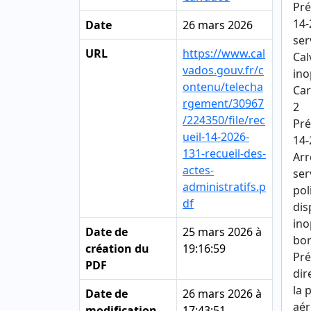
Pré
14-
Date
26 mars 2026
ser
URL
https://www.cal
Cal
vados.gouv.fr/c
ino
ontenu/telecha
Car
rgement/30967
2
/224350/file/rec
Pré
ueil-14-2026-
14-
131-recueil-des-
Arr
actes-
ser
administratifs.p
pol
df
dis
ino
Date de
25 mars 2026 à
bor
création du
19:16:59
Pré
PDF
dir
la 
Date de
26 mars 2026 à
aér
modification
17:43:51