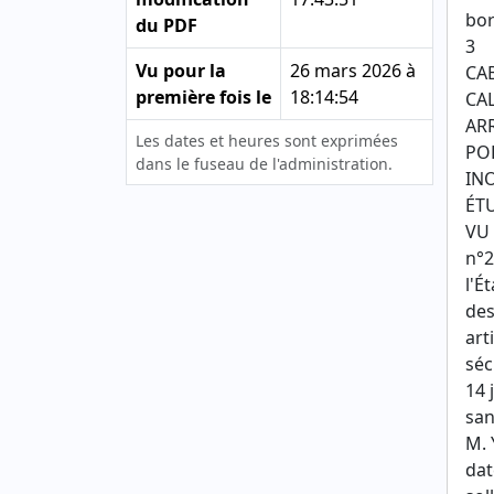
bor
du PDF
3
Vu pour la
26 mars 2026 à
CAB
première fois le
18:14:54
CAL
AR
Les dates et heures sont exprimées
PO
dans le fuseau de l'administration.
IN
ÉTU
VU 
n°2
l'É
des
art
séc
14 
san
M. 
dat