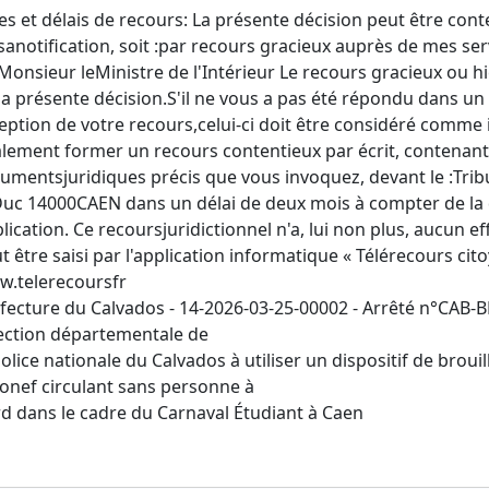
es et délais de recours: La présente décision peut être con
sanotification, soit :par recours gracieux auprès de mes se
Monsieur leMinistre de l'Intérieur Le recours gracieux ou h
la présente décision.S'il ne vous a pas été répondu dans un
eption de votre recours,celui-ci doit être considéré comme
lement former un recours contentieux par écrit, contenant l
umentsjuridiques précis que vous invoquez, devant le :Trib
Duc 14000CAEN dans un délai de deux mois à compter de la d
lication. Ce recoursjuridictionnel n'a, lui non plus, aucun ef
t être saisi par l'application informatique « Télérecours cito
.telerecoursfr
fecture du Calvados - 14-2026-03-25-00002 - Arrêté n°CAB-BR
ection départementale de
police nationale du Calvados à utiliser un dispositif de brou
onef circulant sans personne à
d dans le cadre du Carnaval Étudiant à Caen