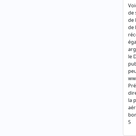
Voi
de 
de 
de 
réc
éga
arg
le 
pub
peu
www
Pré
dir
la 
aér
bor
5