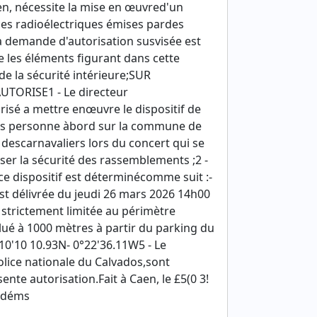
n, nécessite la mise en œuvred'un
ces radioélectriques émises pardes
 demande d'autorisation susvisée est
e les éléments figurant dans cette
e la sécurité intérieure;SUR
UTORISE1 - Le directeur
risé a mettre enœuvre le dispositif de
sans personne àbord sur la commune de
descarnavaliers lors du concert qui se
iser la sécurité des rassemblements ;2 -
 ce dispositif est déterminécomme suit :-
st délivrée du jeudi 26 mars 2026 14h00
strictement limitée au périmètre
lué à 1000 mètres à partir du parking du
10'10 10.93N- 0°22'36.11W5 - Le
olice nationale du Calvados,sont
ente autorisation.Fait à Caen, le £5(0 3!
2 déms