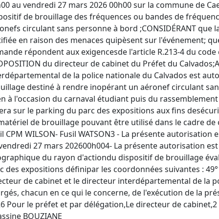
00 au vendredi 27 mars 2026 00h00 sur la commune de Cae
positif de brouillage des fréquences ou bandes de fréquen
onefs circulant sans personne à bord ;CONSIDÉRANT que la
tifiée en raison des menaces quipèsent sur l'événement; qu
ande répondent aux exigencesde l'article R.213-4 du code d
POSITION du directeur de cabinet du Préfet du Calvados;A
erdépartemental de la police nationale du Calvados est auto
uillage destiné à rendre inopérant un aéronef circulant 
n à l'occasion du carnaval étudiant puis du rassemblement 
era sur le parking du parc des expositions aux fins desécur
matériel de brouillage pouvant être utilisé dans le cadre de
il CPM WILSON- Fusil WATSON3 - La présente autorisation e
vendredi 27 mars 202600h004- La présente autorisation est 
graphique du rayon d'actiondu dispositif de brouillage éva
c des expositions définipar les coordonnées suivantes : 49°
ecteur de cabinet et le directeur interdépartemental de la p
rgés, chacun en ce qui le concerne, de l'exécution de la prés
6 Pour le préfet et par délégation,Le directeur de cabinet,
assine BOUZIANE