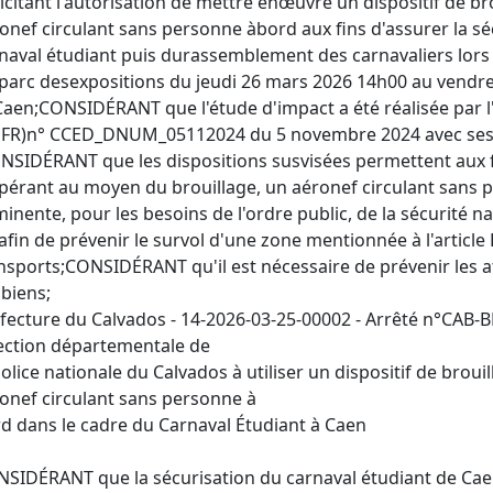
licitant l'autorisation de mettre enœuvre un dispositif de b
onef circulant sans personne àbord aux fins d'assurer la s
naval étudiant puis durassemblement des carnavaliers lors 
parc desexpositions du jeudi 26 mars 2026 14h00 au vend
aen;CONSIDÉRANT que l'étude d'impact a été réalisée par 
FR)n° CCED_DNUM_05112024 du 5 novembre 2024 avec se
NSIDÉRANT que les dispositions susvisées permettent aux f
pérant au moyen du brouillage, un aéronef circulant sans
inente, pour les besoins de l'ordre public, de la sécurité na
afin de prévenir le survol d'une zone mentionnée à l'articl
nsports;CONSIDÉRANT qu'il est nécessaire de prévenir les at
biens;
fecture du Calvados - 14-2026-03-25-00002 - Arrêté n°CAB-BR
ection départementale de
police nationale du Calvados à utiliser un dispositif de brou
onef circulant sans personne à
d dans le cadre du Carnaval Étudiant à Caen
SIDÉRANT que la sécurisation du carnaval étudiant de Cae