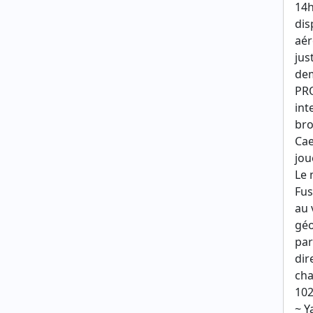
14h
dis
aér
jus
dem
PRO
int
bro
Cae
jou
Le 
Fus
au 
géo
par
dir
cha
102
~ Y