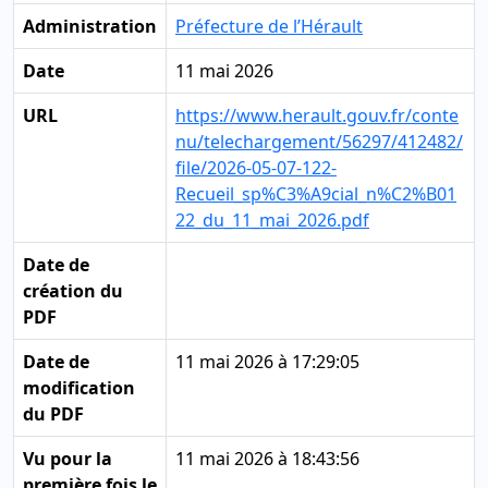
Administration
Préfecture de l’Hérault
Date
11 mai 2026
URL
https://www.herault.gouv.fr/conte
nu/telechargement/56297/412482/
file/2026-05-07-122-
Recueil_sp%C3%A9cial_n%C2%B01
22_du_11_mai_2026.pdf
Date de
création du
PDF
Date de
11 mai 2026 à 17:29:05
modification
du PDF
Vu pour la
11 mai 2026 à 18:43:56
première fois le