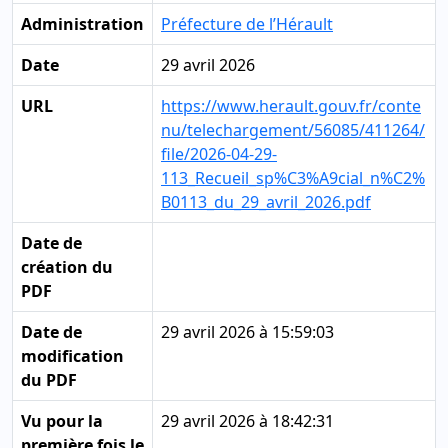
Administration
Préfecture de l’Hérault
Date
29 avril 2026
URL
https://www.herault.gouv.fr/conte
nu/telechargement/56085/411264/
file/2026-04-29-
113_Recueil_sp%C3%A9cial_n%C2%
B0113_du_29_avril_2026.pdf
Date de
création du
PDF
Date de
29 avril 2026 à 15:59:03
modification
du PDF
Vu pour la
29 avril 2026 à 18:42:31
première fois le